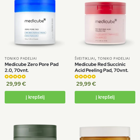
,
TONIKO PADELIAI
ŠVEITIKLIAI
TONIKO PADELIAI
Medicube Zero Pore Pad
Medicube Red Succinic
2.0, 70vnt.
Acid Peeling Pad, 70vnt.
Įvertinimas:
Įvertinimas:
29,99
€
29,99
€
5.00
iš 5
5.00
iš 5
Į krepšelį
Į krepšelį