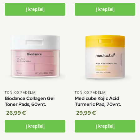
5.00
iš 5
5.00
iš 5
Į krepšelį
Į krepšelį
TONIKO PADELIAI
TONIKO PADELIAI
Biodance Collagen Gel
Medicube Kojic Acid
Toner Pads, 60vnt.
Turmeric Pad, 70vnt.
26,99
€
29,99
€
Į krepšelį
Į krepšelį