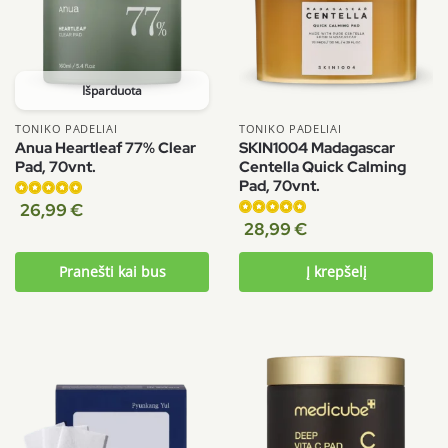
Išparduota
TONIKO PADELIAI
TONIKO PADELIAI
Anua Heartleaf 77% Clear
SKIN1004 Madagascar
Pad, 70vnt.
Centella Quick Calming
Pad, 70vnt.
Įvertinimas:
26,99
€
5.00
iš 5
Įvertinimas:
28,99
€
5.00
iš 5
Pranešti kai bus
Į krepšelį