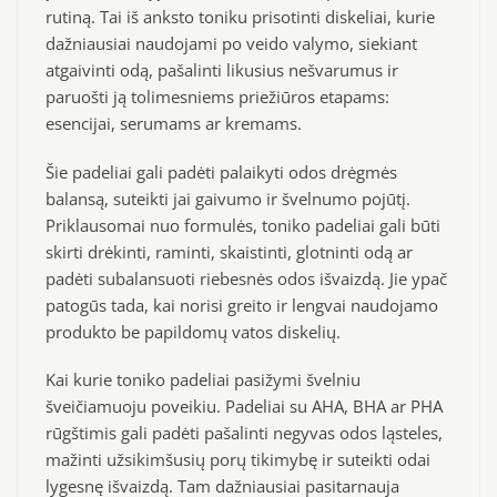
rutiną. Tai iš anksto toniku prisotinti diskeliai, kurie
dažniausiai naudojami po veido valymo, siekiant
atgaivinti odą, pašalinti likusius nešvarumus ir
paruošti ją tolimesniems priežiūros etapams:
esencijai, serumams ar kremams.
Šie padeliai gali padėti palaikyti odos drėgmės
balansą, suteikti jai gaivumo ir švelnumo pojūtį.
Priklausomai nuo formulės, toniko padeliai gali būti
skirti drėkinti, raminti, skaistinti, glotninti odą ar
padėti subalansuoti riebesnės odos išvaizdą. Jie ypač
patogūs tada, kai norisi greito ir lengvai naudojamo
produkto be papildomų vatos diskelių.
Kai kurie toniko padeliai pasižymi švelniu
šveičiamuoju poveikiu. Padeliai su AHA, BHA ar PHA
rūgštimis gali padėti pašalinti negyvas odos ląsteles,
mažinti užsikimšusių porų tikimybę ir suteikti odai
lygesnę išvaizdą. Tam dažniausiai pasitarnauja