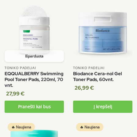
Išparduota
TONIKO PADELIAI
TONIKO PADELIAI
EQQUALBERRY Swimming
Biodance Cera-nol Gel
Pool Toner Pads, 220ml, 70
Toner Pads, 60vnt.
vnt.
26,99
€
27,99
€
Pranešti kai bus
Į krepšelį
🔥 Naujiena
🔥 Naujiena