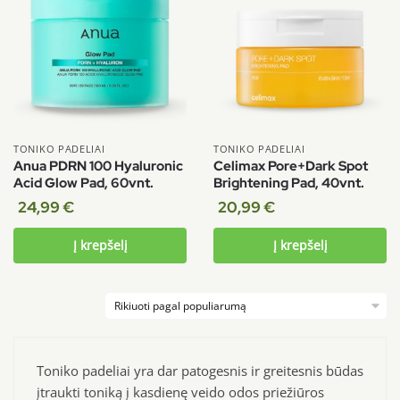
TONIKO PADELIAI
TONIKO PADELIAI
Anua PDRN 100 Hyaluronic
Celimax Pore+Dark Spot
Acid Glow Pad, 60vnt.
Brightening Pad, 40vnt.
24,99
€
20,99
€
Į krepšelį
Į krepšelį
Toniko padeliai yra dar patogesnis ir greitesnis būdas
įtraukti toniką į kasdienę veido odos priežiūros