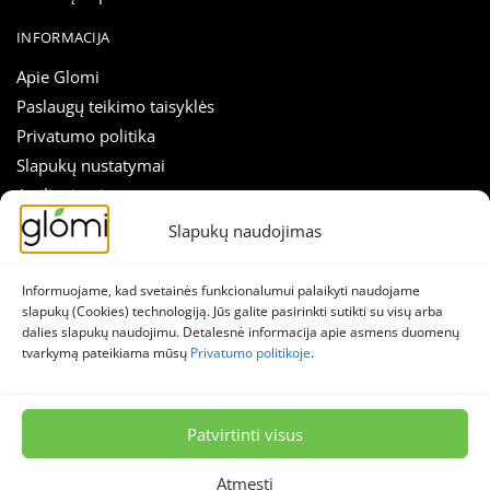
INFORMACIJA
Apie Glomi
Paslaugų teikimo taisyklės
Privatumo politika
Slapukų nustatymai
Atsiliepimai
Straipsniai
Slapukų naudojimas
Susisiekti
Informuojame, kad svetainės funkcionalumui palaikyti naudojame
SEKITE MUS
slapukų (Cookies) technologiją. Jūs galite pasirinkti sutikti su visų arba
dalies slapukų naudojimu. Detalesnė informacija apie asmens duomenų
Naujienlaiškis
tvarkymą pateikiama mūsų
Privatumo politikoje
.
Facebook
Instagram
Patvirtinti visus
© 2026 Stella lumina, MB – Glomi.lt
Visos teisės saugomos.
Atmesti