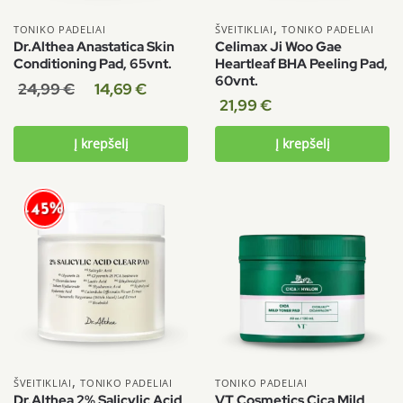
,
TONIKO PADELIAI
ŠVEITIKLIAI
TONIKO PADELIAI
Dr.Althea Anastatica Skin
Celimax Ji Woo Gae
Conditioning Pad, 65vnt.
Heartleaf BHA Peeling Pad,
60vnt.
24,99
€
14,69
€
21,99
€
Į krepšelį
Į krepšelį
-45%
,
ŠVEITIKLIAI
TONIKO PADELIAI
TONIKO PADELIAI
Dr.Althea 2% Salicylic Acid
VT Cosmetics Cica Mild