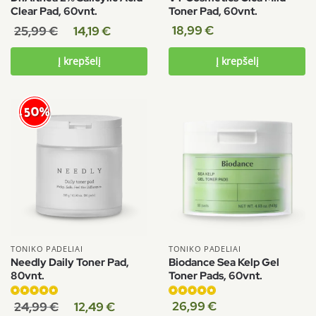
Clear Pad, 60vnt.
Toner Pad, 60vnt.
18,99
€
25,99
€
14,19
€
Į krepšelį
Į krepšelį
-50%
TONIKO PADELIAI
TONIKO PADELIAI
Needly Daily Toner Pad,
Biodance Sea Kelp Gel
80vnt.
Toner Pads, 60vnt.
Įvertinimas:
Įvertinimas:
26,99
€
24,99
€
12,49
€