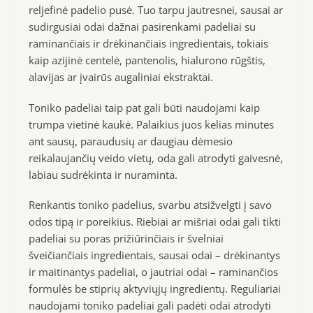
reljefinė padelio pusė. Tuo tarpu jautresnei, sausai ar
sudirgusiai odai dažnai pasirenkami padeliai su
raminančiais ir drėkinančiais ingredientais, tokiais
kaip azijinė centelė, pantenolis, hialurono rūgštis,
alavijas ar įvairūs augaliniai ekstraktai.
Toniko padeliai taip pat gali būti naudojami kaip
trumpa vietinė kaukė. Palaikius juos kelias minutes
ant sausų, paraudusių ar daugiau dėmesio
reikalaujančių veido vietų, oda gali atrodyti gaivesnė,
labiau sudrėkinta ir nuraminta.
Renkantis toniko padelius, svarbu atsižvelgti į savo
odos tipą ir poreikius. Riebiai ar mišriai odai gali tikti
padeliai su poras prižiūrinčiais ir švelniai
šveičiančiais ingredientais, sausai odai – drėkinantys
ir maitinantys padeliai, o jautriai odai – raminančios
formulės be stiprių aktyviųjų ingredientų. Reguliariai
naudojami toniko padeliai gali padėti odai atrodyti