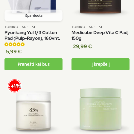
Išparduota
TONIKO PADELIAI
TONIKO PADELIAI
Pyunkang Yul 1/3 Cotton
Medicube Deep Vita C Pad,
Pad (Pulp-Rayon), 160vnt.
150g
29,99
€
Įvertinimas:
5,99
€
5.00
iš 5
Pranešti kai bus
Į krepšelį
-41%