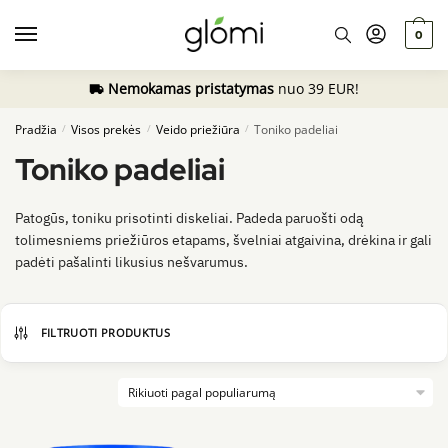
Skip
Skip
to
to
0
navigation
content
Nemokamas pristatymas
nuo 39 EUR!
Pradžia
Visos prekės
Veido priežiūra
Toniko padeliai
/
/
/
Toniko padeliai
Patogūs, toniku prisotinti diskeliai. Padeda paruošti odą
tolimesniems priežiūros etapams, švelniai atgaivina, drėkina ir gali
padėti pašalinti likusius nešvarumus.
FILTRUOTI PRODUKTUS