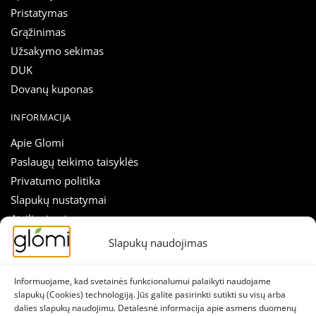
Pristatymas
Grąžinimas
Užsakymo sekimas
DUK
Dovanų kuponas
INFORMACIJA
Apie Glomi
Paslaugų teikimo taisyklės
Privatumo politika
Slapukų nustatymai
Atsiliepimai
Straipsniai
Slapukų naudojimas
Susisiekti
Informuojame, kad svetainės funkcionalumui palaikyti naudojame
SEKITE MUS
slapukų (Cookies) technologiją. Jūs galite pasirinkti sutikti su visų arba
dalies slapukų naudojimu. Detalesnė informacija apie asmens duomenų
Naujienlaiškis