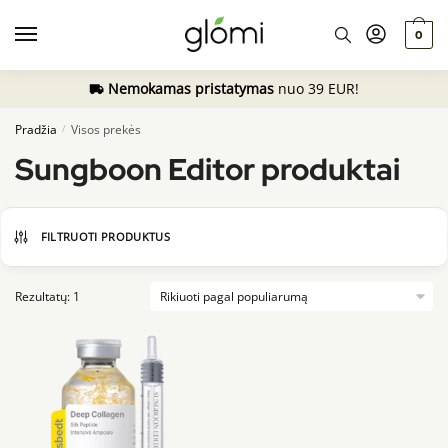
Skip
Skip
to
to
0
navigation
content
Nemokamas pristatymas
nuo 39 EUR!
Pradžia
Visos prekės
/
Sungboon Editor produktai
FILTRUOTI PRODUKTUS
Rezultatų: 1