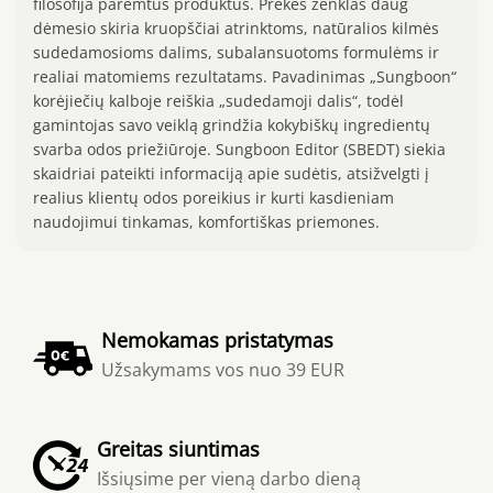
filosofija paremtus produktus. Prekės ženklas daug
dėmesio skiria kruopščiai atrinktoms, natūralios kilmės
sudedamosioms dalims, subalansuotoms formulėms ir
realiai matomiems rezultatams. Pavadinimas „Sungboon“
korėjiečių kalboje reiškia „sudedamoji dalis“, todėl
gamintojas savo veiklą grindžia kokybiškų ingredientų
svarba odos priežiūroje. Sungboon Editor (SBEDT) siekia
skaidriai pateikti informaciją apie sudėtis, atsižvelgti į
realius klientų odos poreikius ir kurti kasdieniam
naudojimui tinkamas, komfortiškas priemones.
Nemokamas pristatymas
Užsakymams vos nuo 39 EUR
Greitas siuntimas
Išsiųsime per vieną darbo dieną