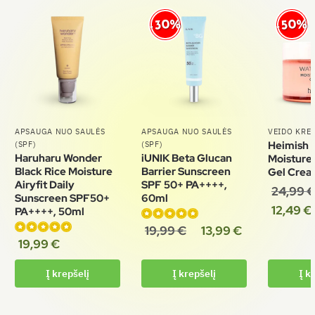
-30%
-50%
APSAUGA NUO SAULĖS
APSAUGA NUO SAULĖS
VEIDO KRE
Heimish 
(SPF)
(SPF)
Haruharu Wonder
iUNIK Beta Glucan
Moisture
Black Rice Moisture
Barrier Sunscreen
Gel Crea
Airyfit Daily
SPF 50+ PA++++,
24,99
Sunscreen SPF50+
60ml
12,49
€
PA++++, 50ml
19,99
€
13,99
€
Įvertinimas:
19,99
€
Įvertinimas:
5.00
iš 5
5.00
iš 5
Į krepšelį
Į krepšelį
Į k