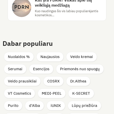
Kas yra PDRN? Viskas apie šią
veikliąją medžiagą
Kuo naudingas šis vis labiau populiarėjantis
kosmetikos…
Dabar populiaru
Nuolaidos %
Naujausios
Veido kremai
Serumai
Esencijos
Priemonės nuo spuogų
Veido prausikliai
COSRX
Dr.Althea
VT Cosmetics
MEDI-PEEL
K-SECRET
Purito
d'Alba
iUNIK
Lūpų priežiūra