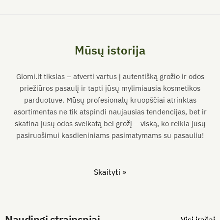
Mūsų istorija
Glomi.lt tikslas – atverti vartus į autentišką grožio ir odos
priežiūros pasaulį ir tapti jūsų mylimiausia kosmetikos
parduotuve. Mūsų profesionalų kruopščiai atrinktas
asortimentas ne tik atspindi naujausias tendencijas, bet ir
skatina jūsų odos sveikatą bei grožį – viską, ko reikia jūsų
pasiruošimui kasdieniniams pasimatymams su pasauliu!
Skaityti »
Naudingi straipsniai
Visi įrašai