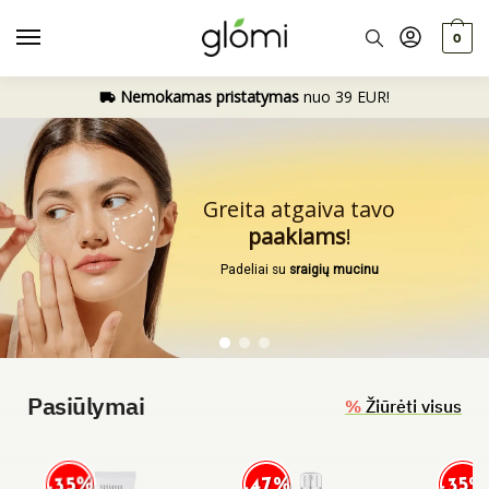
0
Nemokamas pristatymas
nuo 39 EUR!
Greita atgaiva tavo
paakiams
!
Padeliai su
sraigių mucinu
Pasiūlymai
%
Žiūrėti visus
-47%
-35%
-35%