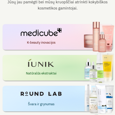
Jūsų jau pamėgti bei mūsų kruopščiai atrinkti kokybiškos
kosmetikos gamintojai.
K-beauty inovacijos
Natūralūs ekstraktai
Švara ir grynumas