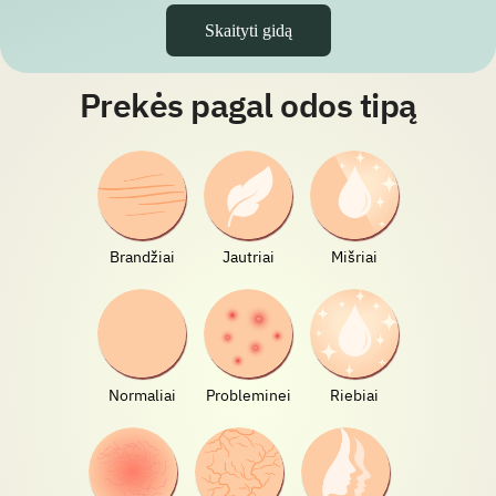
Skaityti gidą
Prekės pagal odos tipą
Brandžiai
Jautriai
Mišriai
Normaliai
Probleminei
Riebiai