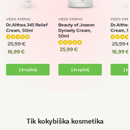
VEIDO KREMAI
VEIDO KREMAI
VEIDO KRE
Dr.Althea 345 Relief
Beauty of Joseon
Dr.Althea
Cream, 50ml
Dynasty Cream,
Cream, 5
50ml
25,99
€
25,99
€
Įvertinimas:
Įvertinima
25,99
€
Įvertinimas:
5.00
iš 5
5.00
iš 5
16,99
€
16,99
€
4.90
iš 5
Į krepšelį
Į krepšelį
Į k
Tik kokybiška kosmetika