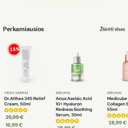
Perkamiausios
Žiūrėti visas
-35%
VEIDO KREMAI
SERUMAI
SERUMAI
Dr.Althea 345 Relief
Anua Azelaic Acid
Medicube 
Cream, 50ml
10+ Hyaluron
Collagen 
Redness Soothing
55ml
Serum, 30ml
25,99
€
Įvertinimas:
28,99
€
Įvertinimas
5.00
iš 5
16,99
€
28,99
€
Įvertinimas: