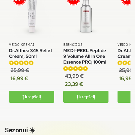
VEIDO KREMAI
ESENCIJOS
VEIDO KR
Dr.Althea 345 Relief
MEDI-PEEL Peptide
Dr.Althe
Cream, 50ml
9 Volume All In One
Cream,
Essence PRO, 100ml
25,99
€
25,99
Įvertinimas:
Įvertinim
43,99
€
Įvertinimas:
5.00
iš 5
5.00
iš 5
16,99
€
16,99
4.94
iš 5
23,39
€
Į krepšelį
Į krepšelį
Į 
Sezonui ☀️️️