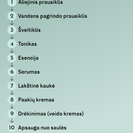
Aliejinis prausiklis
1
Vandens pagrindo prausiklis
2
Šveitiklis
3
Tonikas
4
Esencija
5
Serumas
6
Lakštinė kaukė
7
Paakių kremas
8
Drėkinimas (veido kremas)
9
Apsauga nuo saulės
10