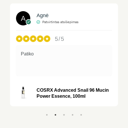
Agnė
Patvirtintas atsiliepimas
5/5
Patiko
COSRX Advanced Snail 96 Mucin
Power Essence, 100ml