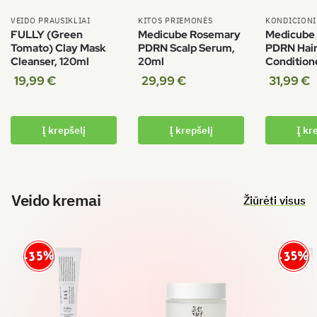
VEIDO PRAUSIKLIAI
KITOS PRIEMONĖS
KONDICIONI
FULLY (Green
Medicube Rosemary
Medicube
Tomato) Clay Mask
PDRN Scalp Serum,
PDRN Hair
Cleanser, 120ml
20ml
Condition
19,99
€
29,99
€
31,99
€
Į krepšelį
Į krepšelį
Į kr
Veido kremai
Žiūrėti visus
-35%
-35%