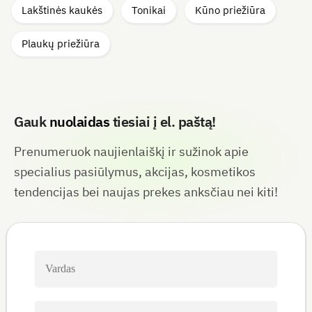
Lakštinės kaukės
Tonikai
Kūno priežiūra
Plaukų priežiūra
Gauk
nuolaidas
tiesiai į el. paštą
!
Prenumeruok naujienlaiškį ir sužinok apie
specialius pasiūlymus, akcijas, kosmetikos
tendencijas bei naujas prekes anksčiau nei kiti!
Vardas
El.