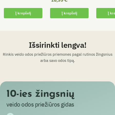
5.00
iš 5
5.00
iš 5
Į krepšelį
Į krepšelį
Į kr
Išsirinkti lengva!
Rinkis veido odos priežiūros priemones pagal rutinos žingsnius
arba savo odos tipą.
10-ies žingsnių
veido odos priežiūros gidas