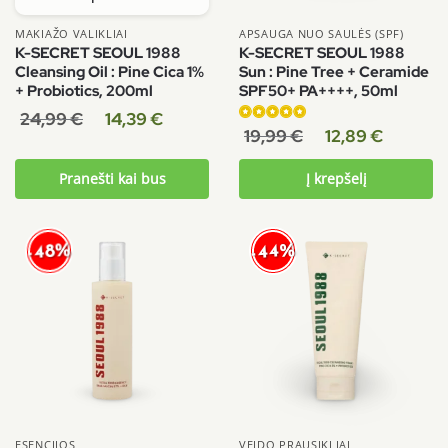
MAKIAŽO VALIKLIAI
APSAUGA NUO SAULĖS (SPF)
K-SECRET SEOUL 1988
K-SECRET SEOUL 1988
Cleansing Oil : Pine Cica 1%
Sun : Pine Tree + Ceramide
+ Probiotics, 200ml
SPF50+ PA++++, 50ml
24,99
€
14,39
€
Įvertinimas:
19,99
€
12,89
€
5.00
iš 5
Pranešti kai bus
Į krepšelį
-44%
-48%
ESENCIJOS
VEIDO PRAUSIKLIAI