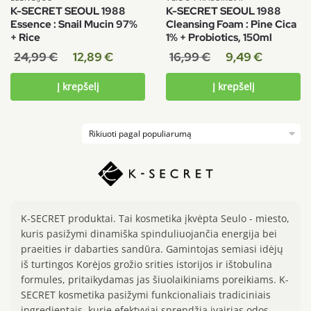
K-SECRET SEOUL 1988
K-SECRET SEOUL 1988
Essence : Snail Mucin 97%
Cleansing Foam : Pine Cica
+ Rice
1% + Probiotics, 150ml
24,99
€
12,89
€
16,99
€
9,49
€
Į krepšelį
Į krepšelį
K-SECRET produktai. Tai kosmetika įkvėpta Seulo - miesto,
kuris pasižymi dinamiška spinduliuojančia energija bei
praeities ir dabarties sandūra. Gamintojas semiasi idėjų
iš turtingos Korėjos grožio srities istorijos ir ištobulina
formules, pritaikydamas jas šiuolaikiniams poreikiams. K-
SECRET kosmetika pasižymi funkcionaliais tradiciniais
ingredientais, kurie efektyviai sprendžia įvairias odos