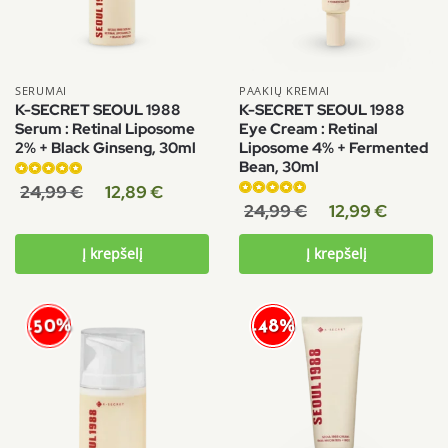
SERUMAI
PAAKIŲ KREMAI
K-SECRET SEOUL 1988
K-SECRET SEOUL 1988
Serum : Retinal Liposome
Eye Cream : Retinal
2% + Black Ginseng, 30ml
Liposome 4% + Fermented
Bean, 30ml
Įvertinimas:
24,99
€
12,89
€
5.00
iš 5
Įvertinimas:
24,99
€
12,99
€
5.00
iš 5
Į krepšelį
Į krepšelį
-50%
-48%