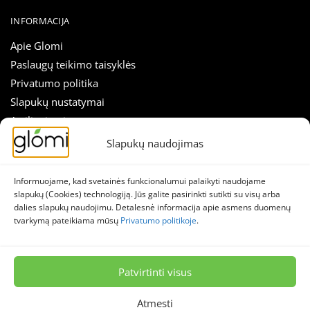
INFORMACIJA
Apie Glomi
Paslaugų teikimo taisyklės
Privatumo politika
Slapukų nustatymai
Atsiliepimai
Straipsniai
Slapukų naudojimas
Susisiekti
Informuojame, kad svetainės funkcionalumui palaikyti naudojame
SEKITE MUS
slapukų (Cookies) technologiją. Jūs galite pasirinkti sutikti su visų arba
dalies slapukų naudojimu. Detalesnė informacija apie asmens duomenų
Naujienlaiškis
tvarkymą pateikiama mūsų
Privatumo politikoje
.
Facebook
Instagram
Patvirtinti visus
© 2026 Stella lumina, MB – Glomi.lt
Visos teisės saugomos.
Atmesti