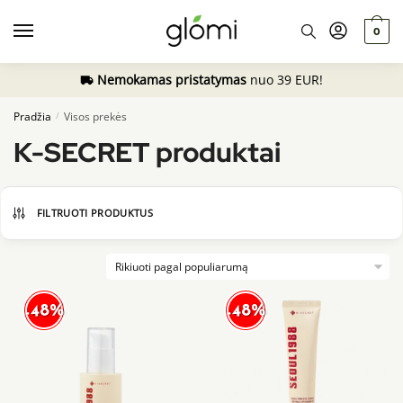
Skip
Skip
to
to
0
navigation
content
Nemokamas pristatymas
nuo 39 EUR!
Pradžia
Visos prekės
/
K-SECRET produktai
FILTRUOTI PRODUKTUS
-48%
-48%