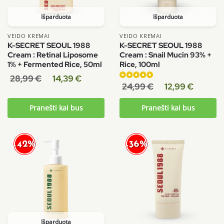
Išparduota
Išparduota
VEIDO KREMAI
VEIDO KREMAI
K-SECRET SEOUL 1988
K-SECRET SEOUL 1988
Cream : Retinal Liposome
Cream : Snail Mucin 93% +
1% + Fermented Rice, 50ml
Rice, 100ml
28,99
€
14,39
€
Įvertinimas:
24,99
€
12,99
€
5.00
iš 5
Pranešti kai bus
Pranešti kai bus
-42%
-36%
Išparduota