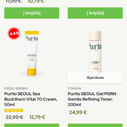
17,99
€
10,79
€
5.00
iš 5
Į krepšelį
Į krepšelį
-44%
Išparduota
VEIDO KREMAI
TONIKAI
Purito SEOUL Sea
Purito SEOUL Oat PDRN
Buckthorn Vital 70 Cream,
Gentle Refining Toner,
50ml
200ml
24,99
€
Įvertinimas:
22,99
€
12,79
€
5.00
iš 5