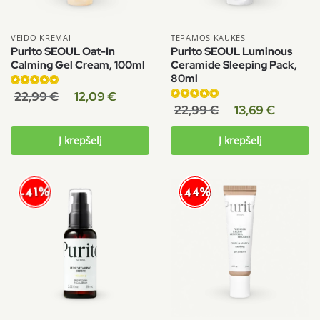
VEIDO KREMAI
TEPAMOS KAUKĖS
Purito SEOUL Oat-In
Purito SEOUL Luminous
Calming Gel Cream, 100ml
Ceramide Sleeping Pack,
80ml
Įvertinimas:
22,99
€
12,09
€
5.00
iš 5
Įvertinimas:
22,99
€
13,69
€
5.00
iš 5
Į krepšelį
Į krepšelį
-44%
-41%