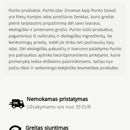
Purito produktai. Purito (dar žinomas kaip Purito Seoul)
yra Pietų Korėjos odos priežiūros ženklas, kuris greitai
pelnė tarptautinį pripažinimą dėl savo švaraus,
ekologiško ir prieinamo grožio. Purito siūlo produktus,
pagamintus iš natūralių ir ekologiškų ingredientų, be
kenksmingų priedų, todėl jie tinka net jautriausių tipų
odai. Dėl ekologiškų pakuočių ir tvarumo palaikymo Purito
yra patrauklus aplinka besirūpinantiems pirkėjams, kurie
pirmenybę teikia etiškiems pasirinkimams, tačiau tuo
pačiu tikisi ir veiksmingo kokybiško kosmetikos produkto.
Nemokamas pristatymas
Užsakymams vos nuo 39 EUR
Greitas siuntimas