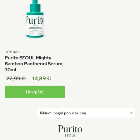
SERUMAI
Purito SEOUL Mighty
Bamboo Panthenol Serum,
30ml
22,99
€
14,89
€
Į krepšelį