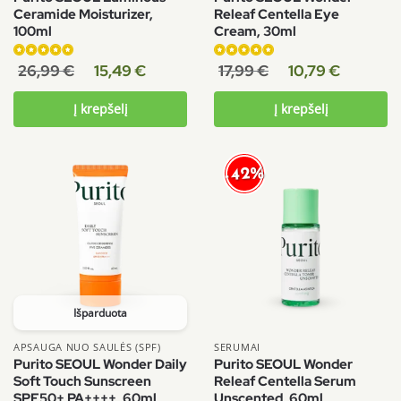
Ceramide Moisturizer,
Releaf Centella Eye
100ml
Cream, 30ml
Įvertinimas:
Įvertinimas:
26,99
€
15,49
€
17,99
€
10,79
€
5.00
iš 5
5.00
iš 5
Į krepšelį
Į krepšelį
-42%
Išparduota
APSAUGA NUO SAULĖS (SPF)
SERUMAI
Purito SEOUL Wonder Daily
Purito SEOUL Wonder
Soft Touch Sunscreen
Releaf Centella Serum
SPF50+ PA++++, 60ml
Unscented, 60ml