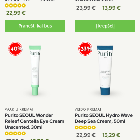
23,99
€
13,99
€
Įvertinimas:
22,99
€
5.00
iš 5
Pranešti kai bus
Į krepšelį
-40%
-33%
PAAKIŲ KREMAI
VEIDO KREMAI
Purito SEOUL Wonder
Purito SEOUL Hydro Wave
Releaf Centella Eye Cream
Deep Sea Cream, 50ml
Unscented, 30ml
Įvertinimas:
22,99
€
15,29
€
Įvertinimas:
5.00
iš 5