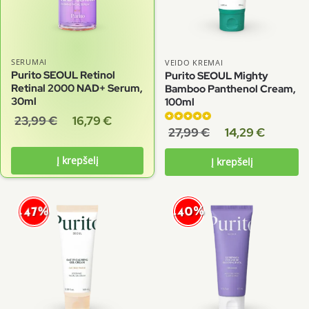
SERUMAI
VEIDO KREMAI
Purito SEOUL Retinol
Purito SEOUL Mighty
Retinal 2000 NAD+ Serum,
Bamboo Panthenol Cream,
30ml
100ml
23,99
€
16,79
€
Įvertinimas:
27,99
€
14,29
€
4.86
iš 5
Į krepšelį
Į krepšelį
-40%
-47%