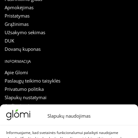
Apmokėjimas
Pristatymas
Grąžinimas
Užsakymo sekimas
DUK
Dovanų kuponas
INFORMACIJA
Apie Glomi
Paslaugų teikimo taisyklės
Privatumo politika
Slapukų nustatymai
Atsiliepimai
Straipsniai
Slapukų naudojimas
Susisiekti
Informuojame, kad svetainės funkcionalumui palaikyti naudojame
SEKITE MUS