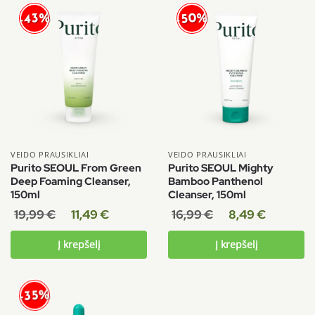
-50%
-43%
VEIDO PRAUSIKLIAI
VEIDO PRAUSIKLIAI
Purito SEOUL From Green
Purito SEOUL Mighty
Deep Foaming Cleanser,
Bamboo Panthenol
150ml
Cleanser, 150ml
19,99
€
11,49
€
16,99
€
8,49
€
Į krepšelį
Į krepšelį
-35%