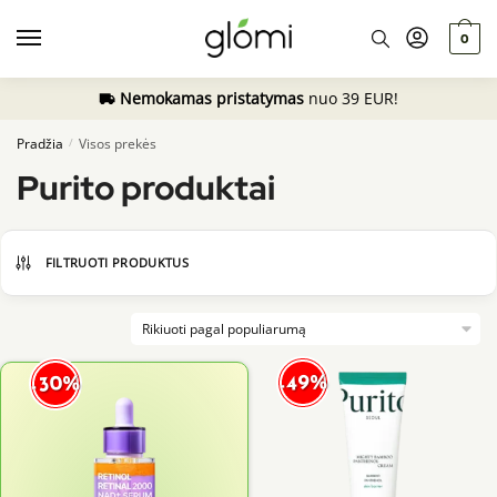
Skip
Skip
to
to
0
navigation
content
Nemokamas pristatymas
nuo 39 EUR!
Pradžia
Visos prekės
/
Purito produktai
FILTRUOTI PRODUKTUS
-49%
-30%