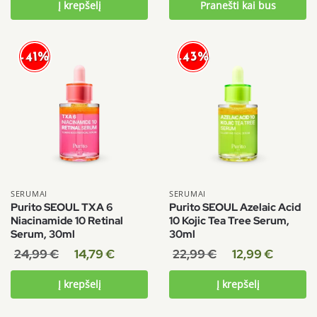
Į krepšelį
Pranešti kai bus
-43%
-41%
SERUMAI
SERUMAI
Purito SEOUL TXA 6
Purito SEOUL Azelaic Acid
Niacinamide 10 Retinal
10 Kojic Tea Tree Serum,
Serum, 30ml
30ml
24,99
€
14,79
€
22,99
€
12,99
€
Į krepšelį
Į krepšelį