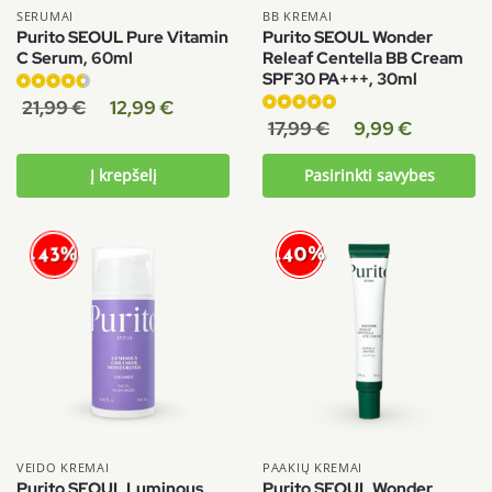
SERUMAI
BB KREMAI
Purito SEOUL Pure Vitamin
Purito SEOUL Wonder
C Serum, 60ml
Releaf Centella BB Cream
SPF30 PA+++, 30ml
Įvertinimas:
21,99
€
12,99
€
4.67
iš 5
Įvertinimas:
17,99
€
9,99
€
5.00
iš 5
Į krepšelį
Pasirinkti savybes
-40%
-43%
VEIDO KREMAI
PAAKIŲ KREMAI
Purito SEOUL Luminous
Purito SEOUL Wonder