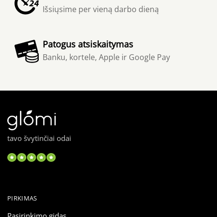
Išsiųsime per vieną darbo dieną
Patogus atsiskaitymas
Banku, kortele, Apple ir Google Pay
tavo švytinčiai odai
PIRKIMAS
Pasirinkimo gidas