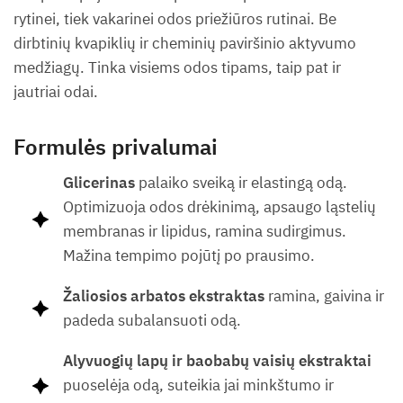
rytinei, tiek vakarinei odos priežiūros rutinai. Be
dirbtinių kvapiklių ir cheminių paviršinio aktyvumo
medžiagų. Tinka visiems odos tipams, taip pat ir
jautriai odai.
Formulės privalumai
Glicerinas
palaiko sveiką ir elastingą odą.
Optimizuoja odos drėkinimą, apsaugo ląstelių
membranas ir lipidus, ramina sudirgimus.
Mažina tempimo pojūtį po prausimo.
Žaliosios arbatos ekstraktas
ramina, gaivina ir
padeda subalansuoti odą.
Alyvuogių lapų ir baobabų vaisių ekstraktai
puoselėja odą, suteikia jai minkštumo ir