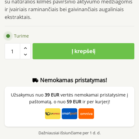
su natūralios kilmės paviršinio aktyvumo medžiagomis
ir įvairiais raminančiais bei gaivinančiais augaliniais
ekstraktais.
Turime
produkto
Į krepšelį
kiekis:
Purito
SEOUL
From
Nemokamas pristatymas!
Green
Deep
Užsakymus nuo
39 EUR
vertės nemokamai pristatysime į
Foaming
paštomatą, o nuo
59 EUR
ir per kurjerį!
Cleanser,
150ml
Dažniausiai išsiunčiame per 1 d. d.