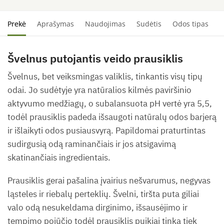
Prekė
Aprašymas
Naudojimas
Sudėtis
Odos tipas
S
Švelnus putojantis veido prausiklis
Švelnus, bet veiksmingas valiklis, tinkantis visų tipų
odai. Jo sudėtyje yra natūralios kilmės paviršinio
aktyvumo medžiagų, o subalansuota pH vertė yra 5,5,
todėl prausiklis padeda išsaugoti natūralų odos barjerą
ir išlaikyti odos pusiausvyrą. Papildomai praturtintas
sudirgusią odą raminančiais ir jos atsigavimą
skatinančiais ingredientais.
Prausiklis gerai pašalina įvairius nešvarumus, negyvas
ląsteles ir riebalų perteklių. Švelni, tiršta puta giliai
valo odą nesukeldama dirginimo, išsausėjimo ir
tempimo pojūčio todėl prausiklis puikiai tinka tiek