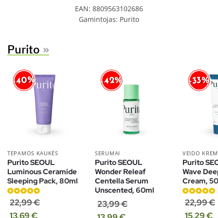
EAN:
8809563102686
Gamintojas:
Purito
Purito
»
-40%
-42%
-33%
TEPAMOS KAUKĖS
SERUMAI
VEIDO KREM
Purito SEOUL
Purito SEOUL
Purito SE
Luminous Ceramide
Wonder Releaf
Wave Dee
Sleeping Pack, 80ml
Centella Serum
Cream, 5
Unscented, 60ml
Įvertinimas:
Įvertinimas:
22,99
€
22,99
€
23,99
€
5.00
iš 5
5.00
iš 5
13,69
€
15,29
€
13,99
€