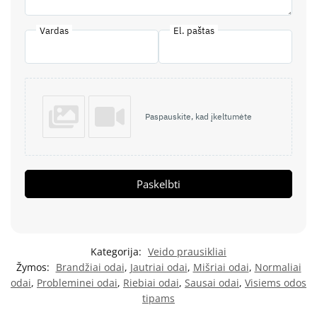
Vardas
El. paštas
Paspauskite, kad įkeltumėte
Paskelbti
Kategorija:
Veido prausikliai
Žymos:
Brandžiai odai
,
Jautriai odai
,
Mišriai odai
,
Normaliai
odai
,
Probleminei odai
,
Riebiai odai
,
Sausai odai
,
Visiems odos
tipams