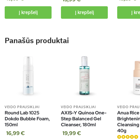
Į krepšelį
Į krepšelį
Į kr
Panašūs produktai
VEIDO PRAUSIKLIAI
VEIDO PRAUSIKLIAI
VEIDO PRAUS
Round Lab 1025
AXIS-Y Quinoa One-
Anua Ric
Dokdo Bubble Foam,
Step Balanced Gel
Brighteni
150ml
Cleanser, 180ml
Cleansing
40g
16,99
€
19,99
€