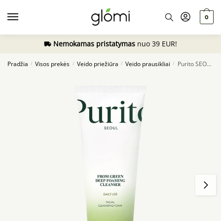
Skip
Skip
to
to
0
navigation
content
Nemokamas pristatymas
nuo 39 EUR!
Pradžia
Visos prekės
Veido priežiūra
Veido prausikliai
Purito SEOUL From Green Deep Foaming Cleanser, 150ml
/
/
/
/