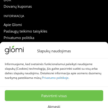
Dovanų kuponas
INFORMACIJA
Apie Glomi
Paslaugų teikimo taisyklės
Privatumo politika
Slapukų nustatymai
Atsiliepimai
Slapukų naudojimas
Nuolaidos tiesiai į el. paštą!
Straipsniai
Skirk sekundę prenumeratai ir sužinok apie akcijas anksčiau!
Susisiekti
Informuojame, kad svetainės funkcionalumui palaikyti naudojame
slapukų (Cookies) technologiją. Jūs galite pasirinkti sutikti su visų arba
El.
dalies slapukų naudojimu. Detalesnė informacija apie asmens duomenų
SEKITE MUS
paštas
tvarkymą pateikiama mūsų
Privatumo politikoje
.
*
Naujienlaiškis
Facebook
Instagram
Patvirtinti visus
© 2026 Stella lumina, MB – Glomi.lt
Atmesti
📌 Nuolaidos
🔥 Naujienos
📝 Patarimai