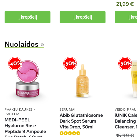
Įvertinimas:
21,99
€
5.00
iš 5
Į krepšelį
Į krepšelį
Į kr
Nuolaidos
»
-40%
-30%
-30%
PAAKIŲ KAUKĖS -
SERUMAI
VEIDO PRAUS
PADELIAI
Abib Glutathiosome
iUNIK Cal
MEDI-PEEL
Dark Spot Serum
Balancing
Hyaluron Rose
Vita Drop, 50ml
Cleanser,
Peptide 9 Ampoule
15,99
€