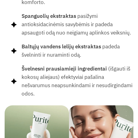
komforto.
Spanguolių ekstraktas
pasižymi
antioksidacinėmis savybėmis ir padeda
apsaugoti odą nuo neigiamų aplinkos veiksnių.
Baltųjų vandens lelijų ekstraktas
padeda
švelninti ir nuraminti odą.
Švelnesni prausiamieji ingredientai
(išgauti iš
kokosų aliejaus) efektyviai pašalina
nešvarumus neapsunkindami ir nesudirgindami
odos.