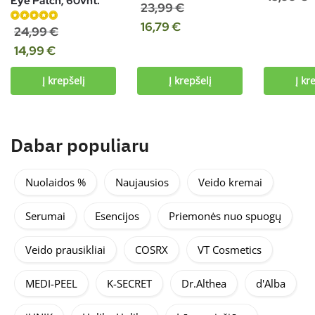
Eye Patch, 60vnt.
Įvertinimas:
23,99
€
5.00
iš 5
16,79
€
Įvertinimas:
24,99
€
5.00
iš 5
14,99
€
Į krepšelį
Į krepšelį
Į kr
Dabar populiaru
Nuolaidos %
Naujausios
Veido kremai
Serumai
Esencijos
Priemonės nuo spuogų
Veido prausikliai
COSRX
VT Cosmetics
MEDI-PEEL
K-SECRET
Dr.Althea
d'Alba