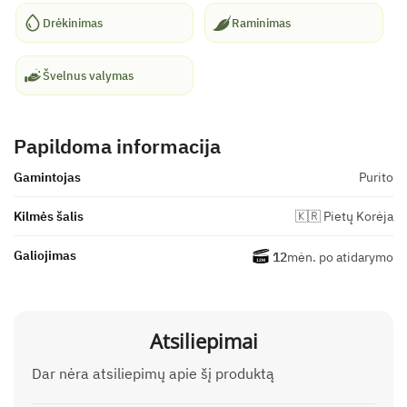
Drėkinimas
Raminimas
Švelnus valymas
Papildoma informacija
Gamintojas
Purito
Kilmės šalis
🇰🇷 Pietų Korėja
Galiojimas
12
mėn. po atidarymo
Atsiliepimai
Dar nėra atsiliepimų apie šį produktą