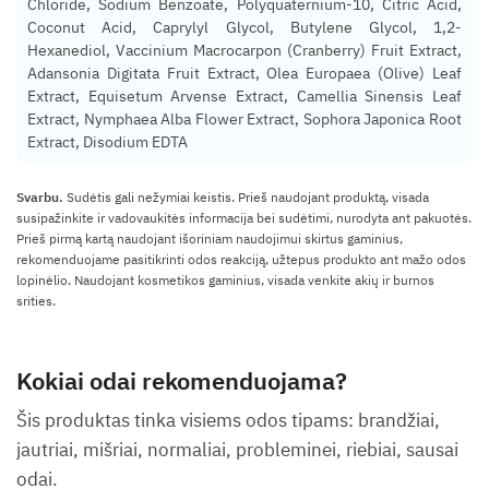
Chloride, Sodium Benzoate, Polyquaternium-10, Citric Acid,
Coconut Acid, Caprylyl Glycol, Butylene Glycol, 1,2-
Hexanediol, Vaccinium Macrocarpon (Cranberry) Fruit Extract,
Adansonia Digitata Fruit Extract, Olea Europaea (Olive) Leaf
Extract, Equisetum Arvense Extract, Camellia Sinensis Leaf
Extract, Nymphaea Alba Flower Extract, Sophora Japonica Root
Extract, Disodium EDTA
Svarbu.
Sudėtis gali nežymiai keistis. Prieš naudojant produktą, visada
susipažinkite ir vadovaukitės informacija bei sudėtimi, nurodyta ant pakuotės.
Prieš pirmą kartą naudojant išoriniam naudojimui skirtus gaminius,
rekomenduojame pasitikrinti odos reakciją, užtepus produkto ant mažo odos
lopinėlio. Naudojant kosmetikos gaminius, visada venkite akių ir burnos
srities.
Kokiai odai rekomenduojama?
Šis produktas tinka visiems odos tipams: brandžiai,
jautriai, mišriai, normaliai, probleminei, riebiai, sausai
odai.