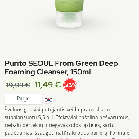
Purito SEOUL From Green Deep
Foaming Cleanser, 150ml
11,49
€
19,99
€
-43%
Švelnus gausiai putojantis veido prausiklis su
subalansuotu 5,5 pH. Efektyviai pašalina nešvarumus,
riebalų perteklių ir negyvas odos ląsteles, kartu
padėdamas išsaugoti natūralų odos barjerą. Formulė