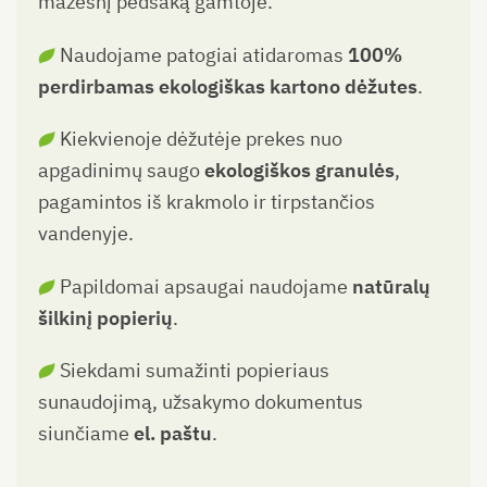
mažesnį pėdsaką gamtoje.
Naudojame patogiai atidaromas
100%
perdirbamas ekologiškas kartono dėžutes
.
Kiekvienoje dėžutėje prekes nuo
apgadinimų saugo
ekologiškos granulės
,
pagamintos iš krakmolo ir tirpstančios
vandenyje.
Papildomai apsaugai naudojame
natūralų
šilkinį popierių
.
Siekdami sumažinti popieriaus
sunaudojimą, užsakymo dokumentus
siunčiame
el. paštu
.