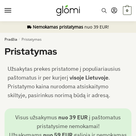
0
Nemokamas pristatymas
nuo 39 EUR!
Pradžia
Pristatymas
/
Pristatymas
Užsakytas prekes pristatome į populiariausius
paštomatus ir per kurjerį
visoje Lietuvoje
.
Pristatymo kaina nurodoma atsiskaitymo
skiltyje, pasirinkus norimą būdą ir adresą.
Visus užsakymus
nuo 39 EUR
į paštomatus
pristatysime nemokamai!
Užsakymams
nuo
59 EUR
galioja ir nemokamas