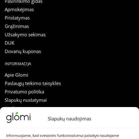
Pasirinkimo gidas
Apmokėjimas
Pristatymas
Grąžinimas
Užsakymo sekimas
DUK
Dovanų kuponas
INFORMACIJA
Apie Glomi
Paslaugų teikimo taisyklės
Privatumo politika
Slapukų nustatymai
Atsiliepimai
Straipsniai
Slapukų naudojimas
Susisiekti
Informuojame, kad svetainės funkcionalumui palaikyti naudojame
SEKITE MUS