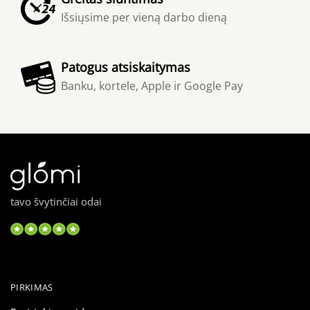
Išsiųsime per vieną darbo dieną
Patogus atsiskaitymas
Banku, kortele, Apple ir Google Pay
tavo švytinčiai odai
PIRKIMAS