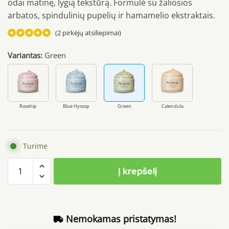
odai matinę, lygią tekstūrą. Formulė su žaliosios
arbatos, spindulinių pupelių ir hamamelio ekstraktais.
(
2
pirkėjų atsiliepimai)
Įvertinimas:
Variantas:
Green
5.00
iš 5
(viso
įvertinimų:
)
Rosehip
Blue Hyssop
Green
Calendula
Turime
produkto
Į krepšelį
kiekis:
Arencia
Fresh
Green
Nemokamas pristatymas!
Rice