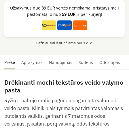
Mochi
Užsakymus nuo
39 EUR
vertės nemokamai pristatysime į
Cleanser,
paštomatą, o nuo
59 EUR
ir per kurjerį!
120g
Dažniausiai išsiunčiame per 1 d. d.
Prekė
Aprašymas
Naudojimas
Sudėtis
Odos tipas
S
Drėkinanti mochi tekstūros veido valymo
pasta
Ryžių ir baltojo molio pagrindu pagaminta valomoji
veido pasta. Klinikiniais tyrimais patvirtintas valomasis
putojantis valiklis, gerinantis 7 matomus odos
veiksnius, įskaitant porų valymą, odos tekstūros