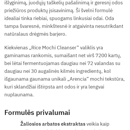
išlyginimą, juodųjų taškelių pašalinimą ir geresnį odos
priežiūros produktų įsisavinimą. Ši švelni formulė
idealiai tinka riebiai, spuogams linkusiai odai. Oda
tampa švaresnė, minkštesnė ir atgaivinta nesutrikdant
natūralaus drėgmės barjero.
Kiekvienas „Rice Mochi Cleanser“ valiklis yra
gaminamas rankomis, sumaišant net virš 7200 kartų,
bei lėtai fermentuojamas daugiau nei 72 valandas su
daugiau nei 30 augalinės kilmės ingredientų, kol
išgaunama gaunama unikali „Arencia“ mochi tekstūra,
kuri sklandžiai ištirpsta ant odos ir yra lengvai
nuplaunama.
Formulės privalumai
Žaliosios arbatos ekstraktas
veikia kaip