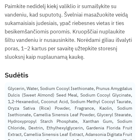
Paimkite nedidelį kiekį valiklio ir sumaišykite su
vandeniu, kad suputotų. Švelniai masažuokite veidą
sukamaisiais judesiais, ypač riebesnes vietas ir ties
besikemšančiomis poromis. Kruopščiai nuplaukite
šiltu vandeniu ir nusausinkite. Norėdami giliau išvalyti
poras, 1–2 kartus per savaitę užtepkite storesnį
sluoksnį kaip nuplaunamą kaukę.
Sudėtis
Glycerin, Water, Sodium Cocoyl Isethionate, Prunus Amygdalus
Dulcis (Sweet Almond) Seed Meal, Sodium Cocoyl Glycinate,
1,2-Hexanediol, Coconut Acid, Sodium Methyl Cocoyl Taurate,
Oryza Sativa (Rice) Powder, Fragrance, Kaolin, Sodium
Isethionate, Camellia Sinensis Leaf Powder, Glyceryl Stearate,
Hydroxypropyl Starch Phosphate, Xanthan Gum, Sodium
Chloride, Dextrin, Ethylhexylglycerin, Gardenia Florida Fruit
Extract, Camellia Sinensis Leaf Extract, Adansonia Digitata Fruit