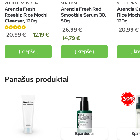
VEIDO PRAUSIKLIAI
SERUMAI
VEIDO PRAUS
Arencia Fresh
Arencia Fresh Red
Arencia C
Rosehip Rice Mochi
Smoothie Serum 30,
Rice Mochi
Cleanser, 120g
50g
120g
26,99
€
20,99
€
Įvertinimas:
20,99
€
12,19
€
14,79
€
5.00
iš 5
Į krepšelį
Į krepšelį
Į kr
Panašūs produktai
-30%
Išparduota
Išpa