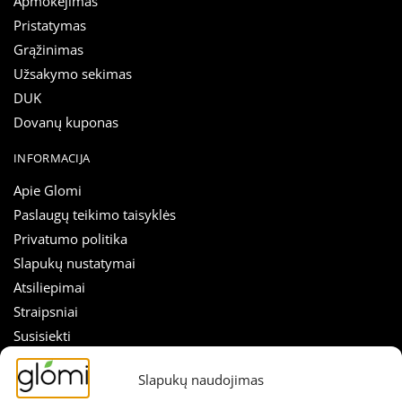
Apmokėjimas
Pristatymas
Grąžinimas
Užsakymo sekimas
DUK
Dovanų kuponas
INFORMACIJA
Apie Glomi
Paslaugų teikimo taisyklės
Privatumo politika
Slapukų nustatymai
Atsiliepimai
Straipsniai
Susisiekti
SEKITE MUS
Slapukų naudojimas
Nuolaidos tiesiai į el. paštą!