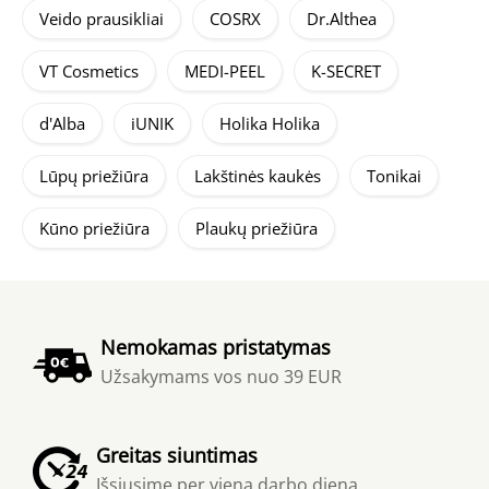
Veido prausikliai
COSRX
Dr.Althea
VT Cosmetics
MEDI-PEEL
K-SECRET
d'Alba
iUNIK
Holika Holika
Lūpų priežiūra
Lakštinės kaukės
Tonikai
Kūno priežiūra
Plaukų priežiūra
Nemokamas pristatymas
Užsakymams vos nuo 39 EUR
Greitas siuntimas
Išsiųsime per vieną darbo dieną