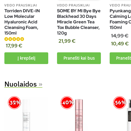
VEIDO PRAUSIKLIAI
VEIDO PRAUSIKLIAI
VEIDO PRAUS
Torriden DIVE-IN
SOME BY MI Bye Bye
Pyunkang
Low Molecular
Blackhead 30 Days
Calming 
Hyaluronic Acid
Miracle Green Tea
Foaming C
Cleansing Foam,
Tox Bubble Cleanser,
150ml
150ml
120g
14,99
€
21,99
€
10,49
€
Įvertinimas:
17,99
€
5.00
iš 5
Į krepšelį
Pranešti kai bus
Pranešt
Nuolaidos
»
-40%
-32%
-56%