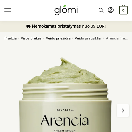
Skip
Skip
to
to
0
navigation
content
Nemokamas pristatymas
nuo 39 EUR!
Pradžia
Visos prekės
Veido priežiūra
Veido prausikliai
Arencia Fresh Green Rice Mochi Cleanser, 120g
/
/
/
/