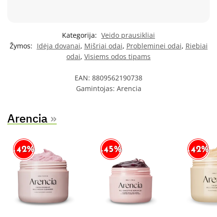
Kategorija:
Veido prausikliai
Žymos:
Idėja dovanai
,
Mišriai odai
,
Probleminei odai
,
Riebiai
odai
,
Visiems odos tipams
EAN:
8809562190738
Gamintojas:
Arencia
Arencia
»
-42%
-42%
-45%