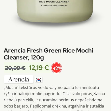
Arencia Fresh Green Rice Mochi
Cleanser, 120g
12,19
€
20,99
€
-42%
„Mochi“ tekstūros veido valymo pasta fermentuotu
ryžių ir baltojo molio pagrindu. Giliai valo poras, šalina
riebalų perteklių ir nuramina bėrimus nepažeisdama
odos barjero. Papildomai drėkina, atgaivina ir suteikia