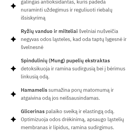
galingas antioksidantas, kuris padeda
nuraminti uždegimus ir reguliuoti riebalų
išsiskyrimą
Ryžių vanduo ir milteliai
švelniai nušveičia
negyvas odos ląsteles, kad oda taptų lygesnė ir
švelnesnė
Spindulinių (Mung) pupelių ekstraktas
detoksikuoja ir ramina sudirgusią bei į bėrimus
linkusią odą.
Hamamelis
sumažina porų matomumą ir
atgaivina odą jos neišsausindamas.
Glicerinas
palaiko sveiką ir elastingą odą.
Optimizuoja odos drėkinimą, apsaugo ląstelių
membranas ir lipidus, ramina sudirgimus.