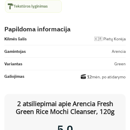
Tekstūros lyginimas
Papildoma informacija
Kilmės šalis
🇰🇷 Pietų Korėja
Gamintojas
Arencia
Variantas
Green
Galiojimas
12
mėn. po atidarymo
2 atsiliepimai apie
Arencia Fresh
Green Rice Mochi Cleanser, 120g
5,0