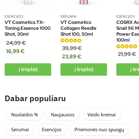
ESENCIJOS
SERUMAI
ESENCIJOS
VT Cosmetics TX-
VT Cosmetics
COSRX A
Toning Essence 1000
Collagen Reedle
Snail 96 
Shot, 30ml
Shot 100, 50ml
Power Ess
100ml
24,99
€
Įvertinimas:
39,99
€
16,99
€
5.00
iš 5
Įvertinimas:
21,99
€
23,89
€
4.97
iš 5
Į krepšelį
Į krepšelį
Į kr
Dabar populiaru
Nuolaidos %
Naujausios
Veido kremai
Serumai
Esencijos
Priemonės nuo spuogų