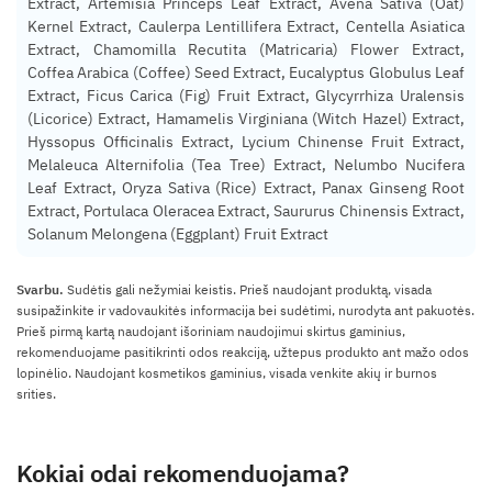
Extract, Artemisia Princeps Leaf Extract, Avena Sativa (Oat)
Kernel Extract, Caulerpa Lentillifera Extract, Centella Asiatica
Extract, Chamomilla Recutita (Matricaria) Flower Extract,
Coffea Arabica (Coffee) Seed Extract, Eucalyptus Globulus Leaf
Extract, Ficus Carica (Fig) Fruit Extract, Glycyrrhiza Uralensis
(Licorice) Extract, Hamamelis Virginiana (Witch Hazel) Extract,
Hyssopus Officinalis Extract, Lycium Chinense Fruit Extract,
Melaleuca Alternifolia (Tea Tree) Extract, Nelumbo Nucifera
Leaf Extract, Oryza Sativa (Rice) Extract, Panax Ginseng Root
Extract, Portulaca Oleracea Extract, Saururus Chinensis Extract,
Solanum Melongena (Eggplant) Fruit Extract
Svarbu.
Sudėtis gali nežymiai keistis. Prieš naudojant produktą, visada
susipažinkite ir vadovaukitės informacija bei sudėtimi, nurodyta ant pakuotės.
Prieš pirmą kartą naudojant išoriniam naudojimui skirtus gaminius,
rekomenduojame pasitikrinti odos reakciją, užtepus produkto ant mažo odos
lopinėlio. Naudojant kosmetikos gaminius, visada venkite akių ir burnos
srities.
Kokiai odai rekomenduojama?