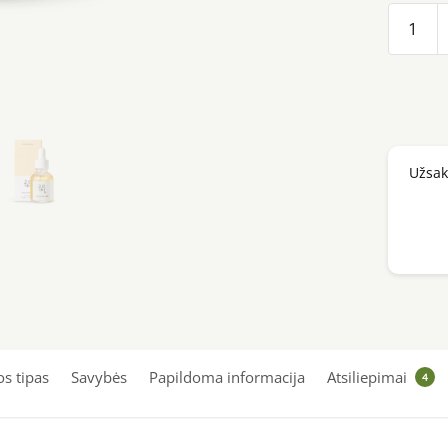
produk
kiekis:
Beauty
of
Joseon
Glow
Užsa
Serum:
Propol
+
Niacin
30ml
s tipas
Savybės
Papildoma informacija
Atsiliepimai
4