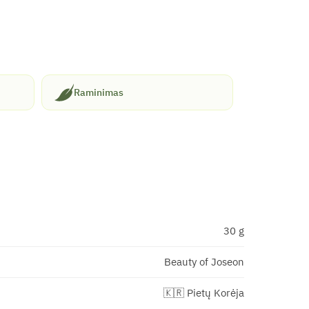
Raminimas
30 g
Beauty of Joseon
🇰🇷 Pietų Korėja