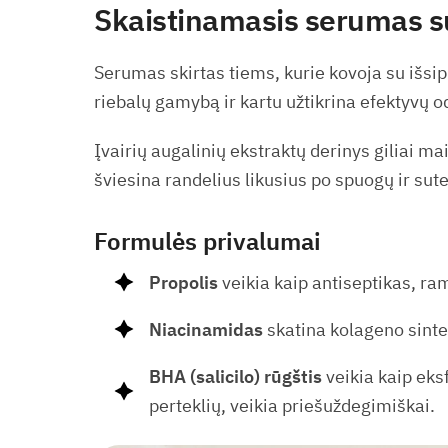
Skaistinamasis serumas su
Serumas skirtas tiems, kurie kovoja su išs
riebalų gamybą ir kartu užtikrina efektyvų 
Įvairių augalinių ekstraktų derinys giliai ma
šviesina randelius likusius po spuogų ir sut
Formulės privalumai
Propolis
veikia kaip antiseptikas, ra
Niacinamidas
skatina kolageno sinte
BHA (salicilo) rūgštis
veikia kaip eks
perteklių, veikia priešuždegimiškai.