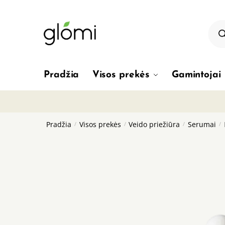
Skip
Skip
to
to
Pro
sea
navigation
content
Pradžia
Visos prekės
Gamintojai
Pradžia
/
Visos prekės
/
Veido priežiūra
/
Serumai
/