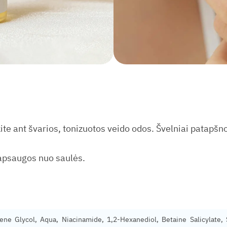
El.
paštas
*
📌 Nuolaidos
🔥 Naujienos
📝 Patarimai
⭐️ Tendencijos
🚚 Papildymai
ite ant švarios, tonizuotos veido odos. Švelniai patapšn
apsaugos nuo saulės.
ylene Glycol, Aqua, Niacinamide, 1,2-Hexanediol, Betaine Salicylate