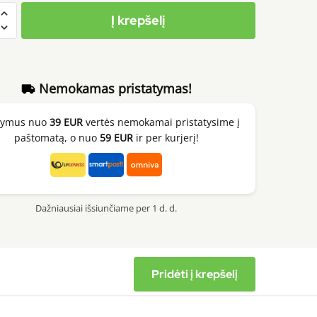
to
Į krepšelį
Nemokamas pristatymas!
kymus nuo
39 EUR
vertės nemokamai pristatysime į
paštomatą, o nuo
59 EUR
ir per kurjerį!
is
amide,
Dažniausiai išsiunčiame per 1 d. d.
Pridėti į krepšelį