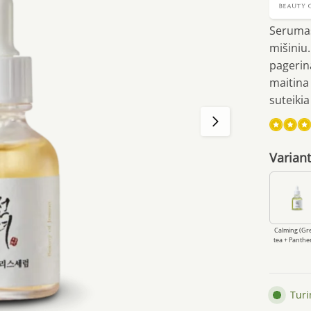
Serumas
mišiniu.
pagerina
maitina 
suteiki
Įvertin
Variant
5.00
iš
(viso
įvertin
)
Calming (Gr
tea + Panthe
Tur