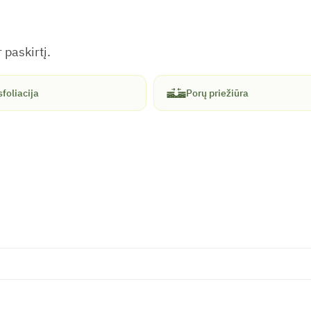
 paskirtį.
foliacija
Porų priežiūra