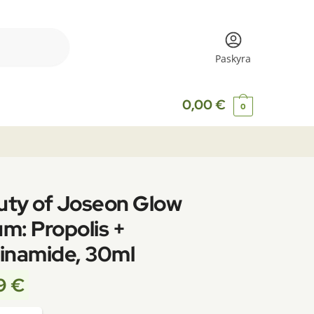
Paskyra
0,00
€
0
uty of Joseon Glow
m: Propolis +
inamide, 30ml
99
€