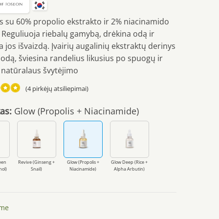
 su 60% propolio ekstrakto ir 2% niacinamido
 Reguliuoja riebalų gamybą, drėkina odą ir
 jos išvaizdą. Įvairių augalinių ekstraktų derinys
odą, šviesina randelius likusius po spuogų ir
a natūralaus švytėjimo
(
4
pirkėjų atsiliepimai)
imas:
as:
Glow (Propolis + Niacinamide)
 5
imų:
een
Revive (Ginseng +
Glow (Propolis +
Glow Deep (Rice +
nol)
Snail)
Niacinamide)
Alpha Arbutin)
ime