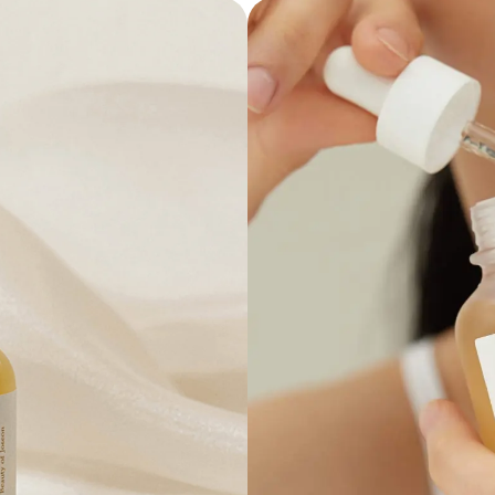
Nuolaidos tiesiai į el. paštą!
Skirk sekundę prenumeratai ir sužinok apie akcijas anksčiau!