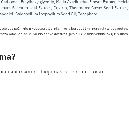
Carbomer, Ethylhexylglycerin, Melia Azadirachta Flower Extract, Melaleu
um Sanctum Leaf Extract, Dextrin, Theobroma Cacao Seed Extract, Cent
tanediol, Calophyllum Inophyllum Seed Oil, Tocopherol
isada susipažinkite ir vadovaukitės informacija bei sudėtimi, nurodyta ant pakuotės.
ažo odos lopinėlio. Naudojant kosmetikos gaminius, visada venkite akių ir burnos s
ama?
Labiausiai rekomenduojamas probleminei odai.