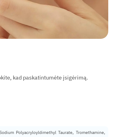
okite, kad paskatintumėte įsigėrimą.
, Sodium Polyacryloyldimethyl Taurate, Tromethamine,