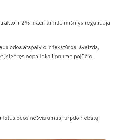
trakto ir 2% niacinamido mišinys reguliuoja
aus odos atspalvio ir tekstūros išvaizdą,
et įsigėręs nepalieka lipnumo pojūčio.
ir kitus odos nešvarumus, tirpdo riebalų