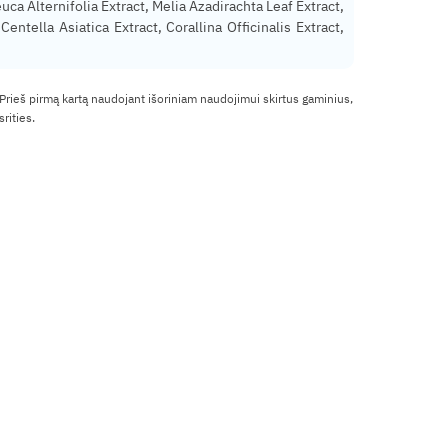
ca Alternifolia Extract, Melia Azadirachta Leaf Extract,
ella Asiatica Extract, Corallina Officinalis Extract,
 Prieš pirmą kartą naudojant išoriniam naudojimui skirtus gaminius,
rities.