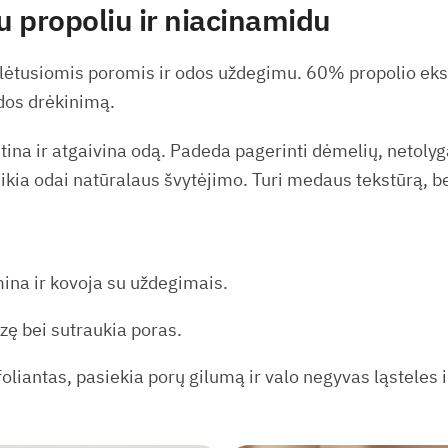
 propoliu ir niacinamidu
iplėtusiomis poromis ir odos uždegimu. 60% propolio eks
odos drėkinimą.
itina ir atgaivina odą. Padeda pagerinti dėmelių, netolyg
eikia odai natūralaus švytėjimo. Turi medaus tekstūrą, b
mina ir kovoja su uždegimais.
zę bei sutraukia poras.
foliantas, pasiekia porų gilumą ir valo negyvas ląsteles 