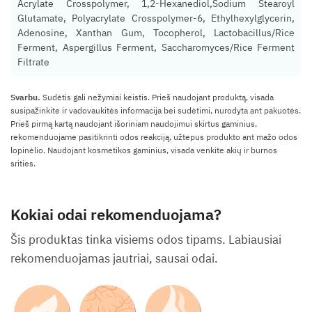
Acrylate Crosspolymer, 1,2-Hexanediol,Sodium Stearoyl
Glutamate, Polyacrylate Crosspolymer-6, Ethylhexylglycerin,
Adenosine, Xanthan Gum, Tocopherol, Lactobacillus/Rice
Ferment, Aspergillus Ferment, Saccharomyces/Rice Ferment
Filtrate
Svarbu.
Sudėtis gali nežymiai keistis. Prieš naudojant produktą, visada
susipažinkite ir vadovaukitės informacija bei sudėtimi, nurodyta ant pakuotės.
Prieš pirmą kartą naudojant išoriniam naudojimui skirtus gaminius,
rekomenduojame pasitikrinti odos reakciją, užtepus produkto ant mažo odos
lopinėlio. Naudojant kosmetikos gaminius, visada venkite akių ir burnos
srities.
Kokiai odai rekomenduojama?
Šis produktas tinka visiems odos tipams. Labiausiai
rekomenduojamas jautriai, sausai odai.