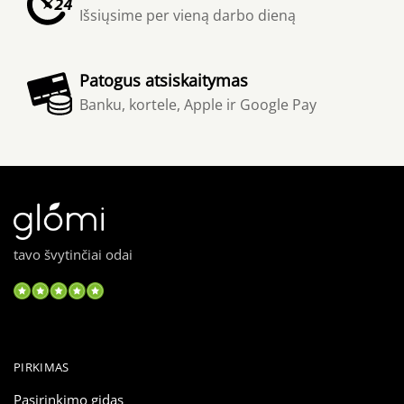
Išsiųsime per vieną darbo dieną
Patogus atsiskaitymas
Banku, kortele, Apple ir Google Pay
tavo švytinčiai odai
PIRKIMAS
Pasirinkimo gidas