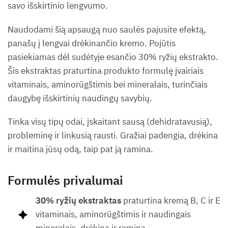
savo išskirtinio lengvumo.
Naudodami šią apsaugą nuo saulės pajusite efektą,
panašų į lengvai drėkinančio kremo. Pojūtis
pasiekiamas dėl sudėtyje esančio 30% ryžių ekstrakto.
Šis ekstraktas praturtina produkto formulę įvairiais
vitaminais, aminorūgštimis bei mineralais, turinčiais
daugybę išskirtinių naudingų savybių.
Tinka visų tipų odai, įskaitant sausą (dehidratavusią),
probleminę ir linkusią rausti. Gražiai padengia, drėkina
ir maitina jūsų odą, taip pat ją ramina.
Formulės privalumai
30% ryžių ekstraktas
praturtina kremą B, C ir E
vitaminais, aminorūgštimis ir naudingais