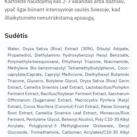
Kartokite naudojimą kas 2-3 valandas arba dažniau,
ypač ilgai būnant intensyvioje saulės šviesoje, kad
išlaikytumėte nenutrūkstamą apsaugą.
Sudėtis
Water, Oryza Sativa (Rice) Extract (30%), Dibutyl Adipate,
Propanediol, Diethylamino Hydroxybenzoyl Hexyl Benzoate,
Polymethylsilsesquioxane, Ethylhexyl Triazone, Niacinamide,
Methylene Bis-benzotriazolyl Tetramethylbutylphenol, Coco-
caprylate/Caprate, Caprylyl Methicone, Diethylhexyl Butamido
Triazone, Glycerin, Butylene Glycol, Oryza Sativa (Rice) Germ
Extract, Camellia Sinensis Leaf Extract, Lactobacillus/Pumpkin
Ferment Extract, Bacillus/Soybean Ferment Extract, Saccharum
Officinarum (Sugarcane) Extract, Macrocystis Pyrifera (Kelp)
Extract, Cocos Nucifera (Coconut) Fruit Extract, Panax Ginseng
Root Extract, Camellia Sinensis Leaf Extract, Monascus/Rice
Ferment, Pentylene Glycol, Behenyl Alcohol, Poly C10-30 Alkyl
Acrylate, Polyglyceryl-3 Methylglucose Distearate, Decyl
Glucoside, Tromethamine, Carbomer, Acrylates/C10-30 Alkyl