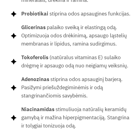
mineralais, drėkina ir ramina.
Probiotikai
stiprina odos apsaugines funkcijas.
Glicerinas
palaiko sveiką ir elastingą odą.
Optimizuoja odos drėkinimą, apsaugo ląstelių
membranas ir lipidus, ramina sudirgimus.
Tokoferolis
(natūralus vitaminas E) sulaiko
drėgmę ir apsaugo odą nuo neigiamų veiksnių.
Adenozinas
stiprina odos apsauginį barjerą.
Pasižymi priešuždegiminėmis ir odą
stangrinančiomis savybėmis.
Niacinamidas
stimuliuoja natūralių keramidų
gamybą ir mažina hiperpigmentaciją. Stangrina
ir tolygiai tonizuoja odą.