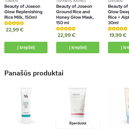
TONIKAI
TEPAMOS KAUKĖS
SERUMAI
Beauty of Joseon
Beauty of Joseon
Beauty of
Glow Replenishing
Ground Rice and
Glow Dee
Rice Milk, 150ml
Honey Glow Mask,
Rice + Alp
150 ml
30ml
Įvertinimas:
22,99
€
5.00
iš 5
Įvertinimas:
Įvertinimas:
22,99
€
19,99
€
5.00
iš 5
5.00
iš 5
Į krepšelį
Į krepšelį
Į kr
Panašūs produktai
Išparduota