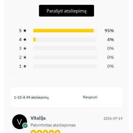
Parašyti atsiliepimą
5 ★
95%
4 ★
4%
3 ★
0%
2 ★
0%
1 ★
0%
1-10 iš 49 atsiliepimų
Vitalija
2026-07-19
Patvirtintas atsiliepimas