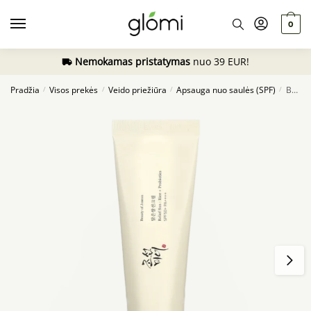
Skip
Skip
to
to
0
navigation
content
Nemokamas pristatymas
nuo 39 EUR!
Pradžia
Visos prekės
Veido priežiūra
Apsauga nuo saulės (SPF)
Beauty of Joseon Relief Sun: Rice + Probiotics SPF50+ PA++++, 50ml
/
/
/
/