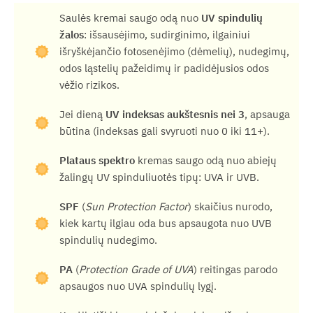
Saulės kremai saugo odą nuo
UV spindulių
žalos
: išsausėjimo, sudirginimo, ilgainiui
išryškėjančio fotosenėjimo (dėmelių), nudegimų,
odos ląstelių pažeidimų ir padidėjusios odos
vėžio rizikos.
Jei dieną
UV indeksas aukštesnis nei 3
, apsauga
būtina (indeksas gali svyruoti nuo 0 iki 11+).
Plataus spektro
kremas saugo odą nuo abiejų
žalingų UV spinduliuotės tipų: UVA ir UVB.
SPF
(
Sun Protection Factor
) skaičius nurodo,
kiek kartų ilgiau oda bus apsaugota nuo UVB
spindulių nudegimo.
PA
(
Protection Grade of UVA
) reitingas parodo
apsaugos nuo UVA spindulių lygį.