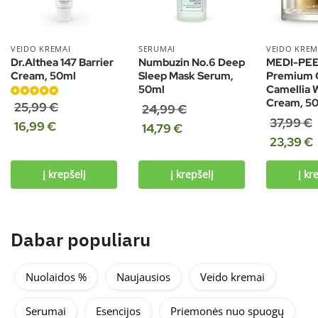
VEIDO KREMAI
SERUMAI
VEIDO KREM
Dr.Althea 147 Barrier
Numbuzin No.6 Deep
MEDI-PE
Cream, 50ml
Sleep Mask Serum,
Premium 
50ml
Camellia 
Cream, 5
Įvertinimas:
25,99
€
24,99
€
5.00
iš 5
37,99
€
16,99
€
14,79
€
23,39
€
Į krepšelį
Į krepšelį
Į kr
Dabar populiaru
Nuolaidos %
Naujausios
Veido kremai
Serumai
Esencijos
Priemonės nuo spuogų