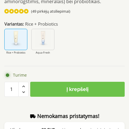
aminorūgštimis, mineralais) bei probiotikais.
(
49
pirkėjų atsiliepimai)
Įvertinimas:
Variantas:
Rice + Probiotics
4.96
iš 5
(viso
įvertinimų:
)
Rice + Probiotics
Aqua-Fresh
Turime
produkto
Į krepšelį
kiekis:
Beauty
of
Joseon
Nemokamas pristatymas!
Relief
Sun: