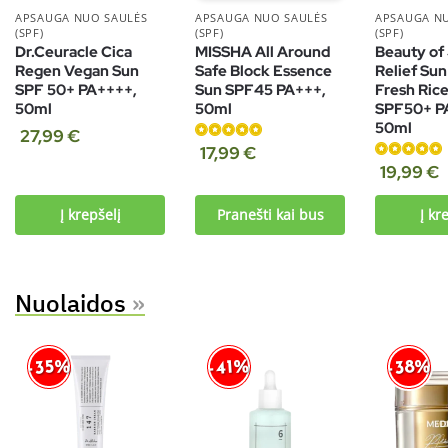
APSAUGA NUO SAULĖS
APSAUGA NUO SAULĖS
APSAUGA N
(SPF)
(SPF)
(SPF)
Dr.Ceuracle Cica
MISSHA All Around
Beauty of
Regen Vegan Sun
Safe Block Essence
Relief Su
SPF 50+ PA++++,
Sun SPF45 PA+++,
Fresh Rice
50ml
50ml
SPF50+ P
50ml
27,99
€
Įvertinimas:
17,99
€
5.00
iš 5
Įvertinimas:
19,99
€
5.00
iš 5
Į krepšelį
Pranešti kai bus
Į kr
Nuolaidos
»
-35%
-38%
-41%