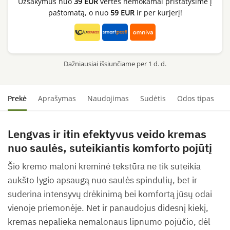
Užsakymus nuo
39 EUR
vertės nemokamai pristatysime į
Rice
paštomatą, o nuo
59 EUR
ir per kurjerį!
+
Probiotics
SPF50+
PA++++,
Dažniausiai išsiunčiame per 1 d. d.
50ml
Prekė
Aprašymas
Naudojimas
Sudėtis
Odos tipas
S
Lengvas ir itin efektyvus veido kremas
nuo saulės, suteikiantis komforto pojūtį
Šio kremo maloni kreminė tekstūra ne tik suteikia
aukšto lygio apsaugą nuo saulės spindulių, bet ir
suderina intensyvų drėkinimą bei komfortą jūsų odai
vienoje priemonėje. Net ir panaudojus didesnį kiekį,
kremas nepalieka nemalonaus lipnumo pojūčio, dėl