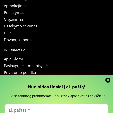
Apmokėjimas
Pristatymas
Grąžinimas
Užsakymo sekimas
DUK
Dovanų kuponas
INFORMACIJA
Apie Glomi
Paslaugų teikimo taisyklės
Privatumo politika
Slapukų nustatymai
Atsiliepimai
Slapukų naudojimas
Nuolaidos tiesiai į el. paštą!
Straipsniai
Skirk sekundę prenumeratai ir sužinok apie akcijas anksčiau!
Susisiekti
Informuojame, kad svetainės funkcionalumui palaikyti naudojame
slapukų (Cookies) technologiją. Jūs galite pasirinkti sutikti su visų arba
El.
dalies slapukų naudojimu. Detalesnė informacija apie asmens duomenų
SEKITE MUS
paštas