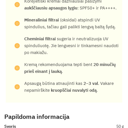
Korėjietiški kremai dažniausiai pasižymi
aukščiausiu apsaugos lygiu
: SPF50+ ir PA++++.
Mineraliniai filtrai
(oksidai) atspindi UV
spindulius, tačiau gali palikti lengvą baltą šydą.
Cheminiai filtrai
sugeria ir neutralizuoja UV
spinduliuotę. Jie lengvesni ir tinkamesni naudoti
po makiažu.
Kremą rekomenduojama tepti bent
20 minučių
prieš einant į lauką
.
Apsaugą būtina atnaujinti kas
2–3 val
. Vakare
nepamirškite
kruopščiai nuvalyti odą
.
Papildoma informacija
Svoris
50 g