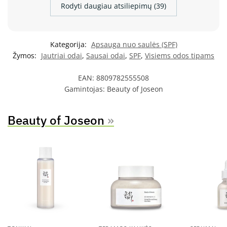
Rodyti daugiau atsiliepimų (39)
Kategorija:
Apsauga nuo saulės (SPF)
Žymos:
Jautriai odai
,
Sausai odai
,
SPF
,
Visiems odos tipams
EAN:
8809782555508
Gamintojas:
Beauty of Joseon
Beauty of Joseon
»