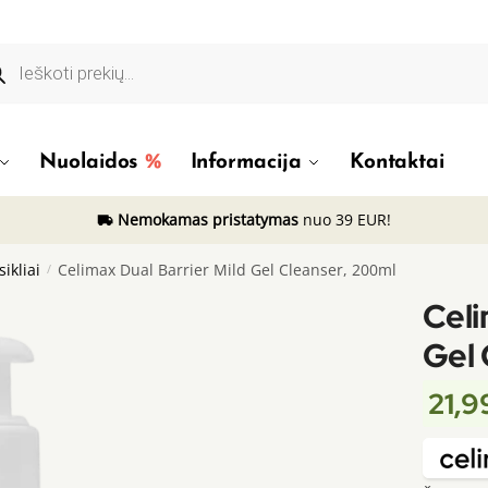
ducts
rch
Nuolaidos
Informacija
Kontaktai
Nemokamas pristatymas
nuo 39 EUR!
ikliai
/
Celimax Dual Barrier Mild Gel Cleanser, 200ml
Celi
Gel 
21,9