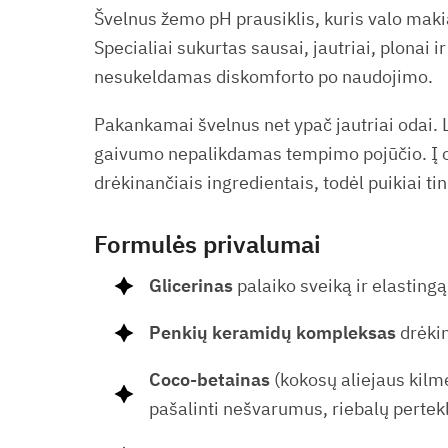
Švelnus žemo pH prausiklis, kuris valo makia
Specialiai sukurtas sausai, jautriai, plonai
nesukeldamas diskomforto po naudojimo.
Pakankamai švelnus net ypač jautriai odai. 
gaivumo nepalikdamas tempimo pojūčio. Į od
drėkinančiais ingredientais, todėl puikiai ti
Formulės privalumai
Glicerinas
palaiko sveiką ir elasting
Penkių keramidų kompleksas
drėkin
Coco-betainas
(kokosų aliejaus kilmė
pašalinti nešvarumus, riebalų pertekl