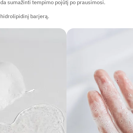
eda sumažinti tempimo pojūtį po prausimosi.
 hidrolipidinį barjerą.
Nuolaidos tiesiai į el. paštą!