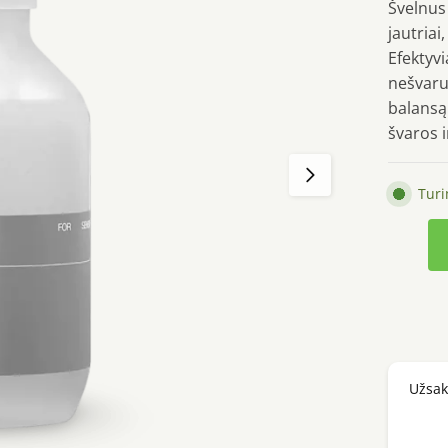
Švelnus
jautriai
Efektyvi
nešvaru
balansą.
švaros 
Tur
produk
kiekis:
Celima
Dual
Barrier
Mild
Užsa
Gel
Cleanse