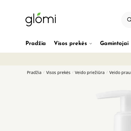
Skip
Skip
to
to
Pro
sea
navigation
content
Pradžia
Visos prekės
Gamintojai
Pradžia
/
Visos prekės
/
Veido priežiūra
/
Veido praus