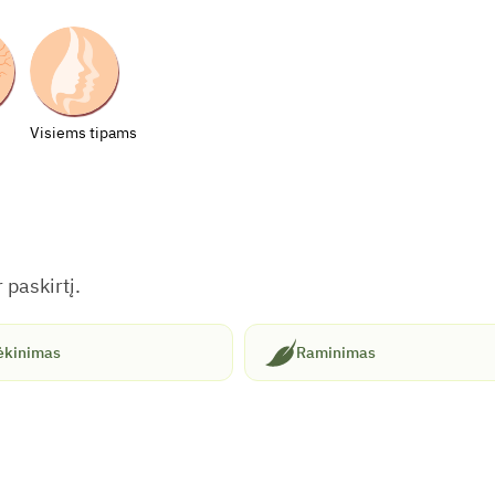
Visiems tipams
 paskirtį.
ėkinimas
Raminimas