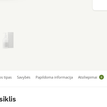
200ml
s tipas
Savybės
Papildoma informacija
Atsiliepimai
0
siklis