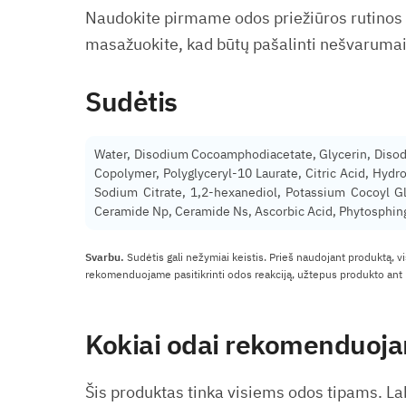
Naudokite pirmame odos priežiūros rutinos ž
masažuokite, kad būtų pašalinti nešvarumai
Sudėtis
Water, Disodium Cocoamphodiacetate, Glycerin, Disod
Copolymer, Polyglyceryl-10 Laurate, Citric Acid, Hyd
Sodium Citrate, 1,2-hexanediol, Potassium Cocoyl Gly
Ceramide Np, Ceramide Ns, Ascorbic Acid, Phytosphin
Svarbu.
Sudėtis gali nežymiai keistis. Prieš naudojant produktą, v
rekomenduojame pasitikrinti odos reakciją, užtepus produkto ant m
Kokiai odai rekomenduoj
Šis produktas tinka visiems odos tipams. La