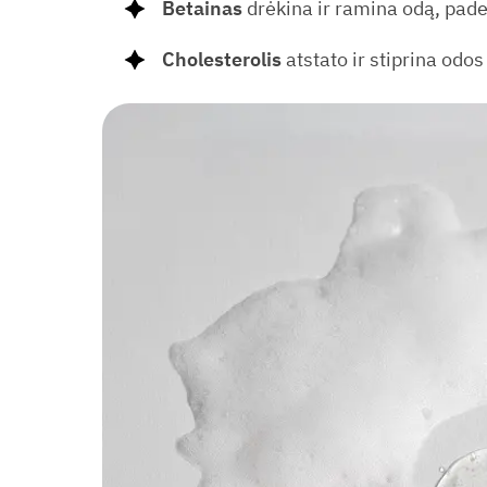
Betainas
drėkina ir ramina odą, pad
Cholesterolis
atstato ir stiprina odos