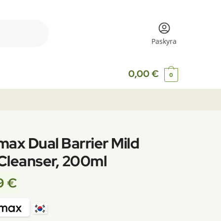
Paskyra
0,00
€
0
max Dual Barrier Mild
Cleanser, 200ml
9
€