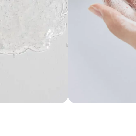
Skirk sekundę prenumeratai ir sužinok apie akcijas anksčiau!
El.
paštas
*
📌 Nuolaidos
🔥 Naujienos
📝 Patarimai
⭐️ Tendencijos
🚚 Papildymai