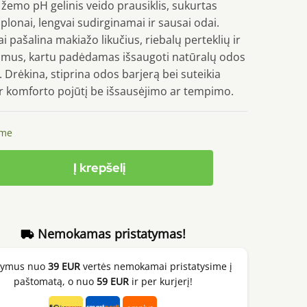
 žemo pH gelinis veido prausiklis, sukurtas
, plonai, lengvai sudirginamai ir sausai odai.
ai pašalina makiažo likučius, riebalų perteklių ir
mus, kartu padėdamas išsaugoti natūralų odos
 Drėkina, stiprina odos barjerą bei suteikia
ir komforto pojūtį be išsausėjimo ar tempimo.
ime
to
Į krepšelį
x
Nemokamas pristatymas!
kymus nuo
39 EUR
vertės nemokamai pristatysime į
paštomatą, o nuo
59 EUR
ir per kurjerį!
r,