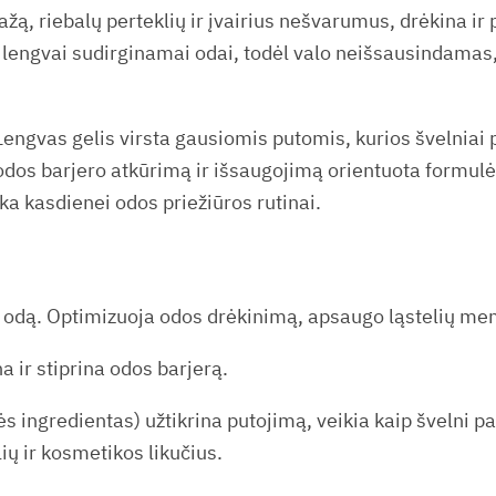
žą, riebalų perteklių ir įvairius nešvarumus, drėkina ir
 ir lengvai sudirginamai odai, todėl valo neišsausindama
Lengvas gelis virsta gausiomis putomis, kurios švelniai 
os barjero atkūrimą ir išsaugojimą orientuota formulė
nka kasdienei odos priežiūros rutinai.
ą odą. Optimizuoja odos drėkinimą, apsaugo ląstelių me
a ir stiprina odos barjerą.
s ingredientas) užtikrina putojimą, veikia kaip švelni p
ių ir kosmetikos likučius.