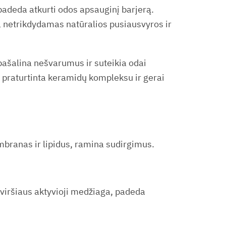
 padeda atkurti odos apsauginį barjerą.
s, netrikdydamas natūralios pusiausvyros ir
pašalina nešvarumus ir suteikia odai
 praturtinta keramidų kompleksu ir gerai
mbranas ir lipidus, ramina sudirgimus.
aviršiaus aktyvioji medžiaga, padeda