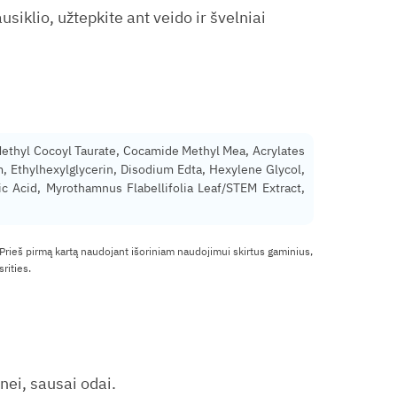
iklio, užtepkite ant veido ir švelniai
ethyl Cocoyl Taurate, Cocamide Methyl Mea, Acrylates
, Ethylhexylglycerin, Disodium Edta, Hexylene Glycol,
ic Acid, Myrothamnus Flabellifolia Leaf/STEM Extract,
 Prieš pirmą kartą naudojant išoriniam naudojimui skirtus gaminius,
rities.
nei, sausai odai.