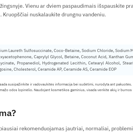
ingsnyje. Vienu ar dviem paspaudimais išspauskite praus
. Kruopščiai nuskalaukite drungnu vandeniu.
ium Laureth Sulfosuccinate, Coco-Betaine, Sodium Chloride, Sodium M
roxyacetophenone, Caprylyl Glycol, Betaine, Coconut Acid, Xanthan Gum
cinate, Propanediol, Hydrogenated Lecithin, Cetearyl Alcohol, Stear
gosine, Cholesterol, Ceramide AP, Ceramide AS, Ceramide EOP
isada susipažinkite ir vadovaukitės informacija bei sudėtimi, nurodyta ant pakuotės.
ažo odos lopinėlio. Naudojant kosmetikos gaminius, visada venkite akių ir burnos s
ama?
biausiai rekomenduojamas jautriai, normaliai, problemi