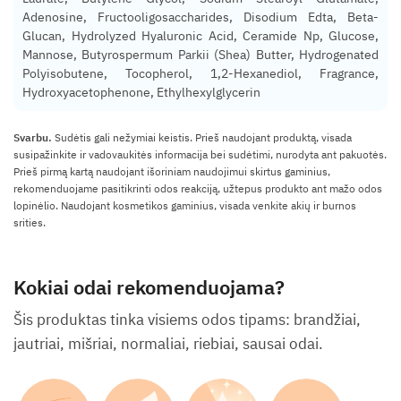
Adenosine, Fructooligosaccharides, Disodium Edta, Beta-
Glucan, Hydrolyzed Hyaluronic Acid, Ceramide Np, Glucose,
Mannose, Butyrospermum Parkii (Shea) Butter, Hydrogenated
Polyisobutene, Tocopherol, 1,2-Hexanediol, Fragrance,
Hydroxyacetophenone, Ethylhexylglycerin
Svarbu.
Sudėtis gali nežymiai keistis. Prieš naudojant produktą, visada
susipažinkite ir vadovaukitės informacija bei sudėtimi, nurodyta ant pakuotės.
Prieš pirmą kartą naudojant išoriniam naudojimui skirtus gaminius,
rekomenduojame pasitikrinti odos reakciją, užtepus produkto ant mažo odos
lopinėlio. Naudojant kosmetikos gaminius, visada venkite akių ir burnos
srities.
Kokiai odai rekomenduojama?
Šis produktas tinka visiems odos tipams: brandžiai,
jautriai, mišriai, normaliai, riebiai, sausai odai.