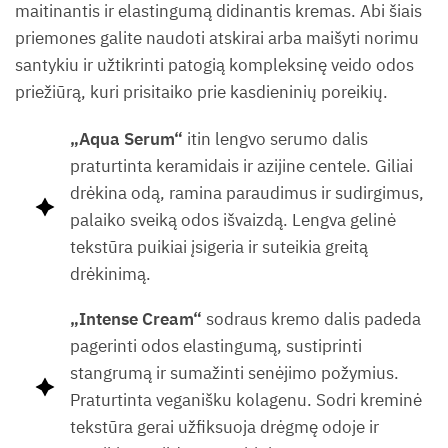
maitinantis ir elastingumą didinantis kremas. Abi šiais
priemones galite naudoti atskirai arba maišyti norimu
santykiu ir užtikrinti patogią kompleksinę veido odos
priežiūrą, kuri prisitaiko prie kasdieninių poreikių.
„Aqua Serum“
itin lengvo serumo dalis
praturtinta keramidais ir azijine centele. Giliai
drėkina odą, ramina paraudimus ir sudirgimus,
palaiko sveiką odos išvaizdą. Lengva gelinė
tekstūra puikiai įsigeria ir suteikia greitą
drėkinimą.
„Intense Cream“
sodraus kremo dalis padeda
pagerinti odos elastingumą, sustiprinti
stangrumą ir sumažinti senėjimo požymius.
Praturtinta veganišku kolagenu. Sodri kreminė
tekstūra gerai užfiksuoja drėgmę odoje ir