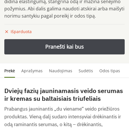
didina elastingumą, stangrina odą ir mažina senėjimo
požymius. Abi dalis galima naudoti atskirai arba maišyti
norimu santykiu pagal poreikį ir odos tipą.
Išparduota
Prekė
Aprašymas
Naudojimas
Sudėtis
Odos tipas
S
Dviejų fazių jauninamasis veido serumas
ir kremas su baltaisiais triufeliais
Prabangus jauninantis „du viename“ veido priežiūros
produktas. Vieną dalį sudaro intensyviai drėkinantis ir
odą raminantis serumas, o kitą – drėkinantis,