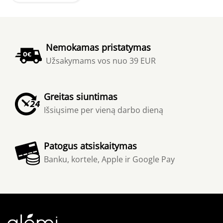
Nemokamas pristatymas
Užsakymams vos nuo 39 EUR
Greitas siuntimas
Išsiųsime per vieną darbo dieną
Patogus atsiskaitymas
Banku, kortele, Apple ir Google Pay