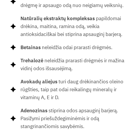
drėgmę ir apsaugo odą nuo neigiamų veiksnių.
Natūralių ekstraktų kompleksas
papildomai
drėkina, maitina, ramina odą, veikia
antioksidaciškai bei stiprina apsauginį barjerą.
Betainas
neleidžia odai prarasti drėgmės.
Trehalozė
neleidžia prarasti drėgmės ir mažina
vidinį odos išsausėjimą.
Avokadų aliejus
turi daug drėkinančios oleino
rūgšties, taip pat odai reikalingų mineralų ir
vitaminų A, E ir D.
Adenozinas
stiprina odos apsauginį barjerą.
Pasižymi priešuždegiminėmis ir odą
stangrinančiomis savybėmis.