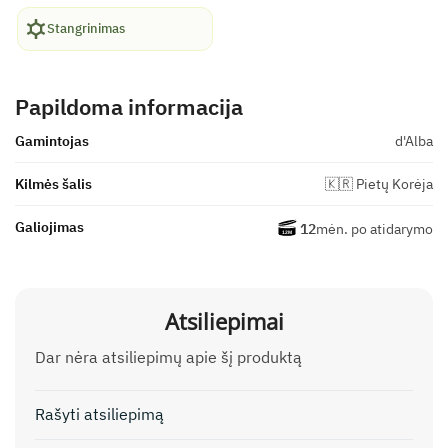
Stangrinimas
Papildoma informacija
Gamintojas
d'Alba
Kilmės šalis
🇰🇷 Pietų Korėja
Galiojimas
12
mėn. po atidarymo
Atsiliepimai
Dar nėra atsiliepimų apie šį produktą
Rašyti atsiliepimą