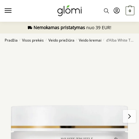
Skip
Skip
to
to
0
navigation
content
Nemokamas pristatymas
nuo 39 EUR!
Pradžia
Visos prekės
Veido priežiūra
Veido kremai
d’Alba White Truffle Double Serum & Cream, 70g
/
/
/
/