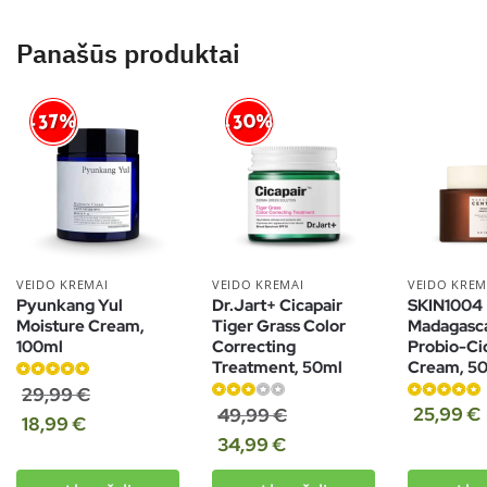
Panašūs produktai
-30%
-37%
VEIDO KREMAI
VEIDO KREMAI
VEIDO KREM
Pyunkang Yul
Dr.Jart+ Cicapair
SKIN1004
Moisture Cream,
Tiger Grass Color
Madagasca
100ml
Correcting
Probio-Ci
Treatment, 50ml
Cream, 5
Įvertinimas:
29,99
€
5.00
iš 5
Įvertinimas:
Įvertinimas:
25,99
€
49,99
€
18,99
€
3.00
iš 5
5.00
iš 5
34,99
€