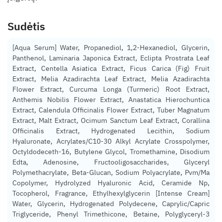
Sudėtis
[Aqua Serum] Water, Propanediol, 1,2-Hexanediol, Glycerin,
Panthenol, Laminaria Japonica Extract, Eclipta Prostrata Leaf
Extract, Centella Asiatica Extract, Ficus Carica (Fig) Fruit
Extract, Melia Azadirachta Leaf Extract, Melia Azadirachta
Flower Extract, Curcuma Longa (Turmeric) Root Extract,
Anthemis Nobilis Flower Extract, Anastatica Hierochuntica
Extract, Calendula Officinalis Flower Extract, Tuber Magnatum
Extract, Malt Extract, Ocimum Sanctum Leaf Extract, Corallina
Officinalis Extract, Hydrogenated Lecithin, Sodium
Hyaluronate, Acrylates/C10-30 Alkyl Acrylate Crosspolymer,
Octyldodeceth-16, Butylene Glycol, Tromethamine, Disodium
Edta, Adenosine, Fructooligosaccharides, Glyceryl
Polymethacrylate, Beta-Glucan, Sodium Polyacrylate, Pvm/Ma
Copolymer, Hydrolyzed Hyaluronic Acid, Ceramide Np,
Tocopherol, Fragrance, Ethylhexylglycerin [Intense Cream]
Water, Glycerin, Hydrogenated Polydecene, Caprylic/Capric
Triglyceride, Phenyl Trimethicone, Betaine, Polyglyceryl-3