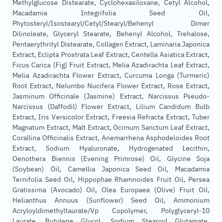
Methylglucose Distearate, Cyclohexasiloxane, Cetyl Alcohol,
Macadamia Integrifolia Seed Oil,
Phytosteryl/Isostearyl/Cetyl/Stearyl/Behenyl Dimer
Dilinoleate, Glyceryl Stearate, Behenyl Alcohol, Trehalose,
Pentaerythrityl Distearate, Collagen Extract, Laminaria Japonica
Extract, Eclipta Prostrata Leaf Extract, Centella Asiatica Extract,
Ficus Carica (Fig) Fruit Extract, Melia Azadirachta Leaf Extract,
Melia Azadirachta Flower Extract, Curcuma Longa (Turmeric)
Root Extract, Nelumbo Nucifera Flower Extract, Rose Extract,
Jasminum Officinale (Jasmine) Extract, Narcissus Pseudo-
Narcissus (Daffodil) Flower Extract, Lilium Candidum Bulb
Extract, Iris Versicolor Extract, Freesia Refracta Extract, Tuber
Magnatum Extract, Malt Extract, Ocimum Sanctum Leaf Extract,
Corallina Officinalis Extract, Anemarrhena Asphodeloides Root
Extract, Sodium Hyaluronate, Hydrogenated Lecithin,
Oenothera Biennis (Evening Primrose) Oil, Glycine Soja
(Soybean) Oil, Camellia Japonica Seed Oil, Macadamia
Ternifolia Seed Oil, Hippophae Rhamnoides Fruit Oil, Persea
Gratissima (Avocado) Oil, Olea Europaea (Olive) Fruit Oil,
Helianthus Annuus (Sunflower) Seed Oil, Ammonium
Acryloyldimethyltaurate/Vp Copolymer, Polyglyceryl-10
Laurate, Butylene Glycol, Sodium Stearoyl Glutamate,