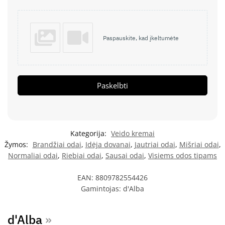
Paspauskite, kad įkeltumėte
Paskelbti
Kategorija:
Veido kremai
Žymos:
Brandžiai odai
,
Idėja dovanai
,
Jautriai odai
,
Mišriai odai
,
Normaliai odai
,
Riebiai odai
,
Sausai odai
,
Visiems odos tipams
EAN:
8809782554426
Gamintojas:
d'Alba
d'Alba
»