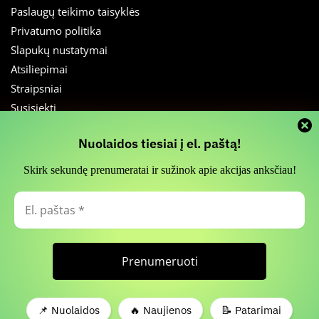
Paslaugų teikimo taisyklės
Privatumo politika
Slapukų nustatymai
Atsiliepimai
Straipsniai
Susisiekti
SEKITE MUS
Slapukų naudojimas
Nuolaidos tiesiai į el. paštą!
Naujienlaiškis
Skirk sekundę prenumeratai ir sužinok apie akcijas anksčiau!
Facebook
Informuojame, kad svetainės funkcionalumui palaikyti naudojame
slapukų (Cookies) technologiją. Jūs galite pasirinkti sutikti su visų arba
El.
Instagram
dalies slapukų naudojimu. Detalesnė informacija apie asmens duomenų
paštas
tvarkymą pateikiama mūsų
Privatumo politikoje
.
*
© 2026 Stella lumina, MB – Glomi.lt
Visos teisės saugomos.
Patvirtinti visus
Atmesti
📌 Nuolaidos
🔥 Naujienos
📝 Patarimai