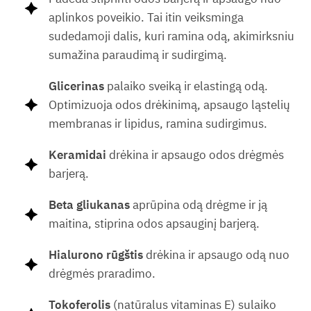
aplinkos poveikio. Tai itin veiksminga
sudedamoji dalis, kuri ramina odą, akimirksniu
sumažina paraudimą ir sudirgimą.
Glicerinas
palaiko sveiką ir elastingą odą.
Optimizuoja odos drėkinimą, apsaugo ląstelių
membranas ir lipidus, ramina sudirgimus.
Keramidai
drėkina ir apsaugo odos drėgmės
barjerą.
Beta gliukanas
aprūpina odą drėgme ir ją
maitina, stiprina odos apsauginį barjerą.
Hialurono rūgštis
drėkina ir apsaugo odą nuo
drėgmės praradimo.
Tokoferolis
(natūralus vitaminas E) sulaiko