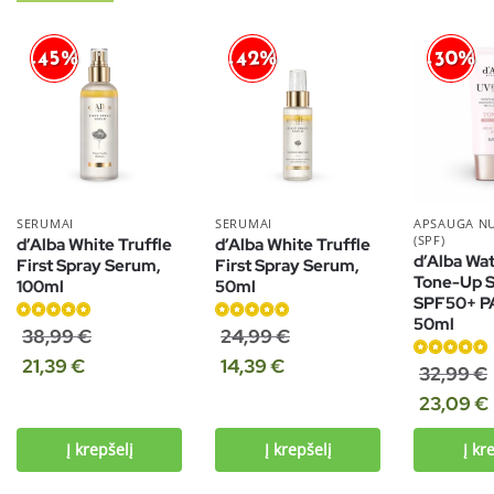
-42%
-30%
-45%
SERUMAI
SERUMAI
APSAUGA N
(SPF)
d’Alba White Truffle
d’Alba White Truffle
d’Alba Wat
First Spray Serum,
First Spray Serum,
Tone-Up 
100ml
50ml
SPF50+ P
50ml
Įvertinimas:
Įvertinimas:
38,99
€
24,99
€
4.86
iš 5
5.00
iš 5
21,39
€
14,39
€
Įvertinimas:
32,99
€
5.00
iš 5
23,09
€
Į krepšelį
Į krepšelį
Į kr