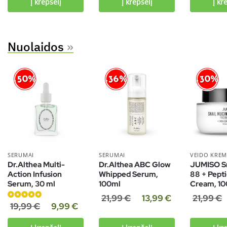
Į krepšelį
Į krepšelį
Į kr
Nuolaidos
»
-50%
-30%
-36%
SERUMAI
SERUMAI
VEIDO KREM
Dr.Althea Multi-
Dr.Althea ABC Glow
JUMISO Sn
Action Infusion
Whipped Serum,
88 + Pepti
Serum, 30 ml
100ml
Cream, 1
21,99
€
13,99
€
21,99
€
Įvertinimas:
19,99
€
9,99
€
5.00
iš 5