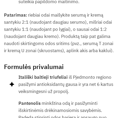
suteikia papildomo maitinimo.
Patarimas:
riebiai odai maišykite serumą ir kremą
santykiu 2:1 (naudojant daugiau serumo), mišriai odai
santykiu 1:1 (naudojant po lygiai), o sausai odai 1:2
(naudojant daugiau kremo). Produktą taip pat galima
naudoti skirtingoms odos sritims (pvz., serumą T zonai
ir kremą U zonai (skruostams), aplink akis arba kaklui).
Formulės privalumai
Itališki baltieji triufeliai
iš Pjedmonto regiono
pasižymi antioksidantų gausa ir yra net 6 kartus
veiksmingesni už propolį.
Pantenolis
minkština odą ir pasižyminti
išskirtinėmis drėkinamosiomis savybėmis.
Padeda stiprinti odos barjerą ir apsaugo nuo