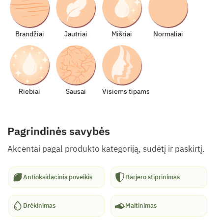
Brandžiai
Jautriai
Mišriai
Normaliai
Riebiai
Sausai
Visiems tipams
Pagrindinės savybės
Akcentai pagal produkto kategoriją, sudėtį ir paskirtį.
Antioksidacinis poveikis
Barjero stiprinimas
Drėkinimas
Maitinimas