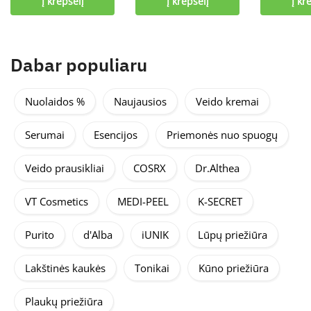
Į krepšelį
Į krepšelį
Į kr
Dabar populiaru
Nuolaidos %
Naujausios
Veido kremai
Serumai
Esencijos
Priemonės nuo spuogų
Veido prausikliai
COSRX
Dr.Althea
VT Cosmetics
MEDI-PEEL
K-SECRET
Purito
d'Alba
iUNIK
Lūpų priežiūra
Lakštinės kaukės
Tonikai
Kūno priežiūra
Plaukų priežiūra