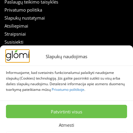
Paslaugų teikimo taisyklės
Privatumo politika
Slapukų nustatymai
Atsiliepimai
Straipsniai
Susisiekti
SEKITE MUS
Slapukų naudojimas
Nuolaidos tiesiai į el. paštą!
Naujienlaiškis
Skirk sekundę prenumeratai ir sužinok apie akcijas anksčiau!
Facebook
Informuojame, kad svetainės funkcionalumui palaikyti naudojame
slapukų (Cookies) technologiją. Jūs galite pasirinkti sutikti su visų arba
El.
Instagram
dalies slapukų naudojimu. Detalesnė informacija apie asmens duomenų
paštas
tvarkymą pateikiama mūsų
Privatumo politikoje
.
*
© 2026 Stella lumina, MB – Glomi.lt
Visos teisės saugomos.
Patvirtinti visus
Atmesti
📌 Nuolaidos
🔥 Naujienos
📝 Patarimai