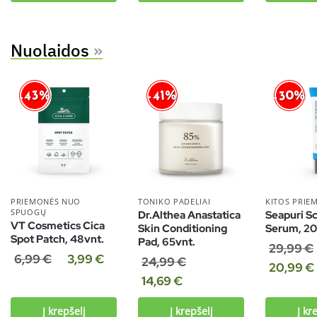
Nuolaidos
»
-30%
-43%
-41%
PRIEMONĖS NUO
TONIKO PADELIAI
KITOS PRIE
SPUOGŲ
Dr.Althea Anastatica
Seapuri Sc
VT Cosmetics Cica
Skin Conditioning
Serum, 2
Spot Patch, 48vnt.
Pad, 65vnt.
29,99
€
6,99
€
3,99
€
24,99
€
20,99
€
14,69
€
Į krepšelį
Į krepšelį
Į kr