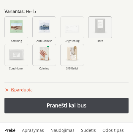
Variantas:
Herb
Soothing
Anti-Blemish
Brightening
Herb
Conditioner
Calming
345 Relief
Išparduota
Prekė
Aprašymas
Naudojimas
Sudėtis
Odos tipas
S