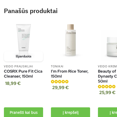
Panašūs produktai
Išparduota
VEIDO PRAUSIKLIAI
TONIKAI
VEIDO KREM
COSRX Pure Fit Cica
I’m From Rice Toner,
Beauty of
Cleanser, 150ml
150ml
Dynasty 
50ml
18,99
€
Įvertinimas:
29,99
€
5.00
iš 5
Įvertinimas:
25,99
€
4.90
iš 5
Pranešti kai bus
Į krepšelį
Į kr