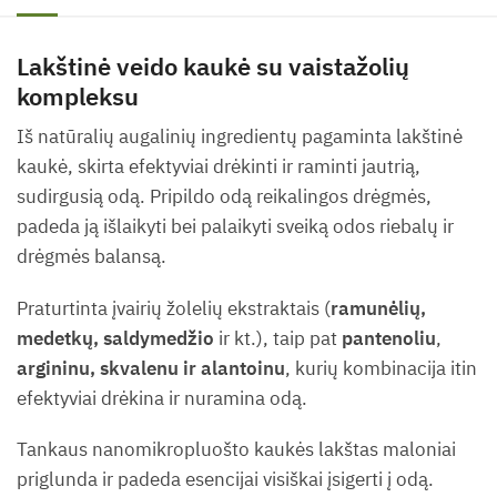
Lakštinė veido kaukė su vaistažolių
kompleksu
Iš natūralių augalinių ingredientų pagaminta lakštinė
kaukė, skirta efektyviai drėkinti ir raminti jautrią,
sudirgusią odą. Pripildo odą reikalingos drėgmės,
padeda ją išlaikyti bei palaikyti sveiką odos riebalų ir
drėgmės balansą.
Praturtinta įvairių žolelių ekstraktais (
ramunėlių,
medetkų, saldymedžio
ir kt.), taip pat
pantenoliu
,
argininu, skvalenu ir alantoinu
, kurių kombinacija itin
efektyviai drėkina ir nuramina odą.
Tankaus nanomikropluošto kaukės lakštas maloniai
priglunda ir padeda esencijai visiškai įsigerti į odą.