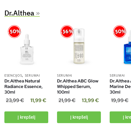
Dr.Althea
»
-50%
-50%
-36%
,
ESENCIJOS
SERUMAI
SERUMAI
SERUMAI
Dr.Althea Natural
Dr.Althea ABC Glow
Dr.Althea
Radiance Essence,
Whipped Serum,
Marine De
30ml
100ml
30ml
23,99
€
11,99
€
21,99
€
13,99
€
19,99
€
Į krepšelį
Į krepšelį
Į kr