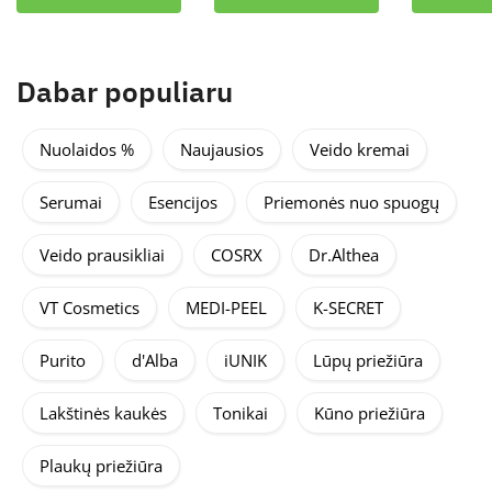
Dabar populiaru
Nuolaidos %
Naujausios
Veido kremai
Serumai
Esencijos
Priemonės nuo spuogų
Veido prausikliai
COSRX
Dr.Althea
VT Cosmetics
MEDI-PEEL
K-SECRET
Purito
d'Alba
iUNIK
Lūpų priežiūra
Lakštinės kaukės
Tonikai
Kūno priežiūra
Plaukų priežiūra