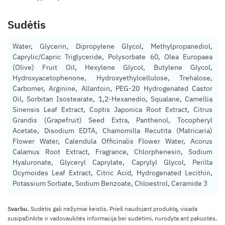
Sudėtis
Water, Glycerin, Dipropylene Glycol, Methylpropanediol,
Caprylic/Capric Triglyceride, Polysorbate 60, Olea Europaea
(Olive) Fruit Oil, Hexylene Glycol, Butylene Glycol,
Hydroxyacetophenone, Hydroxyethylcellulose, Trehalose,
Carbomer, Arginine, Allantoin, PEG-20 Hydrogenated Castor
Oil, Sorbitan Isostearate, 1,2-Hexanedio, Squalane, Camellia
Sinensis Leaf Extract, Coptis Japonica Root Extract, Citrus
Grandis (Grapefruit) Seed Extra, Panthenol, Tocopheryl
Acetate, Disodium EDTA, Chamomilla Recutita (Matricaria)
Flower Water, Calendula Officinalis Flower Water, Acorus
Calamus Root Extract, Fragrance, Chlorphenesin, Sodium
Hyaluronate, Glyceryl Caprylate, Caprylyl Glycol, Perilla
Ocymoides Leaf Extract, Citric Acid, Hydrogenated Lecithin,
Potassium Sorbate, Sodium Benzoate, Chloestrol, Ceramide 3
Svarbu.
Sudėtis gali nežymiai keistis. Prieš naudojant produktą, visada
susipažinkite ir vadovaukitės informacija bei sudėtimi, nurodyta ant pakuotės.