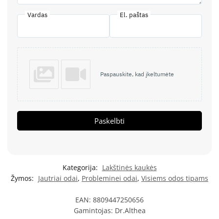
Vardas
El. paštas
Paspauskite, kad įkeltumėte
Paskelbti
Kategorija:
Lakštinės kaukės
Žymos:
Jautriai odai
,
Probleminei odai
,
Visiems odos tipams
EAN:
8809447250656
Gamintojas:
Dr.Althea