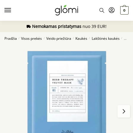
Skip
Skip
to
to
0
navigation
content
Nemokamas pristatymas
nuo 39 EUR!
Pradžia
Visos prekės
Veido priežiūra
Kaukės
Lakštinės kaukės
Dr.Al
/
/
/
/
/