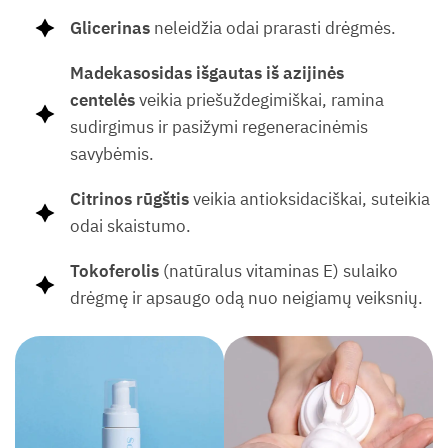
Glicerinas
neleidžia odai prarasti drėgmės.
Madekasosidas išgautas iš azijinės
centelės
veikia priešuždegimiškai, ramina
sudirgimus ir pasižymi regeneracinėmis
savybėmis.
Citrinos rūgštis
veikia antioksidaciškai, suteikia
odai skaistumo.
Tokoferolis
(natūralus vitaminas E) sulaiko
drėgmę ir apsaugo odą nuo neigiamų veiksnių.