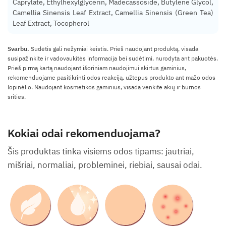
Caprylate, Ethylhexylglycerin, Madecassoside, Butylene Glycol,
Camellia Sinensis Leaf Extract, Camellia Sinensis (Green Tea)
Leaf Extract, Tocopherol
Svarbu.
Sudėtis gali nežymiai keistis. Prieš naudojant produktą, visada
susipažinkite ir vadovaukitės informacija bei sudėtimi, nurodyta ant pakuotės.
Prieš pirmą kartą naudojant išoriniam naudojimui skirtus gaminius,
rekomenduojame pasitikrinti odos reakciją, užtepus produkto ant mažo odos
lopinėlio. Naudojant kosmetikos gaminius, visada venkite akių ir burnos
srities.
Kokiai odai rekomenduojama?
Šis produktas tinka visiems odos tipams: jautriai,
mišriai, normaliai, probleminei, riebiai, sausai odai.