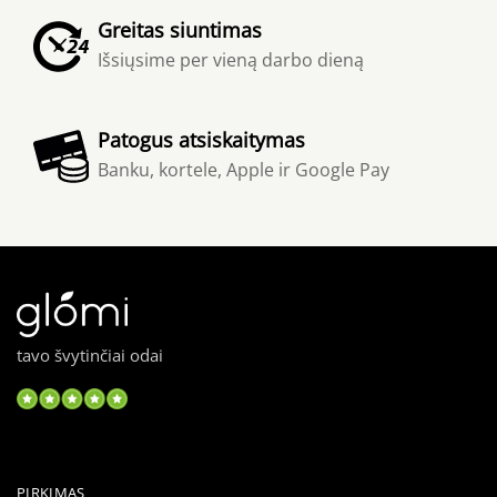
Greitas siuntimas
Išsiųsime per vieną darbo dieną
Patogus atsiskaitymas
Banku, kortele, Apple ir Google Pay
tavo švytinčiai odai
PIRKIMAS