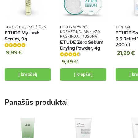
BLAKSTIENŲ PRIEŽIŪRA
DEKORATYVINĖ
TONIKAI
,
KOSMETIKA
MAKIAŽO
ETUDE My Lash
ETUDE So
PAGRINDAI, KUŠONAI
Serum, 9g
5.5 Relief
ETUDE Zero Sebum
200ml
Drying Powder, 4g
Įvertinimas:
9,99
€
21,99
€
4.90
iš 5
Įvertinimas:
9,99
€
4.25
iš 5
Į krepšelį
Į krepšelį
Į kr
Panašūs produktai