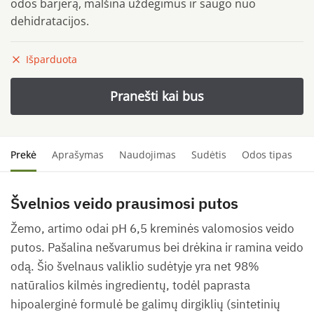
odos barjerą, malšina uždegimus ir saugo nuo
dehidratacijos.
Išparduota
Prekė
Aprašymas
Naudojimas
Sudėtis
Odos tipas
S
Švelnios veido prausimosi putos
Žemo, artimo odai pH 6,5 kreminės valomosios veido
putos. Pašalina nešvarumus bei drėkina ir ramina veido
odą. Šio švelnaus valiklio sudėtyje yra net 98%
natūralios kilmės ingredientų, todėl paprasta
hipoalerginė formulė be galimų dirgiklių (sintetinių