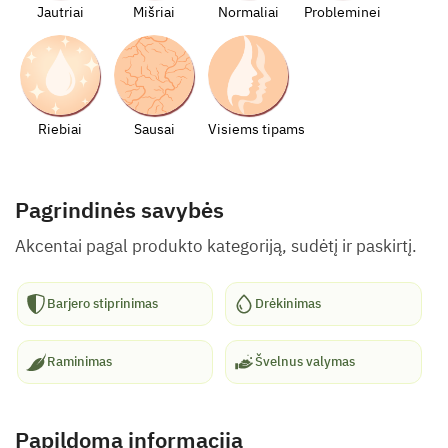
Jautriai
Mišriai
Normaliai
Probleminei
Riebiai
Sausai
Visiems tipams
Pagrindinės savybės
Akcentai pagal produkto kategoriją, sudėtį ir paskirtį.
Barjero stiprinimas
Drėkinimas
Raminimas
Švelnus valymas
Papildoma informacija