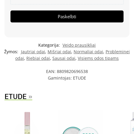
Paskelbti
Kategorija:
Veido prausikliai
Žymos:
Jautriai odai
,
Mišriai odai
,
Normaliai odai
,
Probleminei
odai
,
Riebiai odai
,
Sausai odai
,
Visiems odos tipams
EAN:
8809820696538
Gamintojas:
ETUDE
ETUDE
»