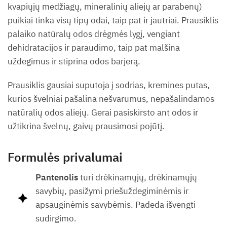
kvapiųjų medžiagų, mineralinių aliejų ar parabenų)
puikiai tinka visų tipų odai, taip pat ir jautriai. Prausiklis
palaiko natūralų odos drėgmės lygį, vengiant
dehidratacijos ir paraudimo, taip pat malšina
uždegimus ir stiprina odos barjerą.
Prausiklis gausiai suputoja į sodrias, kremines putas,
kurios švelniai pašalina nešvarumus, nepašalindamos
natūralių odos aliejų. Gerai pasiskirsto ant odos ir
užtikrina švelnų, gaivų prausimosi pojūtį.
Formulės privalumai
Pantenolis
turi drėkinamųjų, drėkinamųjų
savybių, pasižymi priešuždegiminėmis ir
apsauginėmis savybėmis. Padeda išvengti
sudirgimo.