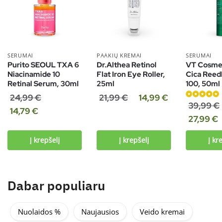
SERUMAI
PAAKIŲ KREMAI
SERUMAI
Purito SEOUL TXA 6
Dr.Althea Retinol
VT Cosmet
Niacinamide 10
Flat Iron Eye Roller,
Cica Reed
Retinal Serum, 30ml
25ml
100, 50ml
24,99
€
21,99
€
14,99
€
Įvertinimas:
39,99
€
14,79
€
5.00
iš 5
27,99
€
Į krepšelį
Į krepšelį
Į kr
Dabar populiaru
Nuolaidos %
Naujausios
Veido kremai