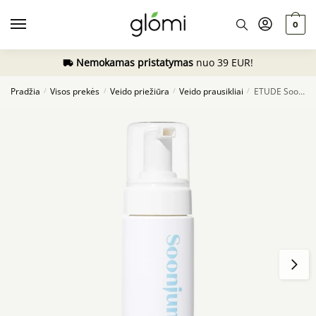
Skip
Skip
to
to
0
navigation
content
Nemokamas pristatymas
nuo 39 EUR!
Pradžia
Visos prekės
Veido priežiūra
Veido prausikliai
ETUDE Soon Jung pH 6,5 Whip Cleanser, 150ml
/
/
/
/