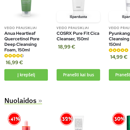
Išparduota
Išpa
VEIDO PRAUSIKLIAI
VEIDO PRAUSIKLIAI
VEIDO PRAUS
Anua Heartleaf
COSRX Pure Fit Cica
Pyunkang
Quercetinol Pore
Cleanser, 150ml
Cleansing
Deep Cleansing
150ml
18,99
€
Foam, 150ml
Įvertinimas:
14,99
€
Įvertinimas:
4.75
iš 5
16,99
€
4.50
iš 5
Į krepšelį
Pranešti kai bus
Pranešt
Nuolaidos
»
-30%
-32%
-41%