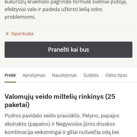
kukurūzų krakmolo pagrindo formulė švelniai putoja,
efektyviai valo ir padeda užkirsti kelią odos
problemoms.
Išparduota
Prekė
Aprašymas
Naudojimas
Sudėtis
Odos tipas
S
Valomųjų veido miltelių rinkinys (25
paketai)
Pudros pavidalo veido prausiklis. Pelyno, papajos
ekstrakto (papaino) ir Negyvosios jūros druskos
kombinacija veiksmingai ir giliai nušveičia odą bei