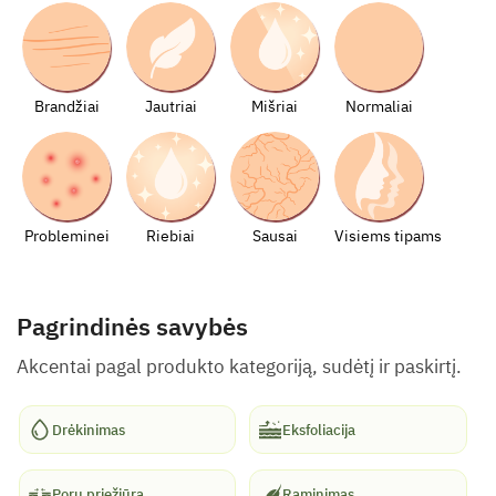
Brandžiai
Jautriai
Mišriai
Normaliai
Probleminei
Riebiai
Sausai
Visiems tipams
Pagrindinės savybės
Akcentai pagal produkto kategoriją, sudėtį ir paskirtį.
Drėkinimas
Eksfoliacija
Porų priežiūra
Raminimas