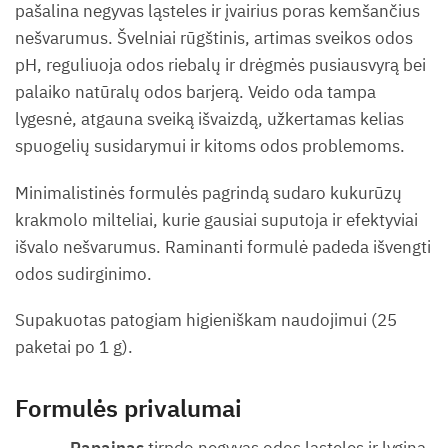
pašalina negyvas ląsteles ir įvairius poras kemšančius
nešvarumus. Švelniai rūgštinis, artimas sveikos odos
pH, reguliuoja odos riebalų ir drėgmės pusiausvyrą bei
palaiko natūralų odos barjerą. Veido oda tampa
lygesnė, atgauna sveiką išvaizdą, užkertamas kelias
spuogelių susidarymui ir kitoms odos problemoms.
Minimalistinės formulės pagrindą sudaro kukurūzų
krakmolo milteliai, kurie gausiai suputoja ir efektyviai
išvalo nešvarumus. Raminanti formulė padeda išvengti
odos sudirginimo.
Supakuotas patogiam higieniškam naudojimui (25
paketai po 1 g).
Formulės privalumai