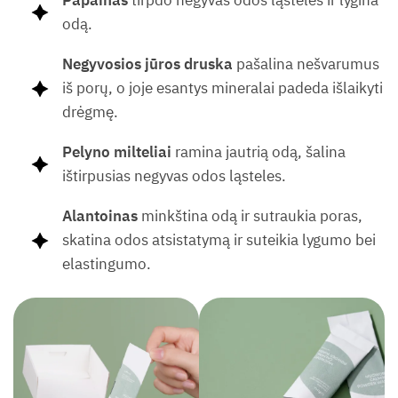
Papainas
tirpdo negyvas odos ląsteles ir lygina
odą.
Negyvosios jūros druska
pašalina nešvarumus
iš porų, o joje esantys mineralai padeda išlaikyti
drėgmę.
Pelyno milteliai
ramina jautrią odą, šalina
ištirpusias negyvas odos ląsteles.
Alantoinas
minkština odą ir sutraukia poras,
skatina odos atsistatymą ir suteikia lygumo bei
elastingumo.