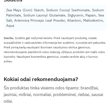
Zea Mays (Corn) Starch, Sodium Cocoyl Isethionate, Sodium
Palmitate, Sodium Lauroyl Glutamate, Diglycerin, Papain, Sea
Salt, Artemisia Princeps Leaf Powder, Allantoin, Maltodextrin,
Aqua
Svarbu.
Sudėtis gali nežymiai keistis. Prieš naudojant produktą, visada
susipažinkite ir vadovaukitės informacija bei sudėtimi, nurodyta ant pakuotės.
Prieš pirmą kartą naudojant išoriniam naudojimui skirtus gaminius,
rekomenduojame pasitikrinti odos reakciją, užtepus produkto ant mažo odos
lopinėlio. Naudojant kosmetikos gaminius, visada venkite akių ir burnos
srities.
Kokiai odai rekomenduojama?
Šis produktas tinka visiems odos tipams: brandžiai,
jautriai, mišriai, normaliai, probleminei, riebiai, sausai
odai.