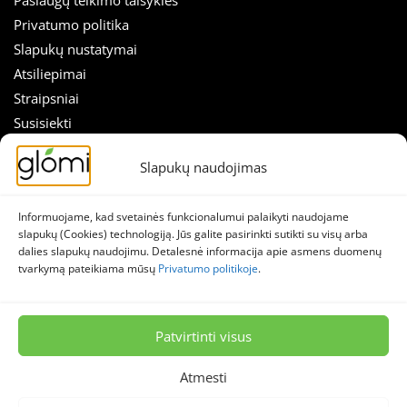
Privatumo politika
Slapukų nustatymai
Atsiliepimai
Straipsniai
Susisiekti
SEKITE MUS
Slapukų naudojimas
Nuolaidos tiesiai į el. paštą!
Naujienlaiškis
Skirk sekundę prenumeratai ir sužinok apie akcijas anksčiau!
Facebook
Informuojame, kad svetainės funkcionalumui palaikyti naudojame
slapukų (Cookies) technologiją. Jūs galite pasirinkti sutikti su visų arba
El.
Instagram
dalies slapukų naudojimu. Detalesnė informacija apie asmens duomenų
paštas
tvarkymą pateikiama mūsų
Privatumo politikoje
.
*
© 2026 Stella lumina, MB – Glomi.lt
Visos teisės saugomos.
Patvirtinti visus
Atmesti
📌 Nuolaidos
🔥 Naujienos
📝 Patarimai