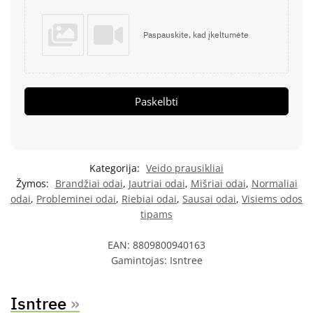
Paspauskite, kad įkeltumėte
Paskelbti
Kategorija:
Veido prausikliai
Žymos:
Brandžiai odai
,
Jautriai odai
,
Mišriai odai
,
Normaliai
odai
,
Probleminei odai
,
Riebiai odai
,
Sausai odai
,
Visiems odos
tipams
EAN:
8809800940163
Gamintojas:
Isntree
Isntree
»