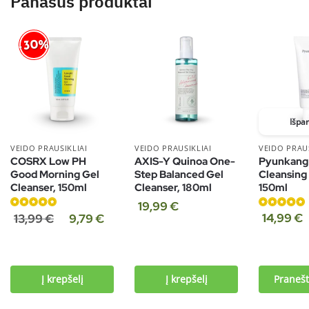
Panašūs produktai
-30%
Išpa
VEIDO PRAUSIKLIAI
VEIDO PRAUSIKLIAI
VEIDO PRAUS
COSRX Low PH
AXIS-Y Quinoa One-
Pyunkang
Good Morning Gel
Step Balanced Gel
Cleansing
Cleanser, 150ml
Cleanser, 180ml
150ml
19,99
€
Įvertinimas:
Įvertinimas:
14,99
€
13,99
€
9,79
€
4.91
iš 5
4.75
iš 5
Į krepšelį
Į krepšelį
Pranešt