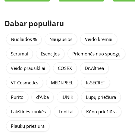
Dabar populiaru
Nuolaidos %
Naujausios
Veido kremai
Serumai
Esencijos
Priemonės nuo spuogų
Veido prausikliai
COSRX
Dr.Althea
VT Cosmetics
MEDI-PEEL
K-SECRET
Purito
d'Alba
iUNIK
Lūpų priežiūra
Lakštinės kaukės
Tonikai
Kūno priežiūra
Plaukų priežiūra