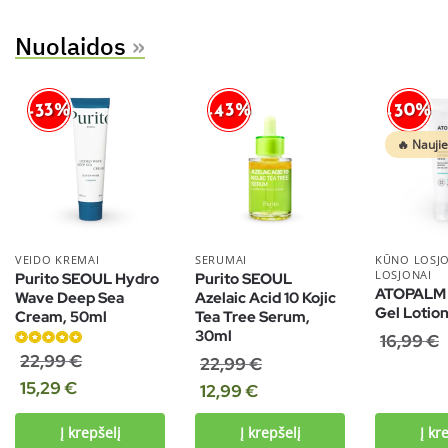
Nuolaidos
»
-30%
-43%
-33%
🔥 Nauji
VEIDO KREMAI
SERUMAI
KŪNO LOSJ
LOSJONAI
Purito SEOUL Hydro
Purito SEOUL
ATOPALM 
Wave Deep Sea
Azelaic Acid 10 Kojic
Gel Lotion
Cream, 50ml
Tea Tree Serum,
30ml
16,99
€
Įvertinimas:
22,99
€
22,99
€
5.00
iš 5
15,29
€
12,99
€
Į krepšelį
Į krepšelį
Į kr