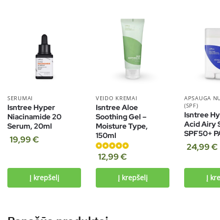
SERUMAI
VEIDO KREMAI
APSAUGA N
(SPF)
Isntree Hyper
Isntree Aloe
Isntree Hy
Niacinamide 20
Soothing Gel –
Acid Airy 
Serum, 20ml
Moisture Type,
SPF50+ P
150ml
19,99
€
24,99
€
Įvertinimas:
12,99
€
5.00
iš 5
Į krepšelį
Į krepšelį
Į kr