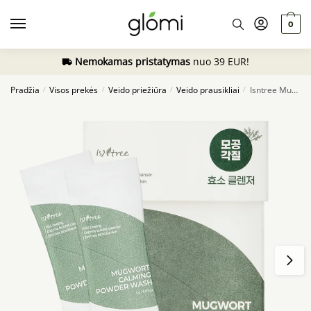
Skip
Skip
to
to
0
navigation
content
Nemokamas pristatymas
nuo 39 EUR!
Pradžia
Visos prekės
Veido priežiūra
Veido prausikliai
Isntree Mugwort Calming Powder Wash, 25vnt.
/
/
/
/