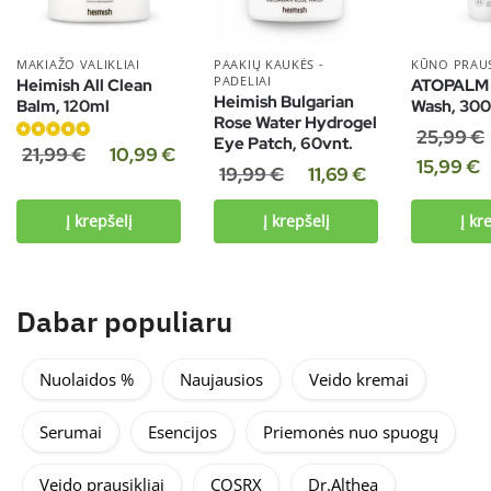
MAKIAŽO VALIKLIAI
PAAKIŲ KAUKĖS -
KŪNO PRAUS
PADELIAI
Heimish All Clean
ATOPALM 
Heimish Bulgarian
Balm, 120ml
Wash, 30
Rose Water Hydrogel
25,99
€
Eye Patch, 60vnt.
Įvertinimas:
21,99
€
10,99
€
15,99
€
5.00
iš 5
19,99
€
11,69
€
Į krepšelį
Į krepšelį
Į kr
Dabar populiaru
Nuolaidos %
Naujausios
Veido kremai
Serumai
Esencijos
Priemonės nuo spuogų
Veido prausikliai
COSRX
Dr.Althea