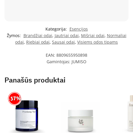
Kategorija:
Esencijos
Žymos:
Brandžiai odai
,
Jautriai odai
,
Mišriai odai
,
Normaliai
odai
,
Riebiai odai
,
Sausai odai
,
Visiems odos tipams
EAN:
8809655950898
Gamintojas:
JUMISO
Panašūs produktai
-37%