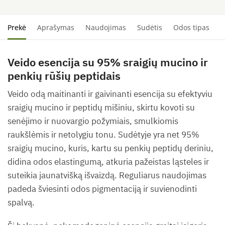
Prekė
Aprašymas
Naudojimas
Sudėtis
Odos tipas
S
Veido esencija su 95% sraigių mucino ir
penkių rūšių peptidais
Veido odą maitinanti ir gaivinanti esencija su efektyviu
sraigių mucino ir peptidų mišiniu, skirtu kovoti su
senėjimo ir nuovargio požymiais, smulkiomis
raukšlėmis ir netolygiu tonu. Sudėtyje yra net 95%
sraigių mucino, kuris, kartu su penkių peptidų deriniu,
didina odos elastingumą, atkuria pažeistas ląsteles ir
suteikia jaunatvišką išvaizdą. Reguliarus naudojimas
padeda šviesinti odos pigmentaciją ir suvienodinti
spalvą.