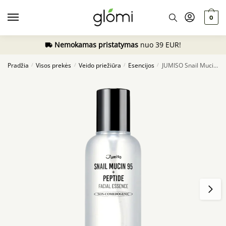
Skip
Skip
to
to
0
navigation
content
Nemokamas pristatymas
nuo 39 EUR!
Pradžia
Visos prekės
Veido priežiūra
Esencijos
JUMISO Snail Mucin 95 + Peptide Facial Essence, 140ml
/
/
/
/