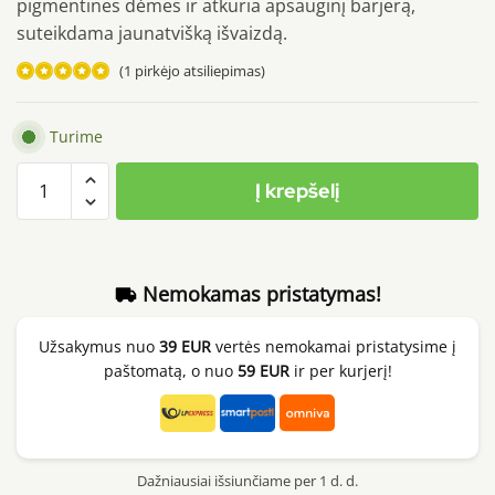
pigmentines dėmes ir atkuria apsauginį barjerą,
suteikdama jaunatvišką išvaizdą.
(
1
pirkėjo atsiliepimas)
Įvertinimas:
5.00
iš 5
Turime
(viso
produkto
įvertinimų:
)
Į krepšelį
kiekis:
JUMISO
Snail
Mucin
Nemokamas pristatymas!
95
+
Užsakymus nuo
39 EUR
vertės nemokamai pristatysime į
Peptide
paštomatą, o nuo
59 EUR
ir per kurjerį!
Facial
Essence,
140ml
Dažniausiai išsiunčiame per 1 d. d.