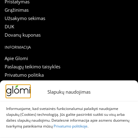
Pristatymas
Grąžinimas
Užsakymo sekimas
DUK
Dovanų kuponas
INFORMACIJA
Apie Glomi
Paslaugų teikimo taisyklės
Privatumo politika
Slapukų nustatymai
Atsiliepimai
Slapukų naudojimas
Nuolaidos tiesiai į el. paštą!
Straipsniai
Skirk sekundę prenumeratai ir sužinok apie akcijas anksčiau!
Susisiekti
Informuojame, kad svetainės funkcionalumui palaikyti naudojame
slapukų (Cookies) technologiją. Jūs galite pasirinkti sutikti su visų arba
El.
dalies slapukų naudojimu. Detalesnė informacija apie asmens duomenų
SEKITE MUS
paštas
tvarkymą pateikiama mūsų
Privatumo politikoje
.
*
Naujienlaiškis