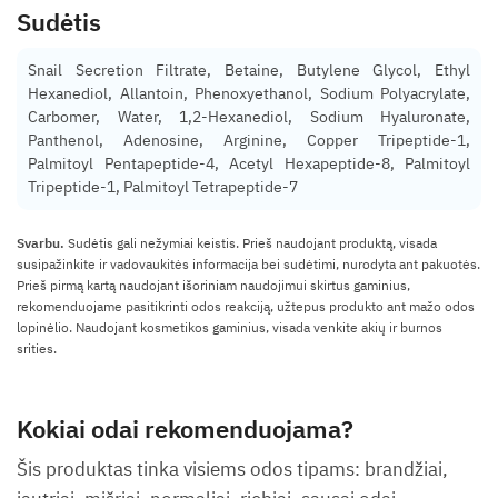
Sudėtis
Snail Secretion Filtrate, Betaine, Butylene Glycol, Ethyl
Hexanediol, Allantoin, Phenoxyethanol, Sodium Polyacrylate,
Carbomer, Water, 1,2-Hexanediol, Sodium Hyaluronate,
Panthenol, Adenosine, Arginine, Copper Tripeptide-1,
Palmitoyl Pentapeptide-4, Acetyl Hexapeptide-8, Palmitoyl
Tripeptide-1, Palmitoyl Tetrapeptide-7
Svarbu.
Sudėtis gali nežymiai keistis. Prieš naudojant produktą, visada
susipažinkite ir vadovaukitės informacija bei sudėtimi, nurodyta ant pakuotės.
Prieš pirmą kartą naudojant išoriniam naudojimui skirtus gaminius,
rekomenduojame pasitikrinti odos reakciją, užtepus produkto ant mažo odos
lopinėlio. Naudojant kosmetikos gaminius, visada venkite akių ir burnos
srities.
Kokiai odai rekomenduojama?
Šis produktas tinka visiems odos tipams: brandžiai,