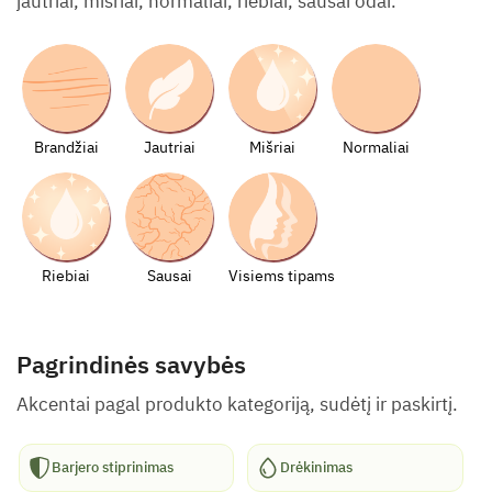
jautriai, mišriai, normaliai, riebiai, sausai odai.
Brandžiai
Jautriai
Mišriai
Normaliai
Riebiai
Sausai
Visiems tipams
Pagrindinės savybės
Akcentai pagal produkto kategoriją, sudėtį ir paskirtį.
Barjero stiprinimas
Drėkinimas