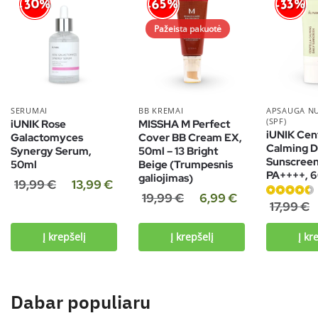
-30%
-65%
-33%
Pažeista pakuotė
SERUMAI
BB KREMAI
APSAUGA N
(SPF)
iUNIK Rose
MISSHA M Perfect
iUNIK Cen
Galactomyces
Cover BB Cream EX,
Calming D
Synergy Serum,
50ml – 13 Bright
Sunscree
50ml
Beige (Trumpesnis
PA++++, 
galiojimas)
19,99
€
13,99
€
19,99
€
6,99
€
Įvertinimas:
17,99
€
4.50
iš 5
Į krepšelį
Į krepšelį
Į kr
Dabar populiaru