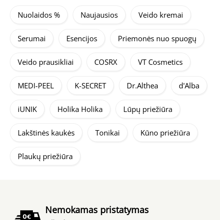
Nuolaidos %
Naujausios
Veido kremai
Serumai
Esencijos
Priemonės nuo spuogų
Veido prausikliai
COSRX
VT Cosmetics
MEDI-PEEL
K-SECRET
Dr.Althea
d'Alba
iUNIK
Holika Holika
Lūpų priežiūra
Lakštinės kaukės
Tonikai
Kūno priežiūra
Plaukų priežiūra
Nemokamas pristatymas