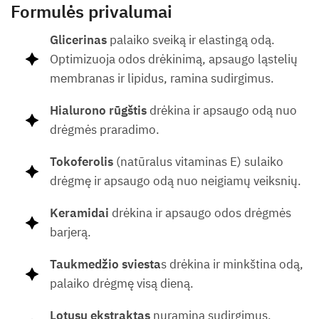
Formulės privalumai
Glicerinas
palaiko sveiką ir elastingą odą.
Optimizuoja odos drėkinimą, apsaugo ląstelių
membranas ir lipidus, ramina sudirgimus.
Hialurono rūgštis
drėkina ir apsaugo odą nuo
drėgmės praradimo.
Tokoferolis
(natūralus vitaminas E) sulaiko
drėgmę ir apsaugo odą nuo neigiamų veiksnių.
Keramidai
drėkina ir apsaugo odos drėgmės
barjerą.
Taukmedžio sviesta
s drėkina ir minkština odą,
palaiko drėgmę visą dieną.
Lotusų ekstraktas
nuramina sudirgimus,