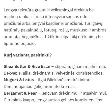
Lengva tekstūra greitai ir veiksmingai drėkina bei
maitina rankas. Tinka intensyviai sausos odos
priežiūrai arba lengvai kasdienei priežiūrai. Turi gaivų
natūralų pakalnučių, lotusų, rožių, muskuso ir ambros
aromatą. Veganiškas. Užtikrina ilgalaikį drėkinimą be
lipnumo pojūčio.
Kurį variantą pasirinkti?
Shea Butter & Rice Bran
– stipriam, giliam maitinimui.
Bekvapis, giliai drėkinantis, velvetinės konsistencijos.
Muguet & Lotus
– ilgai išliekančiam drėkinimui.
Dominuojančio gėlių aromato kremas.
Bergamot & Pear
– lengvam drėkinimui ir atgaivinimui.
Citrusinio kvapo, lengviausios gelinės konsistencijos.