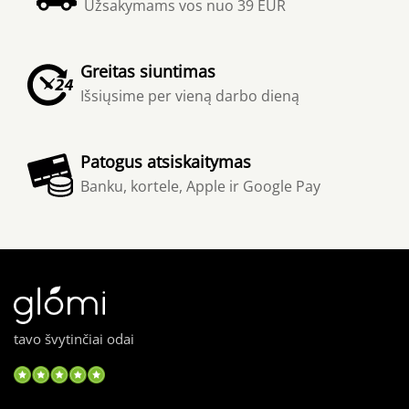
Užsakymams vos nuo 39 EUR
Greitas siuntimas
Išsiųsime per vieną darbo dieną
Patogus atsiskaitymas
Banku, kortele, Apple ir Google Pay
tavo švytinčiai odai