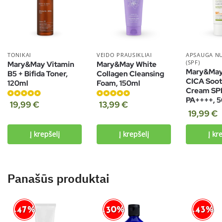
TONIKAI
VEIDO PRAUSIKLIAI
APSAUGA N
(SPF)
Mary&May Vitamin
Mary&May White
Mary&May
B5 + Bifida Toner,
Collagen Cleansing
CICA Soot
120ml
Foam, 150ml
Cream SP
PA++++, 
Įvertinimas:
Įvertinimas:
19,99
€
13,99
€
19,99
€
5.00
iš 5
5.00
iš 5
Į krepšelį
Į krepšelį
Į kr
Panašūs produktai
-30%
-47%
-43%