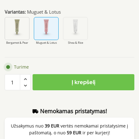
Variantas:
Muguet & Lotus
Bergamot & Pear
Muguet & Lotus
Shea & Rice
Turime
produkto
Į krepšelį
kiekis:
Mary&May Muguet
&
Lotus
Nemokamas pristatymas!
Hand
Cream,
Užsakymus nuo
39 EUR
vertės nemokamai pristatysime į
50ml
paštomatą, o nuo
59 EUR
ir per kurjerį!