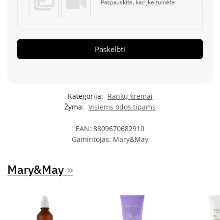
Paspauskite, kad įkeltumėte
Paskelbti
Kategorija:
Rankų kremai
Žyma:
Visiems odos tipams
EAN:
8809670682910
Gamintojas:
Mary&May
Mary&May
»