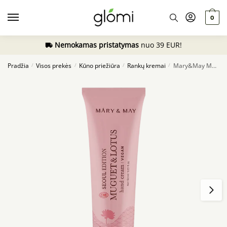
Skip
Skip
to
to
0
navigation
content
Nemokamas pristatymas
nuo 39 EUR!
Pradžia
Visos prekės
Kūno priežiūra
Rankų kremai
Mary&May Muguet & Lotus Hand Cream, 50ml
/
/
/
/