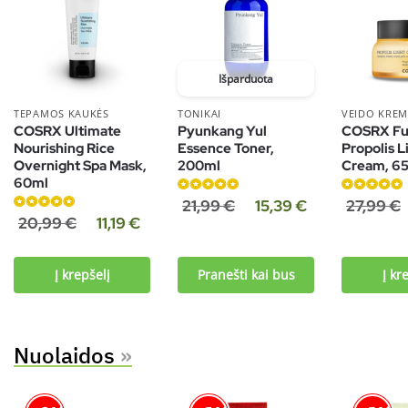
Išparduota
TEPAMOS KAUKĖS
TONIKAI
VEIDO KREM
COSRX Ultimate
Pyunkang Yul
COSRX Ful
Nourishing Rice
Essence Toner,
Propolis L
Overnight Spa Mask,
200ml
Cream, 6
60ml
Įvertinimas:
Įvertinimas:
21,99
€
15,39
€
27,99
€
Įvertinimas:
5.00
iš 5
5.00
iš 5
20,99
€
11,19
€
4.86
iš 5
Į krepšelį
Pranešti kai bus
Į kr
Nuolaidos
»