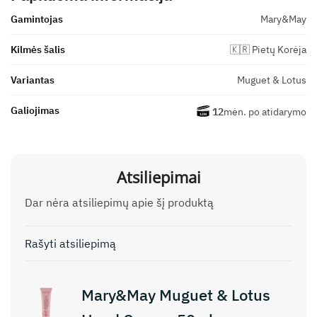
Gamintojas
Mary&May
Kilmės šalis
🇰🇷 Pietų Korėja
Variantas
Muguet & Lotus
Galiojimas
12
mėn. po atidarymo
Atsiliepimai
Dar nėra atsiliepimų apie šį produktą
Rašyti atsiliepimą
Mary&May Muguet & Lotus