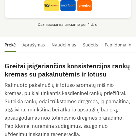
Dažniausiai išsiunčiame per 1 d. d.
Prekė
Aprašymas
Naudojimas
Sudėtis
Papildoma info
Greitai įsigeriančios konsistencijos rankų
kremas su pakalnutėmis ir lotusu
Rafinuoto pakalnučių ir lotuso aromatų mišinio
kremas, puikiai tinkantis kasdieninei rankų priežiūrai.
Suteikia rankų odai trūkstamos drėgmės, ją pamaitina,
atgaivina, minkština bei atkuria apsauginį barjerą,
apsaugodamas nuo tolimesnio drėgmės praradimo.
Papildomai nuramina sudirgimus, saugo nuo
uždegimų ir skatina regeneraciją.