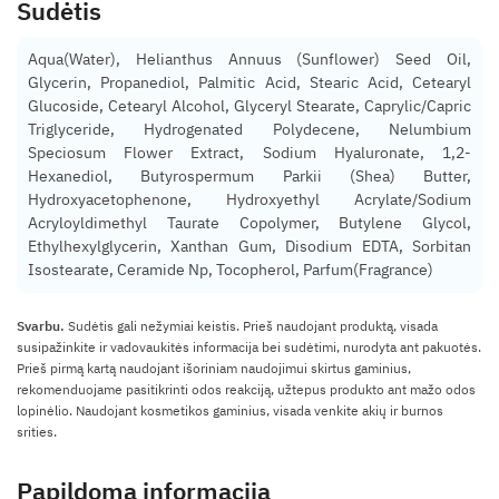
Sudėtis
Aqua(Water), Helianthus Annuus (Sunflower) Seed Oil,
Glycerin, Propanediol, Palmitic Acid, Stearic Acid, Cetearyl
Glucoside, Cetearyl Alcohol, Glyceryl Stearate, Caprylic/Capric
Triglyceride, Hydrogenated Polydecene, Nelumbium
Speciosum Flower Extract, Sodium Hyaluronate, 1,2-
Hexanediol, Butyrospermum Parkii (Shea) Butter,
Hydroxyacetophenone, Hydroxyethyl Acrylate/Sodium
Acryloyldimethyl Taurate Copolymer, Butylene Glycol,
Ethylhexylglycerin, Xanthan Gum, Disodium EDTA, Sorbitan
Isostearate, Ceramide Np, Tocopherol, Parfum(Fragrance)
Svarbu.
Sudėtis gali nežymiai keistis. Prieš naudojant produktą, visada
susipažinkite ir vadovaukitės informacija bei sudėtimi, nurodyta ant pakuotės.
Prieš pirmą kartą naudojant išoriniam naudojimui skirtus gaminius,
rekomenduojame pasitikrinti odos reakciją, užtepus produkto ant mažo odos
lopinėlio. Naudojant kosmetikos gaminius, visada venkite akių ir burnos
srities.
Papildoma informacija