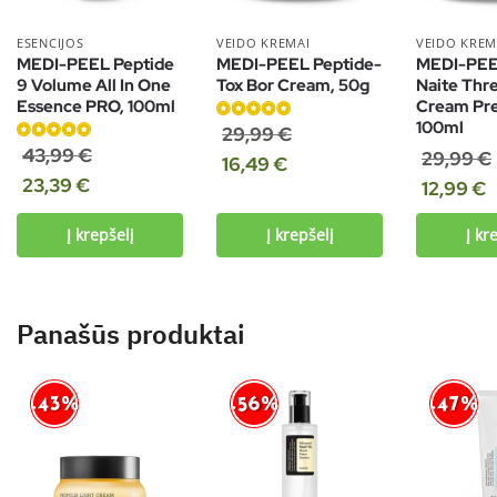
ESENCIJOS
VEIDO KREMAI
VEIDO KREM
MEDI-PEEL Peptide
MEDI-PEEL Peptide-
MEDI-PEE
9 Volume All In One
Tox Bor Cream, 50g
Naite Thr
Essence PRO, 100ml
Cream Pr
100ml
Įvertinimas:
29,99
€
Įvertinimas:
5.00
iš 5
43,99
€
29,99
€
16,49
€
4.94
iš 5
23,39
€
12,99
€
Į krepšelį
Į krepšelį
Į kr
Panašūs produktai
-43%
-56%
-47%