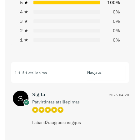
5 ★
100%
4 ★
0%
3 ★
0%
2 ★
0%
1 ★
0%
1-1 iš 1 atsiliepimo
Sigita
2026-04-20
Patvirtintas atsiliepimas
Labai džiaugiuosi isigijus