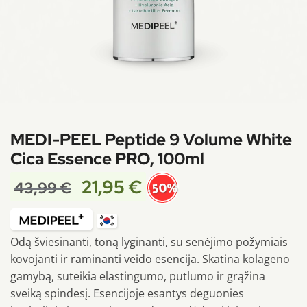
MEDI-PEEL Peptide 9 Volume White
Cica Essence PRO, 100ml
21,95
€
43,99
€
-50%
Odą šviesinanti, toną lyginanti, su senėjimo požymiais
kovojanti ir raminanti veido esencija. Skatina kolageno
gamybą, suteikia elastingumo, putlumo ir grąžina
sveiką spindesį. Esencijoje esantys deguonies