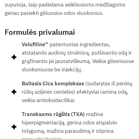
suputoja, taip padėdama veikliosioms medžiagoms
geriau pasiekti giliuosius odos sluoksnius.
Formulės privalumai
Volufiline™
patentuotas ingredientas,
atstatantis audinių struktūrą, putlinantis odą ir
grąžinantis jai jaunatviškumą. Veikia gilesniuose
sluoksniuose be injekcijų.
Baltasis Cica kompleksas
(sudarytas iš penkių
rūšių azijinės centelės) efektyviai ramina odą,
veikia antioksidaciškai.
Traneksamo rūgštis (TXA)
mažina
hiperpigmentaciją, gerina odos atspalvio
tolygumą, mažina paraudimą ir stiprina