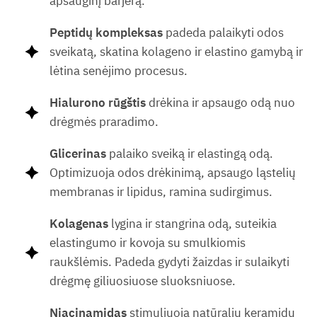
apsauginį barjerą.
Peptidų kompleksas
padeda palaikyti odos
sveikatą, skatina kolageno ir elastino gamybą ir
lėtina senėjimo procesus.
Hialurono rūgštis
drėkina ir apsaugo odą nuo
drėgmės praradimo.
Glicerinas
palaiko sveiką ir elastingą odą.
Optimizuoja odos drėkinimą, apsaugo ląstelių
membranas ir lipidus, ramina sudirgimus.
Kolagenas
lygina ir stangrina odą, suteikia
elastingumo ir kovoja su smulkiomis
raukšlėmis. Padeda gydyti žaizdas ir sulaikyti
drėgmę giliuosiuose sluoksniuose.
Niacinamidas
stimuliuoja natūralių keramidų