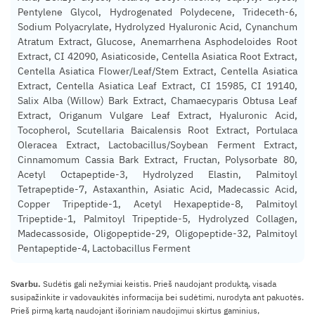
Pentylene Glycol, Hydrogenated Polydecene, Trideceth-6,
Sodium Polyacrylate, Hydrolyzed Hyaluronic Acid, Cynanchum
Atratum Extract, Glucose, Anemarrhena Asphodeloides Root
Extract, CI 42090, Asiaticoside, Centella Asiatica Root Extract,
Centella Asiatica Flower/Leaf/Stem Extract, Centella Asiatica
Extract, Centella Asiatica Leaf Extract, CI 15985, CI 19140,
Salix Alba (Willow) Bark Extract, Chamaecyparis Obtusa Leaf
Extract, Origanum Vulgare Leaf Extract, Hyaluronic Acid,
Tocopherol, Scutellaria Baicalensis Root Extract, Portulaca
Oleracea Extract, Lactobacillus/Soybean Ferment Extract,
Cinnamomum Cassia Bark Extract, Fructan, Polysorbate 80,
Acetyl Octapeptide-3, Hydrolyzed Elastin, Palmitoyl
Tetrapeptide-7, Astaxanthin, Asiatic Acid, Madecassic Acid,
Copper Tripeptide-1, Acetyl Hexapeptide-8, Palmitoyl
Tripeptide-1, Palmitoyl Tripeptide-5, Hydrolyzed Collagen,
Madecassoside, Oligopeptide-29, Oligopeptide-32, Palmitoyl
Pentapeptide-4, Lactobacillus Ferment
Svarbu.
Sudėtis gali nežymiai keistis. Prieš naudojant produktą, visada
susipažinkite ir vadovaukitės informacija bei sudėtimi, nurodyta ant pakuotės.
Prieš pirmą kartą naudojant išoriniam naudojimui skirtus gaminius,