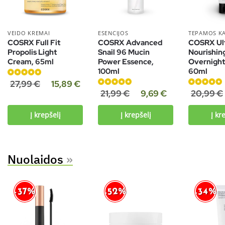
VEIDO KREMAI
ESENCIJOS
TEPAMOS K
COSRX Full Fit
COSRX Advanced
COSRX Ul
Propolis Light
Snail 96 Mucin
Nourishin
Cream, 65ml
Power Essence,
Overnight
100ml
60ml
Įvertinimas:
27,99
€
15,89
€
5.00
iš 5
Įvertinimas:
Įvertinimas:
21,99
€
9,69
€
20,99
€
4.97
iš 5
4.86
iš 5
Į krepšelį
Į krepšelį
Į kr
Nuolaidos
»
-52%
-34%
-37%