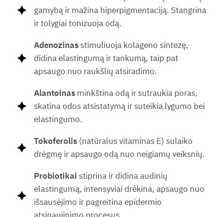
gamybą ir mažina hiperpigmentaciją. Stangrina
ir tolygiai tonizuoja odą.
Adenozinas
stimuliuoja kolageno sintezę,
didina elastingumą ir tankumą, taip pat
apsaugo nuo raukšlių atsiradimo.
Alantoinas
minkština odą ir sutraukia poras,
skatina odos atsistatymą ir suteikia lygumo bei
elastingumo.
Tokoferolis
(natūralus vitaminas E) sulaiko
drėgmę ir apsaugo odą nuo neigiamų veiksnių.
Probiotikai
stiprina ir didina audinių
elastingumą, intensyviai drėkina, apsaugo nuo
išsausėjimo ir pagreitina epidermio
atsinaujinimo procesus.