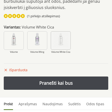
burbuliukai suputoja ant odos, padėdami jai geriau
įsiskverbti į giliuosius sluoksnius.
(
1
pirkėjo atsiliepimas)
Įvertinimas:
Variantas:
Volume White Cica
5.00
iš 5
(viso
įvertinimų:
)
Volume
Volume lifting
Volume White Cica
Išparduota
Prekė
Aprašymas
Naudojimas
Sudėtis
Odos tipas
S