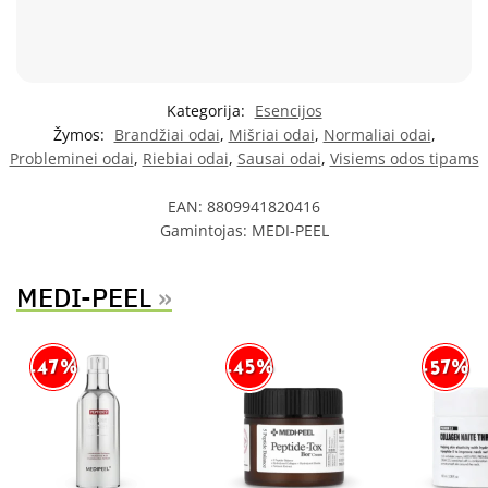
Kategorija:
Esencijos
Žymos:
Brandžiai odai
,
Mišriai odai
,
Normaliai odai
,
Probleminei odai
,
Riebiai odai
,
Sausai odai
,
Visiems odos tipams
EAN:
8809941820416
Gamintojas:
MEDI-PEEL
MEDI-PEEL
»
-47%
-45%
-57%