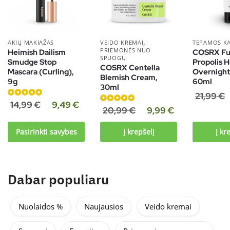
,
AKIŲ MAKIAŽAS
VEIDO KREMAI
TEPAMOS K
PRIEMONĖS NUO
Heimish Dailism
COSRX Ful
SPUOGŲ
Smudge Stop
Propolis 
COSRX Centella
Mascara (Curling),
Overnight
Blemish Cream,
9g
60ml
30ml
21,99
€
Įvertinimas:
14,99
€
9,49
€
Įvertinimas:
20,99
€
9,99
€
4.83
iš 5
5.00
iš 5
Pasirinkti savybes
Į krepšelį
Į kr
Dabar populiaru
Nuolaidos %
Naujausios
Veido kremai