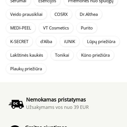
Serumai
Esencijos
Priemonės nuo spuogų
Veido prausikliai
COSRX
Dr.Althea
MEDI-PEEL
VT Cosmetics
Purito
K-SECRET
d'Alba
iUNIK
Lūpų priežiūra
Lakštinės kaukės
Tonikai
Kūno priežiūra
Plaukų priežiūra
Nemokamas pristatymas
Užsakymams vos nuo 39 EUR