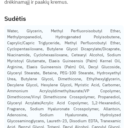
drėkinamąjį ir paakių kremus.
Sudėtis
Water, Glycerin, Methyl Perfluoroisobutyl Ether,
Methylpropanediol, Hydrogenated Polyisobutene,
Caprylic/Capric Triglyceride, Methyl Perfluorobutyl Ether,
Cyclopentasiloxane, Butylene Glycol Dicaprylate/Dicaprate,
Niacinamide, Cyclohexasiloxane, Cetearyl Alcohol, Sodium
Myristoyl Glutamate, Elaeis Guineensis (Palm) Kernel Oil,
Arginine, Elaeis Guineensis (Palm) Oil, Decyl Glucoside,
Glyceryl Stearate, Betaine, PEG-100 Stearate, Hydroxyethyl
Urea, Butylene Glycol, Dimethicone, Ethylhexylglycerin,
Decylene Glycol, Hexylene Glycol, Myristic Acid, Carbomer,
Ammonium Acryloyldimethyltaurate/VP Copolymer,
Dimethicone/Vinyl Dimethicone Crosspolymer, Propanediol,
Glyceryl Acrylate/Acrylic Acid Copolymer, 1,2-Hexanediol,
Fragrance, Sodium Hyaluronate Crosspolymer, Allantoin,
Adenosine, Sodium Hyaluronate, Hydrolyzed
Glycosaminoglycans, Laureth-23, Disodium EDTA, Tranexamic
Acid, Benzyl Glycol, Totarol, Decyl Alcohol, Caprylyl Glycol,