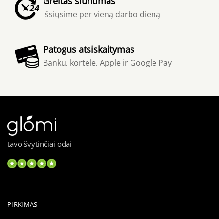
Greitas siuntimas
Išsiųsime per vieną darbo dieną
Patogus atsiskaitymas
Banku, kortele, Apple ir Google Pay
tavo švytinčiai odai
PIRKIMAS