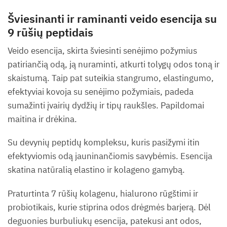
Šviesinanti ir raminanti veido esencija su
9 rūšių peptidais
Veido esencija, skirta šviesinti senėjimo požymius
patiriančią odą, ją nuraminti, atkurti tolygų odos toną ir
skaistumą. Taip pat suteikia stangrumo, elastingumo,
efektyviai kovoja su senėjimo požymiais, padeda
sumažinti įvairių dydžių ir tipų raukšles. Papildomai
maitina ir drėkina.
Su devynių peptidų kompleksu, kuris pasižymi itin
efektyviomis odą jauninančiomis savybėmis. Esencija
skatina natūralią elastino ir kolageno gamybą.
Praturtinta 7 rūšių kolagenu, hialurono rūgštimi ir
probiotikais, kurie stiprina odos drėgmės barjerą. Dėl
deguonies burbuliukų esencija, patekusi ant odos,