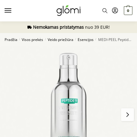
Skip
Skip
to
to
0
navigation
content
Nemokamas pristatymas
nuo 39 EUR!
Pradžia
Visos prekės
Veido priežiūra
Esencijos
MEDI-PEEL Peptide 9 Volume White Cica Essence PRO, 100ml
/
/
/
/