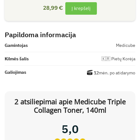
28,99
€
Į krepšelį
Papildoma informacija
Gamintojas
Medicube
Kilmės šalis
🇰🇷 Pietų Korėja
Galiojimas
12
mėn. po atidarymo
2 atsiliepimai apie
Medicube Triple
Collagen Toner, 140ml
5,0