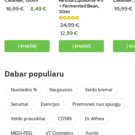
Cleanser, 150ml
Retinal Liposome 4%
Cleanser,
+ Fermented Bean,
16,99
€
8,49
€
19,99
€
30ml
Įvertinimas:
24,99
€
5.00
iš 5
12,99
€
Į krepšelį
Į krepšelį
Į kr
Dabar populiaru
Nuolaidos %
Naujausios
Veido kremai
Serumai
Esencijos
Priemonės nuo spuogų
Veido prausikliai
COSRX
Dr.Althea
MEDI-PEEL
VT Cosmetics
Purito