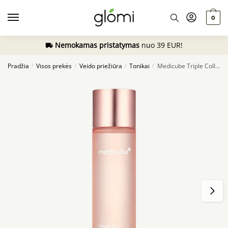
Skip
Skip
to
to
0
navigation
content
Nemokamas pristatymas
nuo 39 EUR!
Pradžia
Visos prekės
Veido priežiūra
Tonikai
Medicube Triple Collagen Toner, 140ml
/
/
/
/