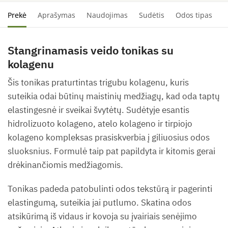
Prekė
Aprašymas
Naudojimas
Sudėtis
Odos tipas
S
Stangrinamasis veido tonikas su
kolagenu
Šis tonikas praturtintas trigubu kolagenu, kuris
suteikia odai būtinų maistinių medžiagų, kad oda taptų
elastingesnė ir sveikai švytėtų. Sudėtyje esantis
hidrolizuoto kolageno, atelo kolageno ir tirpiojo
kolageno kompleksas prasiskverbia į giliuosius odos
sluoksnius. Formulė taip pat papildyta ir kitomis gerai
drėkinančiomis medžiagomis.
Tonikas padeda patobulinti odos tekstūrą ir pagerinti
elastingumą, suteikia jai putlumo. Skatina odos
atsikūrimą iš vidaus ir kovoja su įvairiais senėjimo