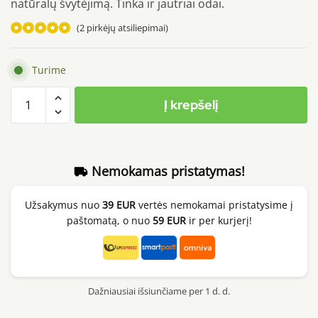
natūralų švytėjimą. Tinka ir jautriai odai.
(
2
pirkėjų atsiliepimai)
Įvertinimas:
5.00
iš 5
Turime
(viso
produkto
įvertinimų:
)
Į krepšelį
kiekis:
Medicube
Triple
Collagen
Nemokamas pristatymas!
Toner,
140ml
Užsakymus nuo
39 EUR
vertės nemokamai pristatysime į
paštomatą, o nuo
59 EUR
ir per kurjerį!
Dažniausiai išsiunčiame per 1 d. d.