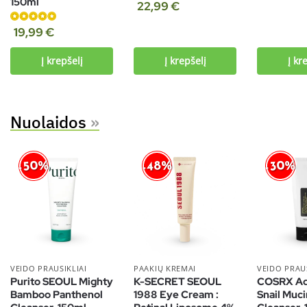
150ml
Įvertinimas:
5.00
iš 5
22,99
€
5.00
iš 5
Įvertinimas:
19,99
€
5.00
iš 5
Į krepšelį
Į krepšelį
Į kr
Nuolaidos
»
-50%
-30%
-48%
VEIDO PRAUSIKLIAI
PAAKIŲ KREMAI
VEIDO PRAUS
Purito SEOUL Mighty
K-SECRET SEOUL
COSRX A
Bamboo Panthenol
1988 Eye Cream :
Snail Muci