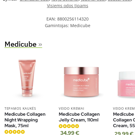
Visiems odos tipams
EAN:
8800256114320
Gamintojas:
Medicube
Medicube
»
TEPAMOS KAUKĖS
VEIDO KREMAI
VEIDO KREM
Medicube Collagen
Medicube Collagen
Medicube
Night Wrapping
Jelly Cream, 110ml
Collagen 
Mask, 75ml
Cream, 5
Įvertinimas:
34,99
€
29,99
€