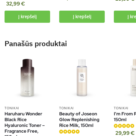
Įvertinimas:
4.80
iš 5
32,99
€
4.89
iš 5
Į krepšelį
Į krepšelį
Į kr
Panašūs produktai
TONIKAI
TONIKAI
TONIKAI
Haruharu Wonder
Beauty of Joseon
I’m From R
Black Rice
Glow Replenishing
150ml
Hyaluronic Toner –
Rice Milk, 150ml
Fragrance Free,
Įvertinimas:
29,99
€