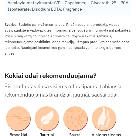
Acryloyldimethyltaurate/VP Copolymer, Glycereth-25 PCA
Isostearate, Disodium EDTA, Fragrance
Svarbu.
Sudėtis gali nežymiai keistis. Prieš naudojant produktą, visada
susipažinkite ir vadovaukitės informacija bei sudėtimi, nurodyta ant pakuotės.
Prieš pirmą kartą naudojant išoriniam naudojimui skirtus gaminius,
rekomenduojame pasitikrinti odos reakciją, užtepus produkto ant mažo odos
lopinėlio. Naudojant kosmetikos gaminius, visada venkite akių ir burnos
srities.
Kokiai odai rekomenduojama?
Šis produktas tinka visiems odos tipams. Labiausiai
rekomenduojamas brandžiai, jautriai, sausai odai.
Brandžiai
Jautriai
Sausai
Visiems tipams