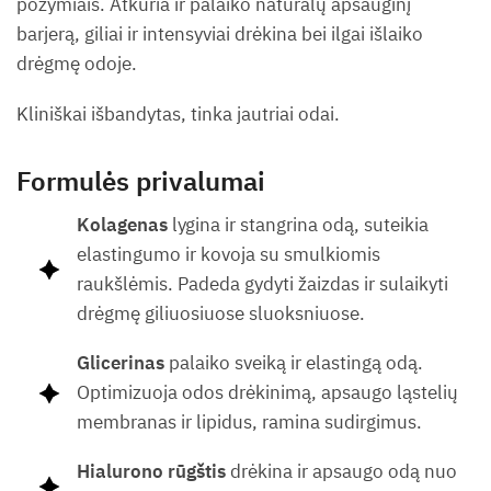
požymiais. Atkuria ir palaiko natūralų apsauginį
barjerą, giliai ir intensyviai drėkina bei ilgai išlaiko
drėgmę odoje.
Kliniškai išbandytas, tinka jautriai odai.
Formulės privalumai
Kolagenas
lygina ir stangrina odą, suteikia
elastingumo ir kovoja su smulkiomis
raukšlėmis. Padeda gydyti žaizdas ir sulaikyti
drėgmę giliuosiuose sluoksniuose.
Glicerinas
palaiko sveiką ir elastingą odą.
Optimizuoja odos drėkinimą, apsaugo ląstelių
membranas ir lipidus, ramina sudirgimus.
Hialurono rūgštis
drėkina ir apsaugo odą nuo