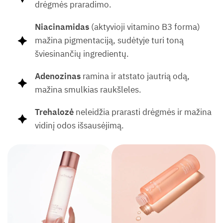
drėgmės praradimo.
Niacinamidas
(aktyvioji vitamino B3 forma)
mažina pigmentaciją, sudėtyje turi toną
šviesinančių ingredientų.
Adenozinas
ramina ir atstato jautrią odą,
mažina smulkias raukšleles.
Trehalozė
neleidžia prarasti drėgmės ir mažina
vidinį odos išsausėjimą.