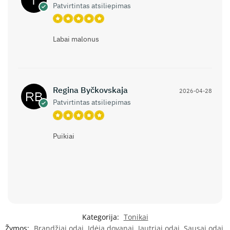
Patvirtintas atsiliepimas
Labai malonus
Regina Byčkovskaja
2026-04-28
Patvirtintas atsiliepimas
Puikiai
Kategorija:
Tonikai
Žymos:
Brandžiai odai
,
Idėja dovanai
,
Jautriai odai
,
Sausai odai
,