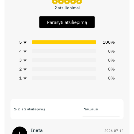
2 atsiliepimai
Parašyti atsiliepimą
5 ★
100%
4 ★
0%
3 ★
0%
2 ★
0%
1 ★
0%
1-2 iš 2 atsiliepimų
Ineta
2026-07-14