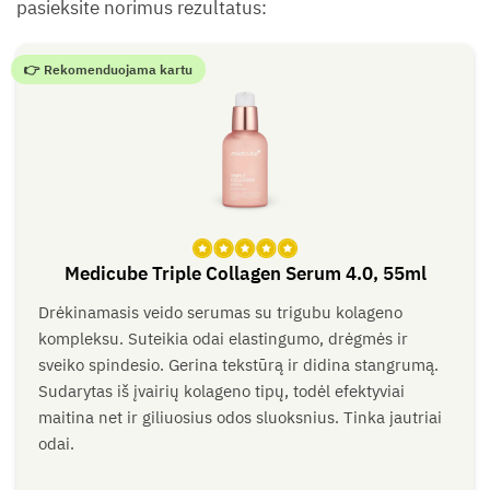
pasieksite norimus rezultatus:
👉 Rekomenduojama kartu
Medicube Triple Collagen Serum 4.0, 55ml
Įvertinimas:
Drėkinamasis veido serumas su trigubu kolageno
5
iš 5
kompleksu. Suteikia odai elastingumo, drėgmės ir
sveiko spindesio. Gerina tekstūrą ir didina stangrumą.
Sudarytas iš įvairių kolageno tipų, todėl efektyviai
maitina net ir giliuosius odos sluoksnius. Tinka jautriai
odai.