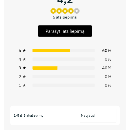
5 atsiliepimai
Parašyti atsiliepimą
5 ★
60%
4 ★
0%
3 ★
40%
2 ★
0%
1 ★
0%
1-5 iš 5 atsiliepimų