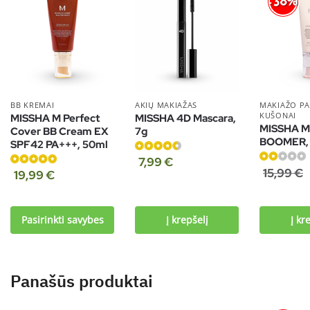
-38%
BB KREMAI
AKIŲ MAKIAŽAS
MAKIAŽO PA
KUŠONAI
MISSHA M Perfect
MISSHA 4D Mascara,
MISSHA M 
Cover BB Cream EX
7g
BOOMER, 
SPF42 PA+++, 50ml
Įvertinimas:
7,99
€
Įvertinimas:
15,99
€
Įvertinimas:
4.63
iš 5
19,99
€
2.00
iš 5
4.97
iš 5
Pasirinkti savybes
Į krepšelį
Į kr
Panašūs produktai