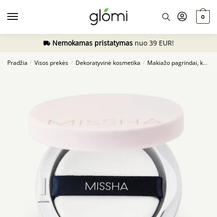
Skip
Skip
to
to
0
navigation
content
Nemokamas pristatymas
nuo 39 EUR!
Pradžia
Visos prekės
Dekoratyvinė kosmetika
Makiažo pagrindai, kušonai
/
/
/