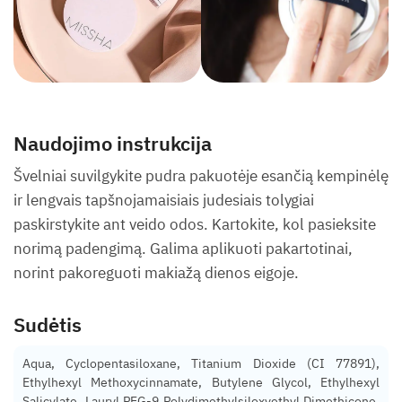
Naudojimo instrukcija
Švelniai suvilgykite pudra pakuotėje esančią kempinėlę
ir lengvais tapšnojamaisiais judesiais tolygiai
paskirstykite ant veido odos. Kartokite, kol pasieksite
norimą padengimą. Galima aplikuoti pakartotinai,
norint pakoreguoti makiažą dienos eigoje.
Sudėtis
Aqua, Cyclopentasiloxane, Titanium Dioxide (CI 77891),
Ethylhexyl Methoxycinnamate, Butylene Glycol, Ethylhexyl
Salicylate, Lauryl PEG-9 Polydimethylsiloxyethyl Dimethicone,