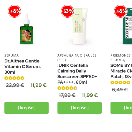
-48%
-48%
-33%
SERUMAI
APSAUGA NUO SAULĖS
PRIEMONĖS
(SPF)
SPUOGŲ
Dr.Althea Gentle
iUNIK Centella
SOME BY 
Vitamin C Serum,
Calming Daily
Miracle Cl
30ml
Sunscreen SPF50+
Patch, 18v
PA++++, 60ml
Įvertinimas:
22,99
€
11,99
€
Įvertinimas:
6,49
€
5.00
iš 5
Įvertinimas:
4.80
iš 5
17,99
€
11,99
€
4.50
iš 5
Į krepšelį
Į krepšelį
Į kr