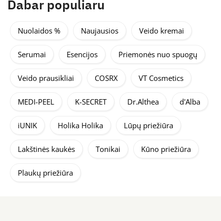
Dabar populiaru
Nuolaidos %
Naujausios
Veido kremai
Serumai
Esencijos
Priemonės nuo spuogų
Veido prausikliai
COSRX
VT Cosmetics
MEDI-PEEL
K-SECRET
Dr.Althea
d'Alba
iUNIK
Holika Holika
Lūpų priežiūra
Lakštinės kaukės
Tonikai
Kūno priežiūra
Plaukų priežiūra