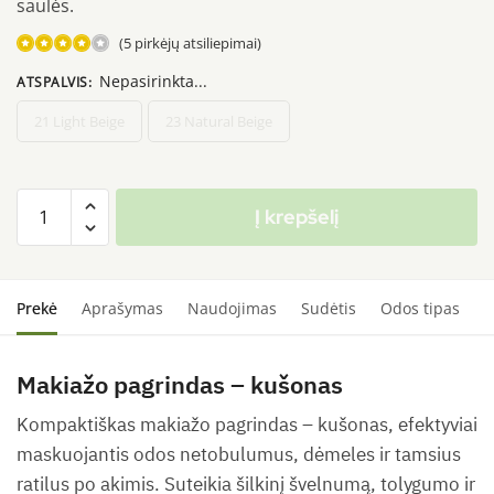
saulės.
(
5
pirkėjų atsiliepimai)
Įvertinimas:
Nepasirinkta...
ATSPALVIS
:
4.20
iš 5
21 Light Beige
23 Natural Beige
(viso
įvertinimų:
)
produkto
Į krepšelį
kiekis:
MISSHA
Magic
Cushion
Prekė
Aprašymas
Naudojimas
Sudėtis
Odos tipas
S
Cover
Lasting
Makiažo pagrindas – kušonas
SPF50+
PA+++,
Kompaktiškas makiažo pagrindas – kušonas, efektyviai
15g
maskuojantis odos netobulumus, dėmeles ir tamsius
ratilus po akimis. Suteikia šilkinį švelnumą, tolygumo ir