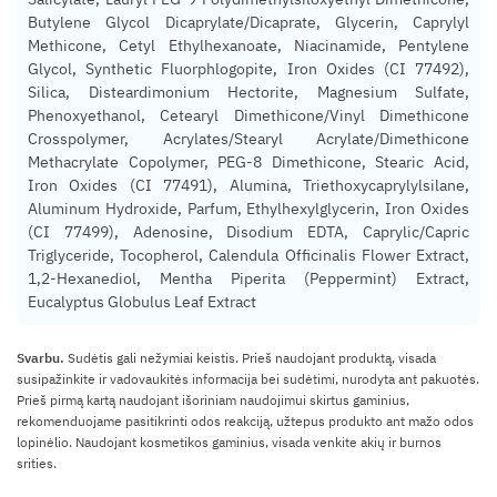
Butylene Glycol Dicaprylate/Dicaprate, Glycerin, Caprylyl
Methicone, Cetyl Ethylhexanoate, Niacinamide, Pentylene
Glycol, Synthetic Fluorphlogopite, Iron Oxides (CI 77492),
Silica, Disteardimonium Hectorite, Magnesium Sulfate,
Phenoxyethanol, Cetearyl Dimethicone/Vinyl Dimethicone
Crosspolymer, Acrylates/Stearyl Acrylate/Dimethicone
Methacrylate Copolymer, PEG-8 Dimethicone, Stearic Acid,
Iron Oxides (CI 77491), Alumina, Triethoxycaprylylsilane,
Aluminum Hydroxide, Parfum, Ethylhexylglycerin, Iron Oxides
(CI 77499), Adenosine, Disodium EDTA, Caprylic/Capric
Triglyceride, Tocopherol, Calendula Officinalis Flower Extract,
1,2-Hexanediol, Mentha Piperita (Peppermint) Extract,
Eucalyptus Globulus Leaf Extract
Svarbu.
Sudėtis gali nežymiai keistis. Prieš naudojant produktą, visada
susipažinkite ir vadovaukitės informacija bei sudėtimi, nurodyta ant pakuotės.
Prieš pirmą kartą naudojant išoriniam naudojimui skirtus gaminius,
rekomenduojame pasitikrinti odos reakciją, užtepus produkto ant mažo odos
lopinėlio. Naudojant kosmetikos gaminius, visada venkite akių ir burnos
srities.