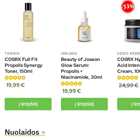
-53%
TONIKAI
SERUMAI
VEIDO KREM
COSRX Full Fit
Beauty of Joseon
COSRX Hy
Propolis Synergy
Glow Serum:
Acid Inten
Toner, 150ml
Propolis +
Cream, 1
Niacinamide, 30ml
Įvertinimas:
Įvertinimas:
19,99
€
24,99
€
4.50
iš 5
Įvertinimas:
5.00
iš 5
19,99
€
5.00
iš 5
Į krepšelį
Į krepšelį
Į kr
Nuolaidos
»