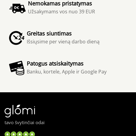
Nemokamas pristatymas
Užsakymams vos nuo 39 EUR
Greitas siuntimas
Išsiųsime per vieną darbo dieną
Patogus atsiskaitymas
Banku, kortele, Apple ir Google Pay
tavo švytinčiai odai