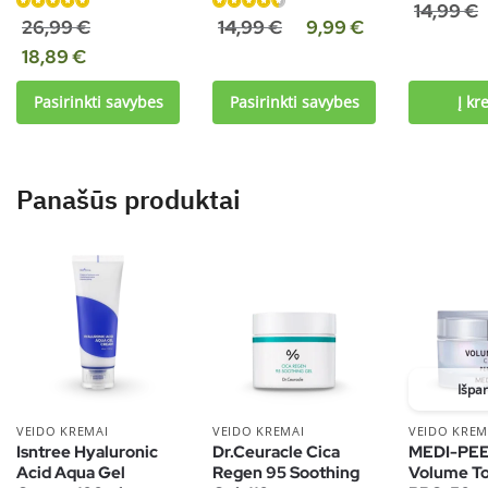
Įvertinimas:
14,99
€
Įvertinimas:
Įvertinimas:
26,99
€
14,99
€
9,99
€
5.00
iš 5
5.00
iš 5
4.60
iš 5
18,89
€
Pasirinkti savybes
Pasirinkti savybes
Į kr
Panašūs produktai
Išpa
VEIDO KREMAI
VEIDO KREMAI
VEIDO KREM
Isntree Hyaluronic
Dr.Ceuracle Cica
MEDI-PEE
Acid Aqua Gel
Regen 95 Soothing
Volume T