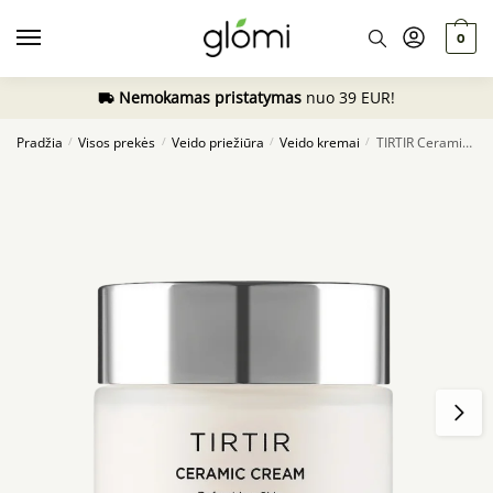
Skip
Skip
to
to
0
navigation
content
Nemokamas pristatymas
nuo 39 EUR!
Pradžia
Visos prekės
Veido priežiūra
Veido kremai
TIRTIR Ceramic Cream, 50ml
/
/
/
/