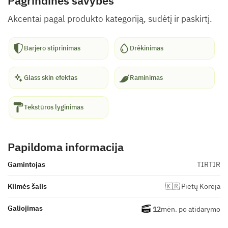
Pagrindinės savybės
Akcentai pagal produkto kategoriją, sudėtį ir paskirtį.
Barjero stiprinimas
Drėkinimas
Glass skin efektas
Raminimas
Tekstūros lyginimas
Papildoma informacija
Gamintojas
TIRTIR
Kilmės šalis
🇰🇷 Pietų Korėja
Galiojimas
12
mėn. po atidarymo