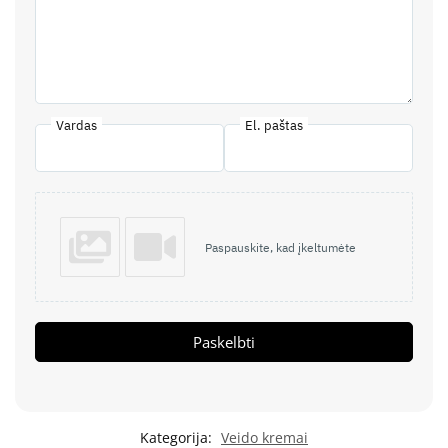
Vardas
El. paštas
Paspauskite, kad įkeltumėte
Paskelbti
Kategorija:
Veido kremai