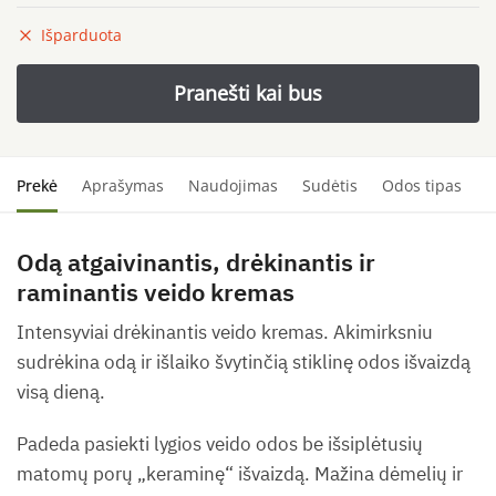
Išparduota
Prekė
Aprašymas
Naudojimas
Sudėtis
Odos tipas
S
Odą atgaivinantis, drėkinantis ir
raminantis veido kremas
Intensyviai drėkinantis veido kremas. Akimirksniu
sudrėkina odą ir išlaiko švytinčią stiklinę odos išvaizdą
visą dieną.
Padeda pasiekti lygios veido odos be išsiplėtusių
matomų porų „keraminę“ išvaizdą. Mažina dėmelių ir