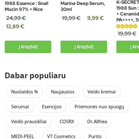
K-SECRE
1988 Essence : Snail
Marine Deep Serum,
1988 Sun :
Mucin 97% + Rice
30ml
+ Cerami
24,99
€
19,99
€
9,99
€
PA++++, 
12,89
€
Įvertinimas:
19,99
€
5.00
iš 5
Į krepšelį
Į krepšelį
Į kr
Dabar populiaru
Nuolaidos %
Naujausios
Veido kremai
Serumai
Esencijos
Priemonės nuo spuogų
Veido prausikliai
COSRX
Dr.Althea
MEDI-PEEL
VT Cosmetics
Purito