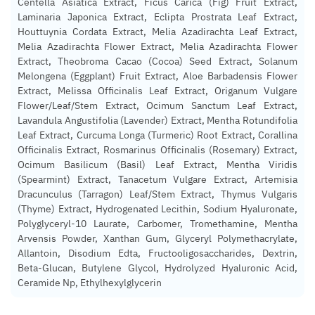
Centella Asiatica Extract, Ficus Carica (Fig) Fruit Extract,
Laminaria Japonica Extract, Eclipta Prostrata Leaf Extract,
Houttuynia Cordata Extract, Melia Azadirachta Leaf Extract,
Melia Azadirachta Flower Extract, Melia Azadirachta Flower
Extract, Theobroma Cacao (Cocoa) Seed Extract, Solanum
Melongena (Eggplant) Fruit Extract, Aloe Barbadensis Flower
Extract, Melissa Officinalis Leaf Extract, Origanum Vulgare
Flower/Leaf/Stem Extract, Ocimum Sanctum Leaf Extract,
Lavandula Angustifolia (Lavender) Extract, Mentha Rotundifolia
Leaf Extract, Curcuma Longa (Turmeric) Root Extract, Corallina
Officinalis Extract, Rosmarinus Officinalis (Rosemary) Extract,
Ocimum Basilicum (Basil) Leaf Extract, Mentha Viridis
(Spearmint) Extract, Tanacetum Vulgare Extract, Artemisia
Dracunculus (Tarragon) Leaf/Stem Extract, Thymus Vulgaris
(Thyme) Extract, Hydrogenated Lecithin, Sodium Hyaluronate,
Polyglyceryl-10 Laurate, Carbomer, Tromethamine, Mentha
Arvensis Powder, Xanthan Gum, Glyceryl Polymethacrylate,
Allantoin, Disodium Edta, Fructooligosaccharides, Dextrin,
Beta-Glucan, Butylene Glycol, Hydrolyzed Hyaluronic Acid,
Ceramide Np, Ethylhexylglycerin