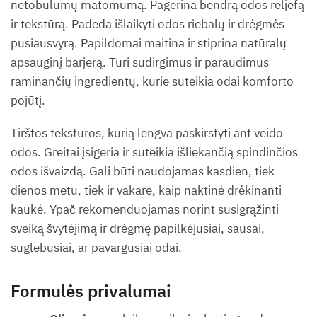
netobulumų matomumą. Pagerina bendrą odos reljefą
ir tekstūrą. Padeda išlaikyti odos riebalų ir drėgmės
pusiausvyrą. Papildomai maitina ir stiprina natūralų
apsauginį barjerą. Turi sudirgimus ir paraudimus
raminančių ingredientų, kurie suteikia odai komforto
pojūtį.
Tirštos tekstūros, kurią lengva paskirstyti ant veido
odos. Greitai įsigeria ir suteikia išliekančią spindinčios
odos išvaizdą. Gali būti naudojamas kasdien, tiek
dienos metu, tiek ir vakare, kaip naktinė drėkinanti
kaukė. Ypač rekomenduojamas norint susigrąžinti
sveiką švytėjimą ir drėgmę papilkėjusiai, sausai,
suglebusiai, ar pavargusiai odai.
Formulės privalumai