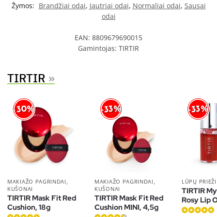
Žymos:
Brandžiai odai
,
Jautriai odai
,
Normaliai odai
,
Sausai
odai
EAN:
8809679690015
Gamintojas:
TIRTIR
TIRTIR
»
-30%
-33%
-33%
MAKIAŽO PAGRINDAI,
MAKIAŽO PAGRINDAI,
LŪPŲ PRIEŽ
KUŠONAI
KUŠONAI
TIRTIR My
TIRTIR Mask Fit Red
TIRTIR Mask Fit Red
Rosy Lip O
Cushion, 18g
Cushion MINI, 4,5g