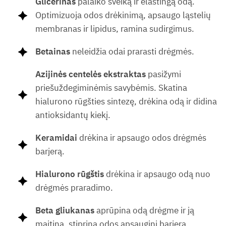
Glicerinas
palaiko sveiką ir elastingą odą.
Optimizuoja odos drėkinimą, apsaugo ląstelių
membranas ir lipidus, ramina sudirgimus.
Betainas
neleidžia odai prarasti drėgmės.
Azijinės centelės ekstraktas
pasižymi
priešuždegiminėmis savybėmis. Skatina
hialurono rūgšties sintezę, drėkina odą ir didina
antioksidantų kiekį.
Keramidai
drėkina ir apsaugo odos drėgmės
barjerą.
Hialurono rūgštis
drėkina ir apsaugo odą nuo
drėgmės praradimo.
Beta gliukanas
aprūpina odą drėgme ir ją
maitina, stiprina odos apsauginį barjerą.