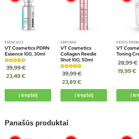
ESENCIJOS
SERUMAI
VEIDO KREM
VT Cosmetics PDRN
VT Cosmetics
VT Cosmet
Essence 100, 30ml
Collagen Reedle
Toning Cr
Shot 100, 50ml
28,99
€
Įvertinimas:
39,99
€
19,99
€
4.50
iš 5
Įvertinimas:
39,99
€
23,49
€
5.00
iš 5
23,89
€
Į krepšelį
Į krepšelį
Į kr
Panašūs produktai