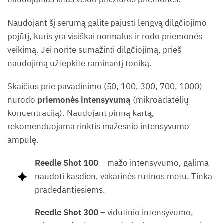
Naudojant šį serumą galite pajusti lengvą dilgčiojimo
pojūtį, kuris yra visiškai normalus ir rodo priemonės
veikimą. Jei norite sumažinti dilgčiojimą, prieš
naudojimą užtepkite raminantį toniką.
Skaičius prie pavadinimo (50, 100, 300, 700, 1000)
nurodo
priemonės intensyvumą
(mikroadatėlių
koncentraciją). Naudojant pirmą kartą,
rekomenduojama rinktis mažesnio intensyvumo
ampulę.
Reedle Shot 100
– mažo intensyvumo, galima
naudoti kasdien, vakarinės rutinos metu. Tinka
pradedantiesiems.
Reedle Shot 300
– vidutinio intensyvumo,