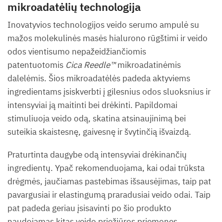
mikroadatėlių technologija
Inovatyvios technologijos veido serumo ampulė su
mažos molekulinės masės hialurono rūgštimi ir veido
odos vientisumo nepažeidžiančiomis
patentuotomis
Cica Reedle™
mikroadatinėmis
dalelėmis. Šios mikroadatėlės padeda aktyviems
ingredientams įsiskverbti į gilesnius odos sluoksnius ir
intensyviai ją maitinti bei drėkinti. Papildomai
stimuliuoja veido odą, skatina atsinaujinimą bei
suteikia skaistesnę, gaivesnę ir švytinčią išvaizdą.
Praturtinta daugybe odą intensyviai drėkinančių
ingredientų. Ypač rekomenduojama, kai odai trūksta
drėgmės, jaučiamas pastebimas išsausėjimas, taip pat
pavargusiai ir elastingumą praradusiai veido odai. Taip
pat padeda geriau įsisavinti po šio produkto
naudojamas kitas veido priežiūros priemones.