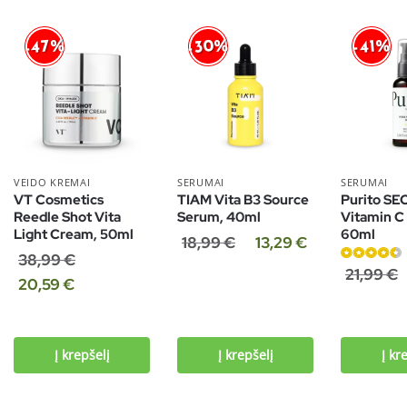
-30%
-47%
-41%
VEIDO KREMAI
SERUMAI
SERUMAI
VT Cosmetics
TIAM Vita B3 Source
Purito SE
Reedle Shot Vita
Serum, 40ml
Vitamin C
Light Cream, 50ml
60ml
18,99
€
13,29
€
38,99
€
Įvertinimas:
21,99
€
20,59
€
4.67
iš 5
Į krepšelį
Į krepšelį
Į kr