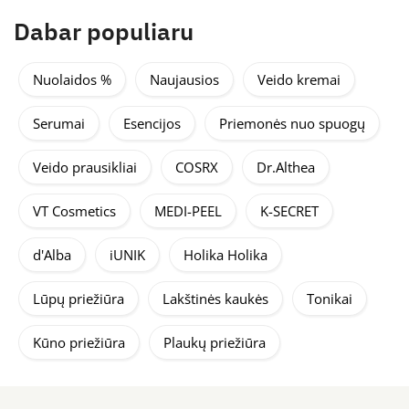
Dabar populiaru
Nuolaidos %
Naujausios
Veido kremai
Serumai
Esencijos
Priemonės nuo spuogų
Veido prausikliai
COSRX
Dr.Althea
VT Cosmetics
MEDI-PEEL
K-SECRET
d'Alba
iUNIK
Holika Holika
Lūpų priežiūra
Lakštinės kaukės
Tonikai
Kūno priežiūra
Plaukų priežiūra