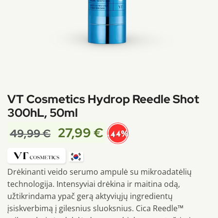
VT Cosmetics Hydrop Reedle Shot
300hL, 50ml
27,99
€
49,99
€
-44%
Drėkinanti veido serumo ampulė su mikroadatėlių
technologija. Intensyviai drėkina ir maitina odą,
užtikrindama ypač gerą aktyviųjų ingredientų
įsiskverbimą į gilesnius sluoksnius. Cica Reedle™