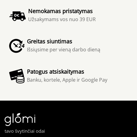
Nemokamas pristatymas
Užsakymams vos nuo 39 EUR
Greitas siuntimas
Išsiųsime per vieną darbo dieną
Patogus atsiskaitymas
Banku, kortele, Apple ir Google Pay
tavo švytinčiai odai