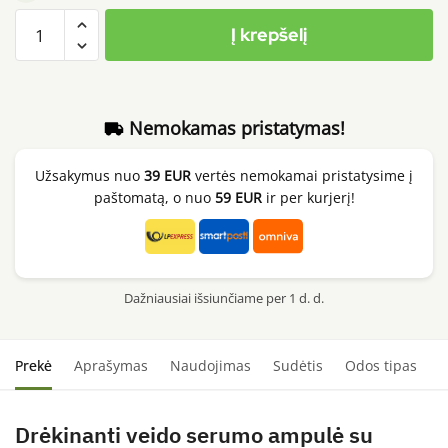
produkto
Į krepšelį
kiekis:
VT
Cosmetics
Hydrop
Nemokamas pristatymas!
Reedle
Shot
Užsakymus nuo
39 EUR
vertės nemokamai pristatysime į
300hL,
paštomatą, o nuo
59 EUR
ir per kurjerį!
50ml
Dažniausiai išsiunčiame per 1 d. d.
Prekė
Aprašymas
Naudojimas
Sudėtis
Odos tipas
S
Drėkinanti veido serumo ampulė su