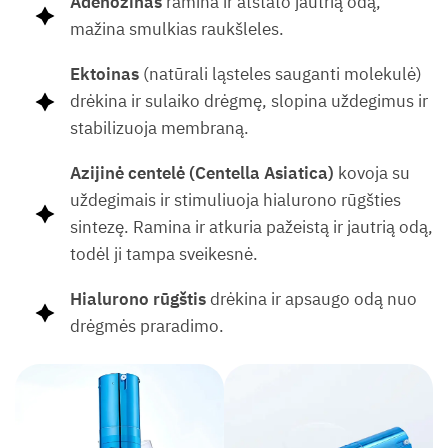
Adenozinas
ramina ir atstato jautrią odą,
mažina smulkias raukšleles.
Ektoinas
(natūrali ląsteles sauganti molekulė)
drėkina ir sulaiko drėgmę, slopina uždegimus ir
stabilizuoja membraną.
Azijinė centelė (Centella Asiatica)
kovoja su
uždegimais ir stimuliuoja hialurono rūgšties
sintezę. Ramina ir atkuria pažeistą ir jautrią odą,
todėl ji tampa sveikesnė.
Hialurono rūgštis
drėkina ir apsaugo odą nuo
drėgmės praradimo.