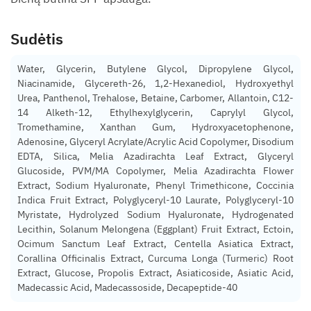
Sudėtis
Water, Glycerin, Butylene Glycol, Dipropylene Glycol,
Niacinamide, Glycereth-26, 1,2-Hexanediol, Hydroxyethyl
Urea, Panthenol, Trehalose, Betaine, Carbomer, Allantoin, C12-
14 Alketh-12, Ethylhexylglycerin, Caprylyl Glycol,
Tromethamine, Xanthan Gum, Hydroxyacetophenone,
Adenosine, Glyceryl Acrylate/Acrylic Acid Copolymer, Disodium
EDTA, Silica, Melia Azadirachta Leaf Extract, Glyceryl
Glucoside, PVM/MA Copolymer, Melia Azadirachta Flower
Extract, Sodium Hyaluronate, Phenyl Trimethicone, Coccinia
Indica Fruit Extract, Polyglyceryl-10 Laurate, Polyglyceryl-10
Myristate, Hydrolyzed Sodium Hyaluronate, Hydrogenated
Lecithin, Solanum Melongena (Eggplant) Fruit Extract, Ectoin,
Ocimum Sanctum Leaf Extract, Centella Asiatica Extract,
Corallina Officinalis Extract, Curcuma Longa (Turmeric) Root
Extract, Glucose, Propolis Extract, Asiaticoside, Asiatic Acid,
Madecassic Acid, Madecassoside, Decapeptide-40