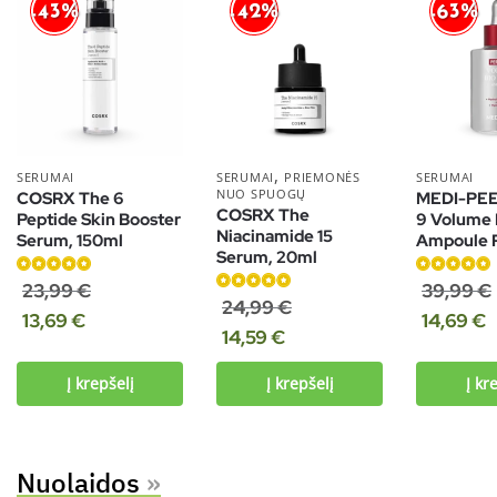
-42%
-43%
-63%
,
SERUMAI
SERUMAI
PRIEMONĖS
SERUMAI
NUO SPUOGŲ
COSRX The 6
MEDI-PEE
COSRX The
Peptide Skin Booster
9 Volume 
Niacinamide 15
Serum, 150ml
Ampoule 
Serum, 20ml
Įvertinimas:
Įvertinimas:
23,99
€
39,99
€
Įvertinimas:
24,99
€
5.00
iš 5
4.90
iš 5
13,69
€
14,69
€
5.00
iš 5
14,59
€
Į krepšelį
Į krepšelį
Į kr
Nuolaidos
»