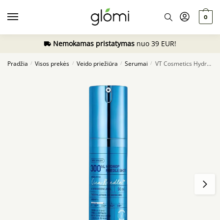
Skip
Skip
to
to
0
navigation
content
Nemokamas pristatymas
nuo 39 EUR!
Pradžia
Visos prekės
Veido priežiūra
Serumai
VT Cosmetics Hydrop Reedle Shot 300hL, 50ml
/
/
/
/