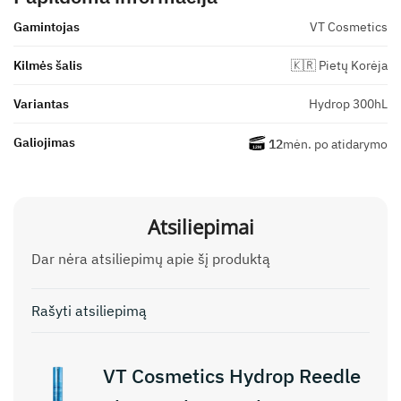
Gamintojas
VT Cosmetics
Kilmės šalis
🇰🇷 Pietų Korėja
Variantas
Hydrop 300hL
Galiojimas
12
mėn. po atidarymo
Atsiliepimai
Dar nėra atsiliepimų apie šį produktą
Rašyti atsiliepimą
VT Cosmetics Hydrop Reedle