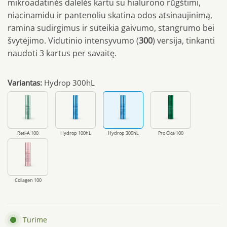
mikroadatinės dalelės kartu su hialurono rūgštimi,
niacinamidu ir pantenoliu skatina odos atsinaujinimą,
ramina sudirgimus ir suteikia gaivumo, stangrumo bei
švytėjimo. Vidutinio intensyvumo (
300
) versija, tinkanti
naudoti 3 kartus per savaitę.
Variantas:
Hydrop 300hL
Reti-A 100
Hydrop 100hL
Hydrop 300hL
Pro Cica 100
Collagen 100
Turime