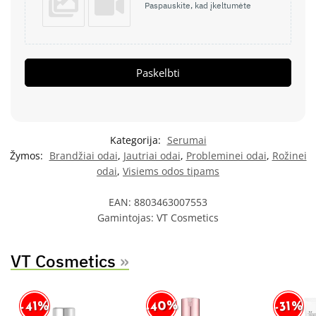
Paspauskite, kad įkeltumėte
Paskelbti
Kategorija:
Serumai
Žymos:
Brandžiai odai
,
Jautriai odai
,
Probleminei odai
,
Rožinei
odai
,
Visiems odos tipams
EAN:
8803463007553
Gamintojas:
VT Cosmetics
VT Cosmetics
»
-40%
-41%
-31%