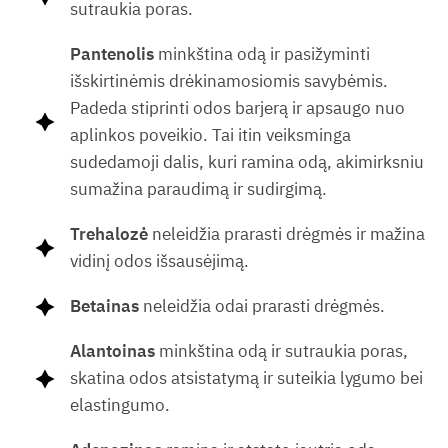
sutraukia poras.
Pantenolis
minkština odą ir pasižyminti
išskirtinėmis drėkinamosiomis savybėmis.
Padeda stiprinti odos barjerą ir apsaugo nuo
aplinkos poveikio. Tai itin veiksminga
sudedamoji dalis, kuri ramina odą, akimirksniu
sumažina paraudimą ir sudirgimą.
Trehalozė
neleidžia prarasti drėgmės ir mažina
vidinį odos išsausėjimą.
Betainas
neleidžia odai prarasti drėgmės.
Alantoinas
minkština odą ir sutraukia poras,
skatina odos atsistatymą ir suteikia lygumo bei
elastingumo.