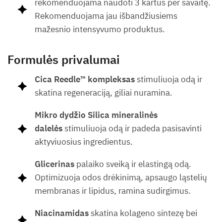
rekomenduojama naudoti 3 kartus per savaitę.
Rekomenduojama jau išbandžiusiems
mažesnio intensyvumo produktus.
Formulės privalumai
Cica Reedle™
kompleksas
stimuliuoja odą ir
skatina regeneraciją, giliai nuramina.
Mikro dydžio Silica mineralinės
dalelės
stimuliuoja odą ir padeda pasisavinti
aktyviuosius ingredientus.
Glicerinas
palaiko sveiką ir elastingą odą.
Optimizuoja odos drėkinimą, apsaugo ląstelių
membranas ir lipidus, ramina sudirgimus.
Niacinamidas
skatina kolageno sintezę bei