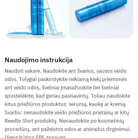
Naudojimo instrukcija
Naudoti vakare. Naudokite ant švarios, sausos veido
odos. Tolygiai paskirstykite reikiamą kiekį priemonės
ant veido odos, švelniai įmasažuokite bei švelniai
spustelėkite, kad geriau pasisavintų. Toliau naudokite
kitus priežiūros produktus: serumą, kaukę ar kremą.
Svarbu: nenaudokite veido priežiūros prietaisų ar kitų
Reedle Shot produktų. Nenaudokite po kosmetinių
procedūrų, ant pažeistos odos ar atsiradus dirginimui.
Dieną būtina SPF apsauga.