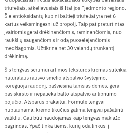
triufeliais, atkeliavusiais iš Italijos Pjedmonto regiono.
Šie antioksidantų kupini baltieji triufeliai yra net 6
kartus veiksmingesni už propolį. Taip pat praturtintas
įvairiomis gerai drėkinančiomis, raminančiomis, nuo
raukšlių saugančiomis ir odą puoselėjančiomis
medžiagomis. Užtikrina net 30 valandų trunkantį
drėkinimą.
Šis lengvas serumui artimos tekstūros kremas suteikia
natūralaus rausvo smėlio atspalvio švytėjimo,
koreguoja raudonį, pašviesina tamsias dėmes, gerai
pasiskirsto ir nepalieka balto atspalvio ar lipnumo
pojūčio. Atsparus prakaitui. Formulė lengvai
nuplaunama, kremo likučius galima lengvai pašalinti
valikliu. Gali būti naudojamas kaip lengvas makiažo
pagrindas. Ypač tinka tiems, kurių oda linkusi į