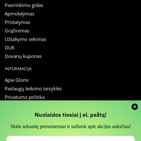
Pasirinkimo gidas
Apmokėjimas
Pristatymas
Grąžinimas
Užsakymo sekimas
DUK
Dovanų kuponas
INFORMACIJA
Apie Glomi
Paslaugų teikimo taisyklės
Privatumo politika
Slapukų nustatymai
Atsiliepimai
Slapukų naudojimas
Nuolaidos tiesiai į el. paštą!
Straipsniai
Skirk sekundę prenumeratai ir sužinok apie akcijas anksčiau!
Susisiekti
Informuojame, kad svetainės funkcionalumui palaikyti naudojame
slapukų (Cookies) technologiją. Jūs galite pasirinkti sutikti su visų arba
El.