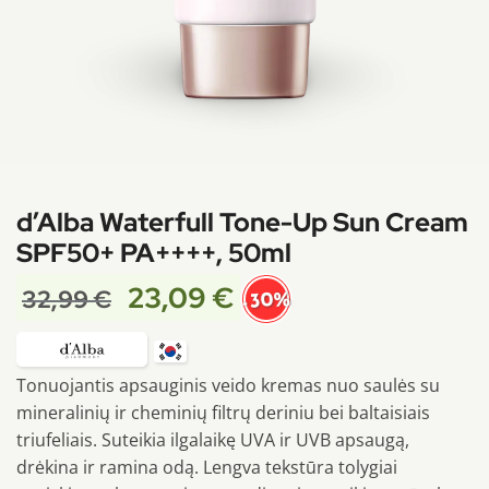
d’Alba Waterfull Tone-Up Sun Cream
SPF50+ PA++++, 50ml
23,09
€
32,99
€
-30%
Tonuojantis apsauginis veido kremas nuo saulės su
mineralinių ir cheminių filtrų deriniu bei baltaisiais
triufeliais. Suteikia ilgalaikę UVA ir UVB apsaugą,
drėkina ir ramina odą. Lengva tekstūra tolygiai