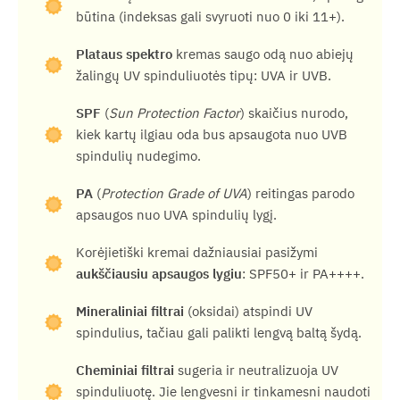
būtina (indeksas gali svyruoti nuo 0 iki 11+).
Plataus spektro
kremas saugo odą nuo abiejų
žalingų UV spinduliuotės tipų: UVA ir UVB.
SPF
(
Sun Protection Factor
) skaičius nurodo,
kiek kartų ilgiau oda bus apsaugota nuo UVB
spindulių nudegimo.
PA
(
Protection Grade of UVA
) reitingas parodo
apsaugos nuo UVA spindulių lygį.
Korėjietiški kremai dažniausiai pasižymi
aukščiausiu apsaugos lygiu
: SPF50+ ir PA++++.
Mineraliniai filtrai
(oksidai) atspindi UV
spindulius, tačiau gali palikti lengvą baltą šydą.
Cheminiai filtrai
sugeria ir neutralizuoja UV
spinduliuotę. Jie lengvesni ir tinkamesni naudoti