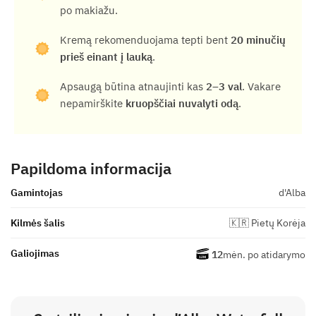
po makiažu.
Kremą rekomenduojama tepti bent
20 minučių
prieš einant į lauką
.
Apsaugą būtina atnaujinti kas
2–3 val
. Vakare
nepamirškite
kruopščiai nuvalyti odą
.
Papildoma informacija
Gamintojas
d'Alba
Kilmės šalis
🇰🇷 Pietų Korėja
Galiojimas
12
mėn. po atidarymo