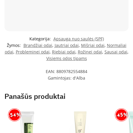
Kategorija:
Apsauga nuo saulės (SPF)
Žymos:
Brandžiai odai
,
Jautriai odai
,
Mišriai odai
,
Normaliai
odai
,
Probleminei odai
,
Riebiai odai
,
Rožinei odai
,
Sausai odai
,
Visiems odos tipams
EAN:
8809782554884
Gamintojas:
d'Alba
Panašūs produktai
-54%
-45%