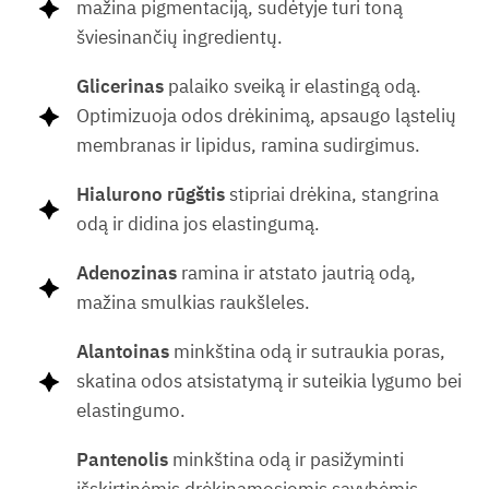
mažina pigmentaciją, sudėtyje turi toną
šviesinančių ingredientų.
Glicerinas
palaiko sveiką ir elastingą odą.
Optimizuoja odos drėkinimą, apsaugo ląstelių
membranas ir lipidus, ramina sudirgimus.
Hialurono rūgštis
stipriai drėkina, stangrina
odą ir didina jos elastingumą.
Adenozinas
ramina ir atstato jautrią odą,
mažina smulkias raukšleles.
Alantoinas
minkština odą ir sutraukia poras,
skatina odos atsistatymą ir suteikia lygumo bei
elastingumo.
Pantenolis
minkština odą ir pasižyminti