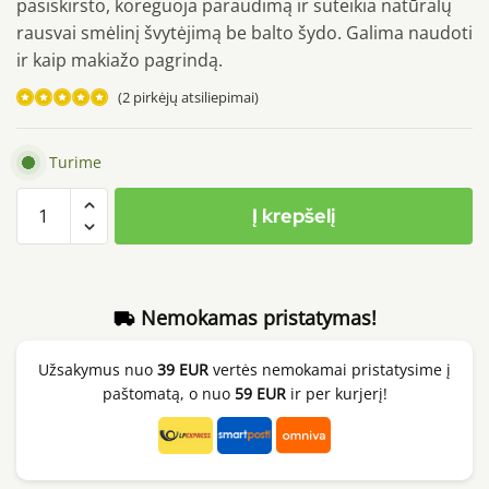
pasiskirsto, koreguoja paraudimą ir suteikia natūralų
rausvai smėlinį švytėjimą be balto šydo. Galima naudoti
ir kaip makiažo pagrindą.
(
2
pirkėjų atsiliepimai)
Įvertinimas:
5.00
iš 5
Turime
(viso
produkto
įvertinimų:
)
Į krepšelį
kiekis:
d'Alba
Waterfull
Tone-
Nemokamas pristatymas!
Up
Sun
Užsakymus nuo
39 EUR
vertės nemokamai pristatysime į
Cream
paštomatą, o nuo
59 EUR
ir per kurjerį!
SPF50+
PA++++,
50ml