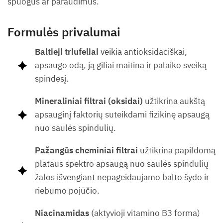
spuogus ar paraudimus.
Formulės privalumai
Baltieji triufeliai
veikia antioksidaciškai,
apsaugo odą, ją giliai maitina ir palaiko sveiką
spindesį.
Mineraliniai filtrai
(oksidai)
užtikrina aukštą
apsauginį faktorių suteikdami fizikinę apsaugą
nuo saulės spindulių.
Pažangūs cheminiai filtrai
užtikrina papildomą
plataus spektro apsaugą nuo saulės spindulių
žalos išvengiant nepageidaujamo balto šydo ir
riebumo pojūčio.
Niacinamidas
(aktyvioji vitamino B3 forma)