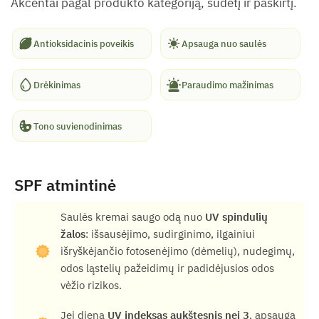
Akcentai pagal produkto kategoriją, sudėtį ir paskirtį.
Antioksidacinis poveikis
Apsauga nuo saulės
Drėkinimas
Paraudimo mažinimas
Tono suvienodinimas
SPF atmintinė
Saulės kremai saugo odą nuo
UV spindulių
žalos
: išsausėjimo, sudirginimo, ilgainiui
išryškėjančio fotosenėjimo (dėmelių), nudegimų,
odos ląstelių pažeidimų ir padidėjusios odos
vėžio rizikos.
Jei dieną
UV indeksas aukštesnis nei 3
, apsauga