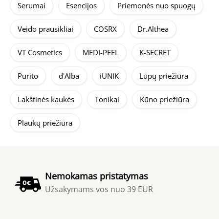
Serumai
Esencijos
Priemonės nuo spuogų
Veido prausikliai
COSRX
Dr.Althea
VT Cosmetics
MEDI-PEEL
K-SECRET
Purito
d'Alba
iUNIK
Lūpų priežiūra
Lakštinės kaukės
Tonikai
Kūno priežiūra
Plaukų priežiūra
Nemokamas pristatymas
Užsakymams vos nuo 39 EUR