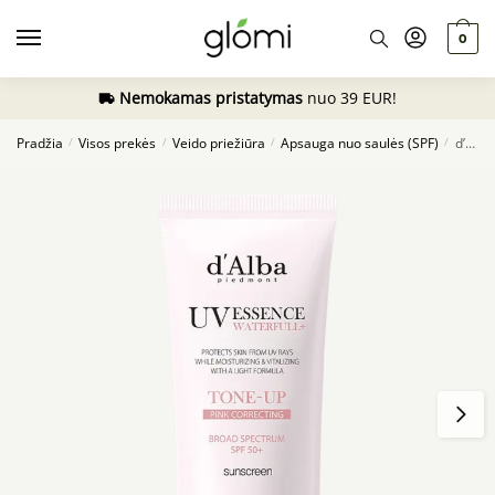
Skip
Skip
to
to
0
navigation
content
Nemokamas pristatymas
nuo 39 EUR!
Pradžia
Visos prekės
Veido priežiūra
Apsauga nuo saulės (SPF)
d’Alba Waterfull Tone-Up Sun Cream SPF50+ PA++++, 50ml
/
/
/
/