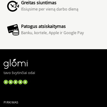
Greitas siuntimas
Išsiųsime per vieną darbo dieną
Patogus atsiskaitymas
Banku, kortele, Apple ir Google Pay
tavo švytinčiai odai
PIRKIMAS