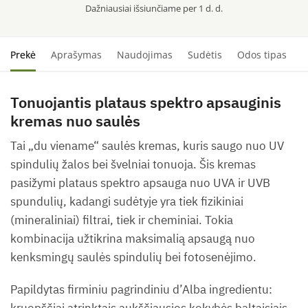
Dažniausiai išsiunčiame per 1 d. d.
Prekė
Aprašymas
Naudojimas
Sudėtis
Odos tipas
S
Tonuojantis plataus spektro apsauginis
kremas nuo saulės
Tai „du viename“ saulės kremas, kuris saugo nuo UV
spindulių žalos bei švelniai tonuoja. Šis kremas
pasižymi plataus spektro apsauga nuo UVA ir UVB
spundulių, kadangi sudėtyje yra tiek fizikiniai
(mineraliniai) filtrai, tiek ir cheminiai. Tokia
kombinacija užtikrina maksimalią apsaugą nuo
kenksmingų saulės spindulių bei fotosenėjimo.
Papildytas firminiu pagrindiniu d’Alba ingredientu:
kruopščiai atrinktais aukščiausios kokybės baltaisiais