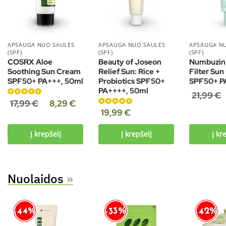
APSAUGA NUO SAULĖS
APSAUGA NUO SAULĖS
APSAUGA N
(SPF)
(SPF)
(SPF)
COSRX Aloe
Beauty of Joseon
Numbuzin 
Soothing Sun Cream
Relief Sun: Rice +
Filter Sun
SPF50+ PA+++, 50ml
Probiotics SPF50+
SPF50+ P
PA++++, 50ml
21,99
€
Įvertinimas:
17,99
€
8,29
€
4.91
iš 5
Įvertinimas:
19,99
€
4.96
iš 5
Į krepšelį
Į krepšelį
Į kr
Nuolaidos
»
-44%
-42%
-33%