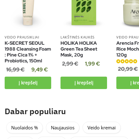
VEIDO PRAUSIKLIAI
LAKŠTINĖS KAUKĖS
VEIDO PRAUS
K-SECRET SEOUL
HOLIKA HOLIKA
Arencia F
1988 Cleansing Foam
Green Tea Sheet
Rice Mochi
: Pine Cica 1% +
Mask, 20g
120g
Probiotics, 150ml
2,99
€
1,99
€
Įvertinimas:
20,99
€
16,99
€
9,49
€
5.00
iš 5
Į krepšelį
Į krepšelį
Į kr
Dabar populiaru
Nuolaidos %
Naujausios
Veido kremai