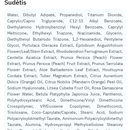
Sudėtis
Water, Dibutyl Adipate, Propanediol, Titanium Dioxide,
Caprylic/Capric Triglyceride, C12-15 Alkyl Benzoate,
Diethylamino Hydroxybenzoyl Hexyl Benzoate, Caprylyl
Methicone, Ethylhexyl Triazone, Niacinamide, Glycerin,
Diethylhexyl Butamido Triazone, 1,2-Hexanediol, Pentylene
Glycol, Portulaca Oleracea Extract, Epilobium Angustifolium
Flower/Leaf/Stem Extract, Rhododendron Ferrugineum Extract,
Centella Asiatica Extract, Prunus Persica (Peach) Flower
Extract, Prunus Persica (Peach) Fruit Extract, Prunus Serrulata
Flower Extract, Aloe Barbadensis Leaf Extract, Houttuynia
Cordata Extract, Tuber Magnatum Extract, Citrus Aurantium
Dulcis (Orange) Oil, Citrus Nobilis (Mandarin Orange) Peel Oil,
Sodium Hyaluronate, Litsea Cubeba Fruit Oil, Rosa Damascena
Flower Water, Betula Platyphylla Japonica Juice, Panthenol,
Polyhydroxystearic Acid, Dimethicone/Vinyl Dimethicone
Crosspolymer, VP/Eicosene Copolymer, Dimethiconol,
Trisiloxane, Coco-Caprylate/Caprate, Stearic Acid, Sodium
Polyacryloyldimethyl Taurate, Ammonium Polyacryloyldimethyl
Taurate, Alumina, Hydroxypropyl Methylcellulose Stearoxy