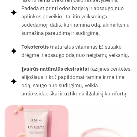
išskirtinėmis drėkinamosiomis savybėmis.
Padeda stiprinti odos barjerą ir apsaugo nuo
aplinkos poveikio. Tai itin veiksminga
sudedamoji dalis, kuri ramina odą, akimirksniu
sumažina paraudimą ir sudirgimą.
Tokoferolis
(natūralus vitaminas E) sulaiko
drėgmę ir apsaugo odą nuo neigiamų veiksnių.
Įvairūs natūralūs ekstraktai
(azijinės centelės,
alijošiaus ir kt.) papildomai ramina ir maitina
odą, saugo nuo sudirgimų, veikia
antioksidaciškai ir užtikrina ilgalaikį komfortą.