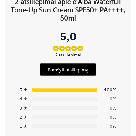
2 atsiliepimai apie
d’Alba Waterfull
Tone-Up Sun Cream SPF50+ PA++++,
50ml
5,0
2 atsiliepimai
Parašyti atsiliepimą
5 ★
100%
4 ★
0%
3 ★
0%
2 ★
0%
1 ★
0%