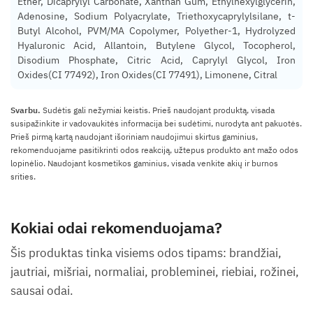
Ether, Dicaprylyl Carbonate, Xanthan Gum, Ethylhexylglycerin,
Adenosine, Sodium Polyacrylate, Triethoxycaprylylsilane, t-
Butyl Alcohol, PVM/MA Copolymer, Polyether-1, Hydrolyzed
Hyaluronic Acid, Allantoin, Butylene Glycol, Tocopherol,
Disodium Phosphate, Citric Acid, Caprylyl Glycol, Iron
Oxides(CI 77492), Iron Oxides(CI 77491), Limonene, Citral
Svarbu.
Sudėtis gali nežymiai keistis. Prieš naudojant produktą, visada
susipažinkite ir vadovaukitės informacija bei sudėtimi, nurodyta ant pakuotės.
Prieš pirmą kartą naudojant išoriniam naudojimui skirtus gaminius,
rekomenduojame pasitikrinti odos reakciją, užtepus produkto ant mažo odos
lopinėlio. Naudojant kosmetikos gaminius, visada venkite akių ir burnos
srities.
Kokiai odai rekomenduojama?
Šis produktas tinka visiems odos tipams: brandžiai,
jautriai, mišriai, normaliai, probleminei, riebiai, rožinei,
sausai odai.