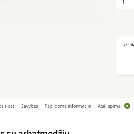
kiekis:
iUNIK
Tea
Tree
Relief
Užsa
Toner,
200ml
s tipas
Savybės
Papildoma informacija
Atsiliepimai
0
s su arbatmedžiu