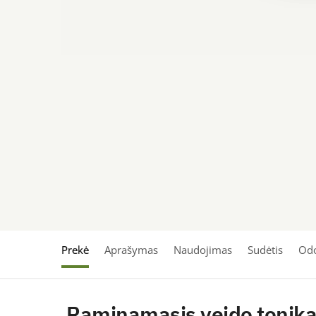
Prekė
Aprašymas
Naudojimas
Sudėtis
Odo
Raminamasis veido tonika