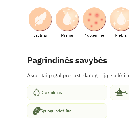
Jautriai
Mišriai
Probleminei
Riebiai
Pagrindinės savybės
Akcentai pagal produkto kategoriją, sudėtį ir
Drėkinimas
Pa
Spuogų priežiūra