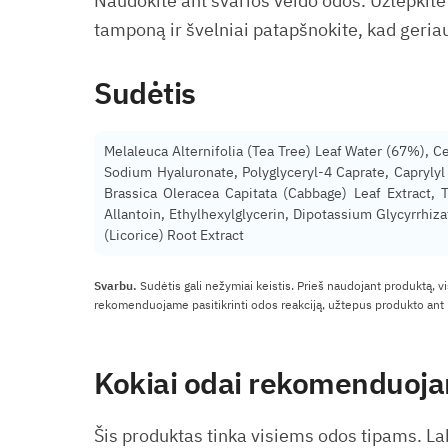
Naudokite ant švarios veido odos. Užtepkite r
tamponą ir švelniai patapšnokite, kad geriau
Sudėtis
Melaleuca Alternifolia (Tea Tree) Leaf Water (67%), Ce
Sodium Hyaluronate, Polyglyceryl-4 Caprate, Caprylyl G
Brassica Oleracea Capitata (Cabbage) Leaf Extract, 
Allantoin, Ethylhexylglycerin, Dipotassium Glycyrrhiz
(Licorice) Root Extract
Svarbu.
Sudėtis gali nežymiai keistis. Prieš naudojant produktą, v
rekomenduojame pasitikrinti odos reakciją, užtepus produkto ant m
Kokiai odai rekomenduoj
Šis produktas tinka visiems odos tipams. La