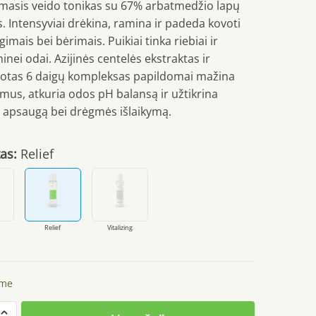
asis veido tonikas su 67% arbatmedžio lapų
. Intensyviai drėkina, ramina ir padeda kovoti
imais bei bėrimais. Puikiai tinka riebiai ir
nei odai. Azijinės centelės ekstraktas ir
otas 6 daigų kompleksas papildomai mažina
mus, atkuria odos pH balansą ir užtikrina
kę apsaugą bei drėgmės išlaikymą.
as:
Relief
Relief
Vitalizing
ime
to