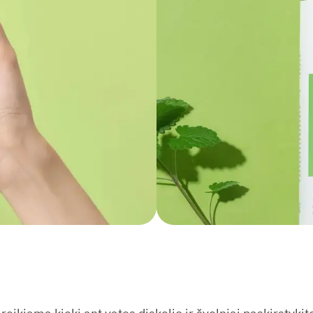
El.
paštas
*
📌 Nuolaidos
🔥 Naujienos
📝 Patarimai
⭐️ Tendencijos
🚚 Papildymai