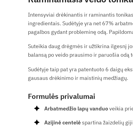
Intensyviai drėkinantis ir raminantis tonikas
ingredientais. Sudėtyje yra net 67% arbatme
pagalbos gydant probleminę odą. Papildomai
Suteikia daug drėgmės ir užtikrina ilgesnį 
balansą po veido prausimo ir paruošia odą 
Sudėtyje taip pat yra patentuoto 6 daigų ekst
gausaus drėkinimo ir maistinių medžiagų.
Formulės privalumai
Arbatmedžio lapų vanduo
veikia pri
Azijinė centelė
spartina žaizdelių gij