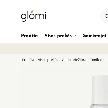
Skip
Skip
to
to
Pro
sea
navigation
content
Pradžia
Visos prekės
Gamintojai
Pradžia
/
Visos prekės
/
Veido priežiūra
/
Tonikai
/
i