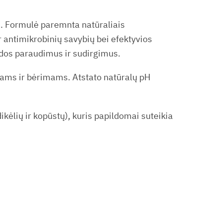
dai. Formulė paremnta natūraliais
 antimikrobinių savybių bei efektyvios
odos paraudimus ir sudirgimus.
imams ir bėrimams. Atstato natūralų pH
ikėlių ir kopūstų), kuris papildomai suteikia