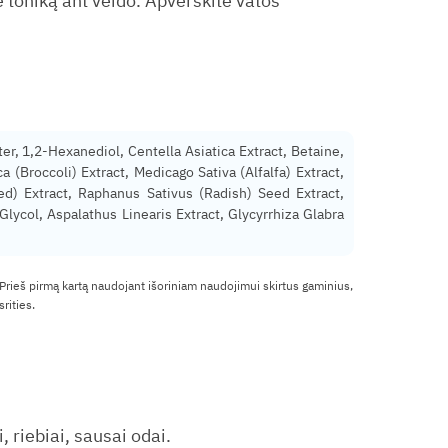
e toniką ant veido. Apverskite vatos
er, 1,2-Hexanediol, Centella Asiatica Extract, Betaine,
 (Broccoli) Extract, Medicago Sativa (Alfalfa) Extract,
ed) Extract, Raphanus Sativus (Radish) Seed Extract,
lycol, Aspalathus Linearis Extract, Glycyrrhiza Glabra
 Prieš pirmą kartą naudojant išoriniam naudojimui skirtus gaminius,
rities.
 riebiai, sausai odai.