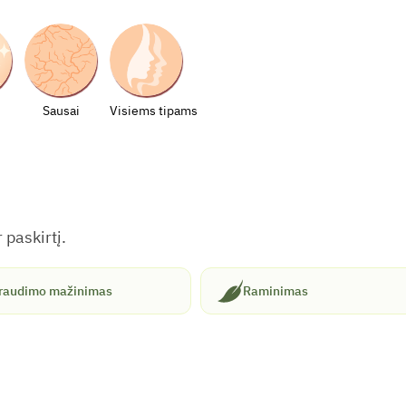
Sausai
Visiems tipams
 paskirtį.
raudimo mažinimas
Raminimas