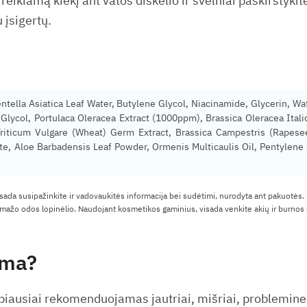
eikiamą kiekį ant vatos diskelio ir švelniai paskirstykit
 įsigertų.
ntella Asiatica Leaf Water, Butylene Glycol, Niacinamide, Glycerin, Wat
lycol, Portulaca Oleracea Extract (1000ppm), Brassica Oleracea Italica
Triticum Vulgare (Wheat) Germ Extract, Brassica Campestris (Rapese
ate, Aloe Barbadensis Leaf Powder, Ormenis Multicaulis Oil, Pentylene G
isada susipažinkite ir vadovaukitės informacija bei sudėtimi, nurodyta ant pakuotės.
ažo odos lopinėlio. Naudojant kosmetikos gaminius, visada venkite akių ir burnos s
ama?
biausiai rekomenduojamas jautriai, mišriai, probleminei,