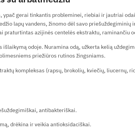
, ypač gerai tinkantis probleminei, riebiai ir jautriai o
džio lapų vandens, žinomo dėl savo priešuždegiminių ir
 praturtintas azijinės centelės ekstraktu, raminančiu 
jos išlaikymą odoje. Nuramina odą, užkerta kelią uždeg
tolimesniems priežiūros rutinos žingsniams.
raktų kompleksas (rapsų, brokolių, kviečių, liucernų, rid
ešuždegimiškai, antibakteriškai.
imą, drėkina ir veikia antioksidaciškai.