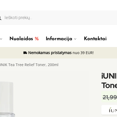
ducts
rch
Nuolaidos
Informacija
Kontaktai
Nemokamas pristatymas
nuo 39 EUR!
UNIK Tea Tree Relief Toner, 200ml
iUNI
Tone
21,9