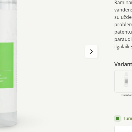
Raminam
vandens
su uždeg
problemi
patentu
paraudi
ilgalai
Variant
Essential
Tur
produk