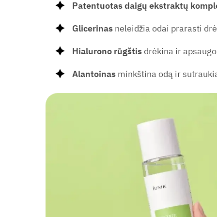
Patentuotas daigų ekstraktų kompl
Glicerinas
neleidžia odai prarasti d
Hialurono rūgštis
drėkina ir apsaug
Alantoinas
minkština odą ir sutrauki