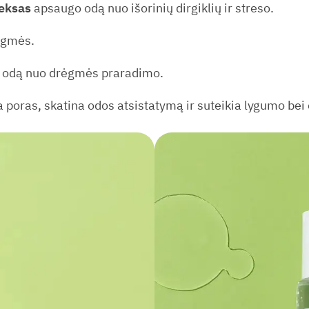
eksas
apsaugo odą nuo išorinių dirgiklių ir streso.
rėgmės.
o odą nuo drėgmės praradimo.
a poras, skatina odos atsistatymą ir suteikia lygumo bei
Nuolaidos tiesiai į el. paštą!
Skirk sekundę prenumeratai ir sužinok apie akcijas anksčiau!