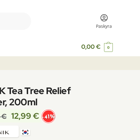
Paskyra
0,00
€
0
K Tea Tree Relief
r, 200ml
12,99
€
9
€
-41%