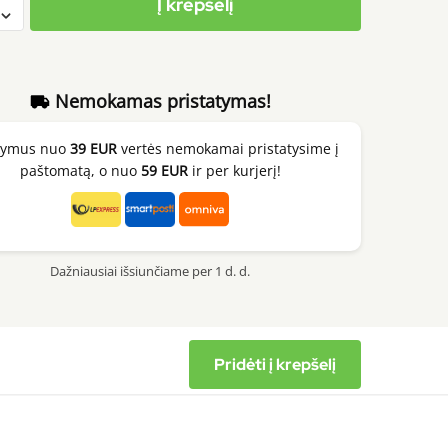
Į krepšelį
Nemokamas pristatymas!
kymus nuo
39 EUR
vertės nemokamai pristatysime į
paštomatą, o nuo
59 EUR
ir per kurjerį!
Dažniausiai išsiunčiame per 1 d. d.
Pridėti į krepšelį