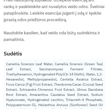
Prieš naudojimą suplakite. Užtepkite esenciją ant
rankų ir paskleiskite ant nuvalytos veido odos. Švelniai
patapšnokite. Leiskite esencijai įsigerti į odą ir tęskite
įprastą odos priežiūros procedūrą.
Naudokite kasdien, kad veido oda būtų sudrėkinta ir
pamaitinta.
Sudėtis
Camellia Sinensis Leaf Water, Camellia Sinensis (Green Tea)
Leaf Extract, Saccharomyces Ferment Filtrate,
Triethylhexanoin, Hydrogenated Poly(C6-14 Olefin), Water, 1,2-
Hexanediol, Methylpropanediol, Centella Asiatica Extract,
Ficus Carica (Fig) Fruit Extract, Theobroma Cacao (Cocoa) Seed
Extract, Schizandra Chinensis Fruit Extract, Ulmus Davidiana
Root Extract, Amaranthus Caudatus Seed Extract, Sodium
Hyaluronate, Hydrogenated Lecithin, Trilaureth-4 Phosphate,
Polyquaternium-51, Helianthus Annuus (Sunflower) Seed Oil