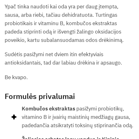
Ypač tinka naudoti kai oda yra per daug įtempta,
sausa, arba riebi, tačiau dehidratuota. Turtingas
probiotikais ir vitaminu B, kombučos ekstraktas
padeda stiprinti odą ir išvengti žalingo oksidacijos
poveikio, kartu subalansuodamas odos drėkinimą.
Sudėtis pasižymi net dviem itin efektyviais
antioksidantais, tad dar labiau drėkina ir apsaugo.
Be kvapo.
Formulės privalumai
Kombučos ekstraktas
pasižymi probiotikų,
vitamino B ir įvairių maistinių medžiagų gausa,
padedančia atsikratyti toksinų stiprinančia odą.