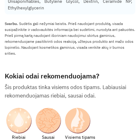
Unsaponifiables, Butylene Glycol, Dextrin, Ceramide NP,
Ethylhexylglycerin
Svarbu.
Sudėtis gali nežymiai keistis. Prieš naudojant produktą, visada
susipažinkite ir vadovaukitės informacija bei sudėtimi, nurodyta ant pakuotės.
Prieš pirmą kartą naudojant išoriniam naudojimui skirtus gaminius,
rekomenduojame pasitikrinti odos reakciją, užtepus produkto ant mažo odos
lopinėlio. Naudojant kosmetikos gaminius, visada venkite akių ir burnos
srities.
Kokiai odai rekomenduojama?
Šis produktas tinka visiems odos tipams. Labiausiai
rekomenduojamas riebiai, sausai odai.
Riebiai
Sausai
Visiems tipams