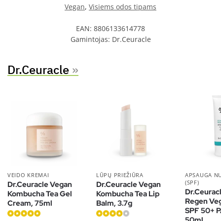
Vegan
,
Visiems odos tipams
EAN:
8806133614778
Gamintojas:
Dr.Ceuracle
Dr.Ceuracle
»
VEIDO KREMAI
LŪPŲ PRIEŽIŪRA
APSAUGA N
(SPF)
Dr.Ceuracle Vegan
Dr.Ceuracle Vegan
Dr.Ceurac
Kombucha Tea Gel
Kombucha Tea Lip
Regen Ve
Cream, 75ml
Balm, 3.7g
SPF 50+ 
50ml