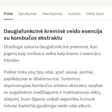
Prekė
Aprašymas
Naudojimas
Sudėtis
Odos tipas
S
Daugiafunkcinė kreminė veido esencija
su kombučos ekstraktu
Išradingai sukurta daugiafunkcinė priemonė, kuri
įsigeria kaip tonikas ir veikia kaip kremo ir esencijos
hibridas.
Puikiai tinka visų tipų odai, ypač sausai, jautriai,
papilkėjusiai ar išbalansuotai. Suderinus
stiprinamąsias kombučos arbatos ekstrakto savybes
su augalinėmis medžiagomis ir maitinamuoju sėklų
aliejumi, buvo išgauta unikali veganiška formulė
tobulai švytinčiai gyvybingai veido odai atkurti.