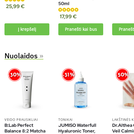
50ml
Įvertinimas:
25,99
€
4.90
iš 5
Įvertinimas:
17,99
€
5.00
iš 5
Į krepšelį
Pranešti kai bus
Pranešt
Nuolaidos
»
-30%
-50%
-31%
VEIDO PRAUSIKLIAI
TONIKAI
LAKŠTINĖS 
B:Lab Perfect
JUMISO Waterfull
Dr.Althea
Balance 8:2 Matcha
Hyaluronic Toner,
Veil Calm