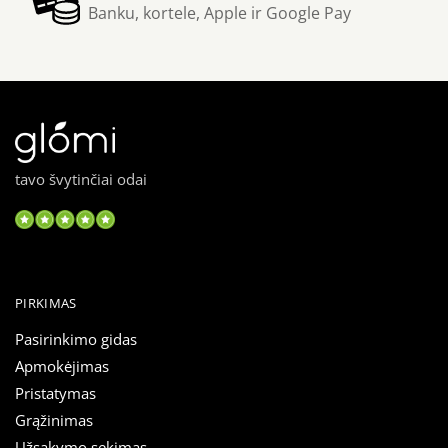
Banku, kortele, Apple ir Google Pay
tavo švytinčiai odai
PIRKIMAS
Pasirinkimo gidas
Apmokėjimas
Pristatymas
Grąžinimas
Užsakymo sekimas