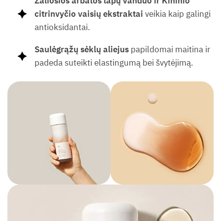
Žaliosios arbatos lapų vanduo ir Kininio
citrinvyčio vaisių ekstraktai
veikia kaip galingi
antioksidantai.
Saulėgrąžų sėklų aliejus
papildomai maitina ir
padeda suteikti elastingumą bei švytėjimą.