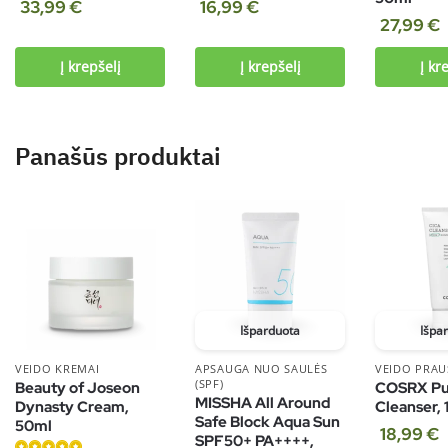
Įvertinimas:
Įvertinimas:
33,99
€
16,99
€
27,99
€
5.00
iš 5
4.00
iš 5
Į krepšelį
Į krepšelį
Į kr
Panašūs produktai
Išparduota
Išpa
VEIDO KREMAI
APSAUGA NUO SAULĖS
VEIDO PRAUS
(SPF)
Beauty of Joseon
COSRX Pur
MISSHA All Around
Dynasty Cream,
Cleanser,
Safe Block Aqua Sun
50ml
18,99
€
SPF50+ PA++++,