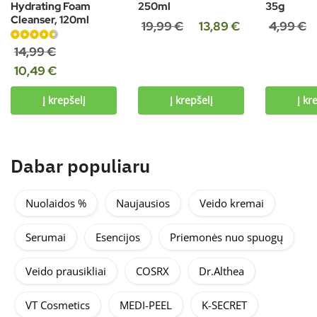
Hydrating Foam
250ml
35g
Cleanser, 120ml
19,99
€
13,89
€
4,99
€
Įvertinimas:
14,99
€
4.60
iš 5
10,49
€
Į krepšelį
Į krepšelį
Į kr
Dabar populiaru
Nuolaidos %
Naujausios
Veido kremai
Serumai
Esencijos
Priemonės nuo spuogų
Veido prausikliai
COSRX
Dr.Althea
VT Cosmetics
MEDI-PEEL
K-SECRET