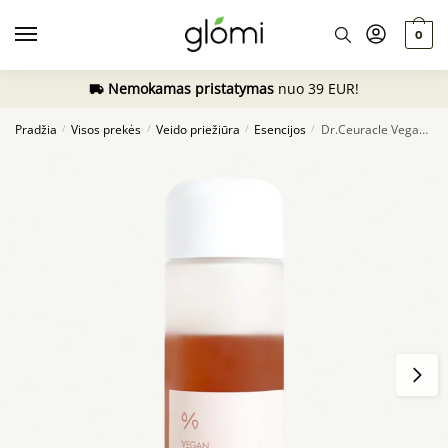
Skip
Skip
to
to
0
navigation
content
Nemokamas pristatymas
nuo 39 EUR!
Pradžia
Visos prekės
Veido priežiūra
Esencijos
Dr.Ceuracle Vegan Kombucha Tea Essence, 150ml
/
/
/
/