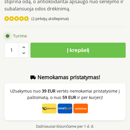
stiprina odą, o antioksidantai apsaugo nuo senėjimo ir
subalansuoja odos drėkinimą.
(
2
pirkėjų atsiliepimai)
Įvertinimas:
5.00
iš 5
Turime
(viso
produkto
įvertinimų:
)
Į krepšelį
kiekis:
Dr.Ceuracle
Vegan
Kombucha
Nemokamas pristatymas!
Tea
Essence,
Užsakymus nuo
39 EUR
vertės nemokamai pristatysime į
150ml
paštomatą, o nuo
59 EUR
ir per kurjerį!
Dažniausiai išsiunčiame per 1 d. d.