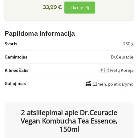
33,99
€
Į krepšelį
Papildoma informacija
Svoris
150 g
Gamintojas
Dr.Ceuracle
Kilmės šalis
🇰🇷 Pietų Korėja
Galiojimas
12
mėn. po atidarymo
2 atsiliepimai apie
Dr.Ceuracle
Vegan Kombucha Tea Essence,
150ml