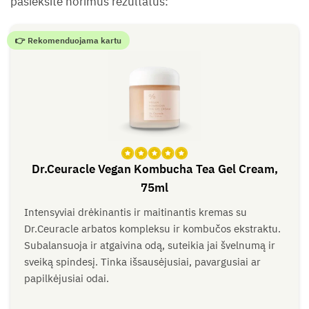
pasieksite norimus rezultatus:
👉 Rekomenduojama kartu
Dr.Ceuracle Vegan Kombucha Tea Gel Cream,
Įvertinimas:
75ml
5
iš 5
Intensyviai drėkinantis ir maitinantis kremas su
Dr.Ceuracle arbatos kompleksu ir kombučos ekstraktu.
Subalansuoja ir atgaivina odą, suteikia jai švelnumą ir
sveiką spindesį. Tinka išsausėjusiai, pavargusiai ar
papilkėjusiai odai.