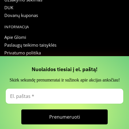
DUK
Dovanų kuponas
INFORMACIJA
Apie Glomi
Paslaugų teikimo taisyklės
Privatumo politika
Slapukų nustatymai
Atsiliepimai
Slapukų naudojimas
Nuolaidos tiesiai į el. paštą!
Straipsniai
Skirk sekundę prenumeratai ir sužinok apie akcijas anksčiau!
Susisiekti
Informuojame, kad svetainės funkcionalumui palaikyti naudojame
slapukų (Cookies) technologiją. Jūs galite pasirinkti sutikti su visų arba
El.
SEKITE MUS
dalies slapukų naudojimu. Detalesnė informacija apie asmens duomenų
paštas
tvarkymą pateikiama mūsų
Privatumo politikoje
.
*
Naujienlaiškis
Facebook
Instagram
Patvirtinti visus