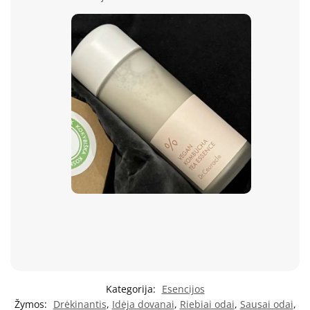
Kategorija:
Esencijos
Žymos:
Drėkinantis
,
Idėja dovanai
,
Riebiai odai
,
Sausai odai
,