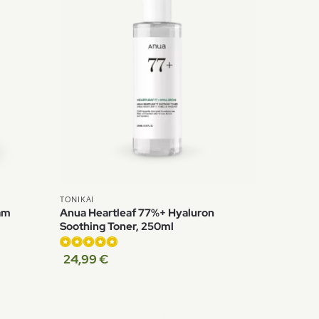
TONIKAI
am
Anua Heartleaf 77%+ Hyaluron
Soothing Toner, 250ml
24,99
€
Įvertinimas:
4.75
iš 5