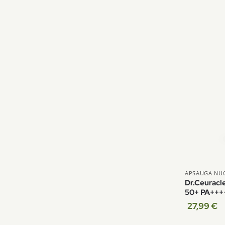
APSAUGA NUO
Dr.Ceuracl
50+ PA+++
27,99
€