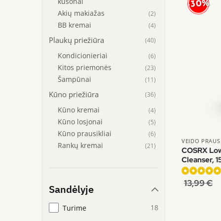
kušonai
-30%
Akių makiažas
(2)
BB kremai
(4)
Plaukų priežiūra
(40)
Kondicionieriai
(6)
Kitos priemonės
(23)
Šampūnai
(11)
Kūno priežiūra
(36)
Kūno kremai
(4)
Kūno losjonai
(5)
Kūno prausikliai
(6)
VEIDO PRAUSI
Rankų kremai
(21)
COSRX Low
Cleanser, 
Įvertinimas:
13,99
€
Sandėlyje
4.91
iš 5
18
Turime