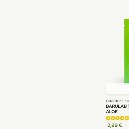
LAKŠTINĖS K
BARULAB T
ALOE
2,99
€
Įvertinimas: