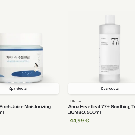
Išparduota
Išparduota
I
TONIKAI
Birch Juice Moisturizing
Anua Heartleaf 77% Soothing T
ml
JUMBO, 500ml
44,99
€