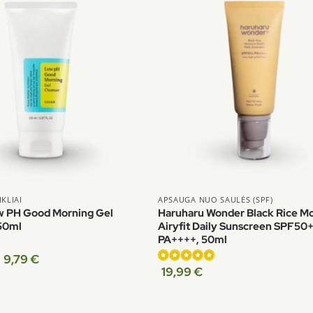
KLIAI
APSAUGA NUO SAULĖS (SPF)
 PH Good Morning Gel
Haruharu Wonder Black Rice Mo
150ml
Airyfit Daily Sunscreen SPF50
PA++++, 50ml
9,79
€
19,99
€
Įvertinimas:
5.00
iš 5