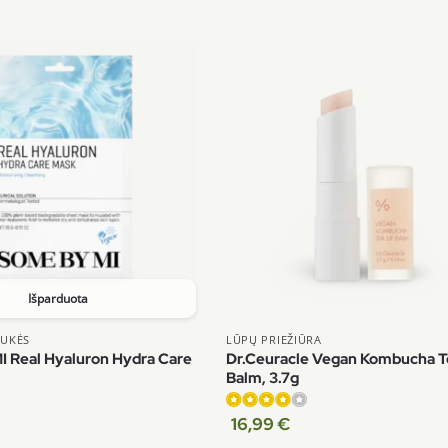
Išparduota
AUKĖS
LŪPŲ PRIEŽIŪRA
 Real Hyaluron Hydra Care
Dr.Ceuracle Vegan Kombucha T
Balm, 3.7g
16,99
€
Įvertinimas:
4.00
iš 5