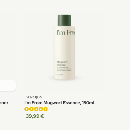
ESENCIJOS
oner
I’m From Mugwort Essence, 150ml
39,99
€
Įvertinimas:
5.00
iš 5