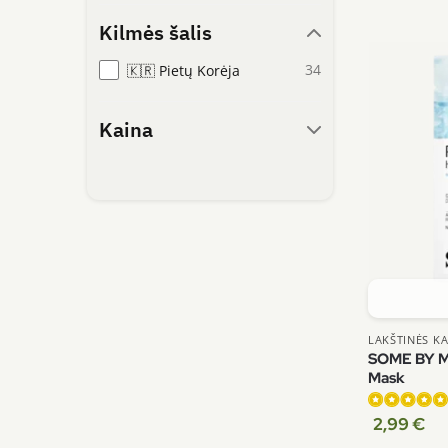
Kilmės šalis
34
🇰🇷 Pietų Korėja
Kaina
min.
max.
LAKŠTINĖS K
SOME BY MI
Mask
2,99
€
Įvertinimas:
4.88
iš 5