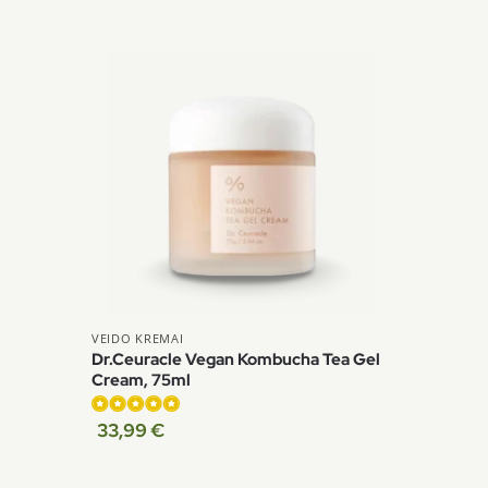
VEIDO KREMAI
Dr.Ceuracle Vegan Kombucha Tea Gel
Cream, 75ml
33,99
€
Įvertinimas:
5.00
iš 5