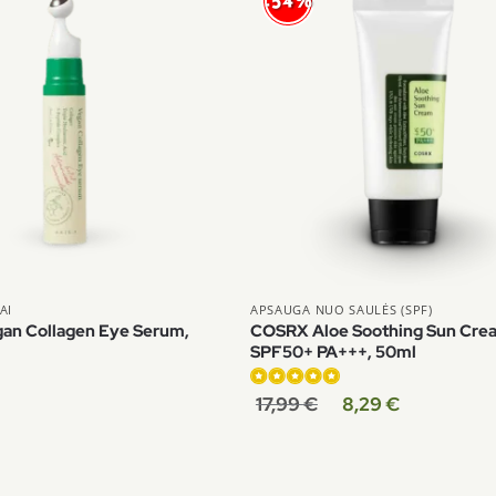
-54%
AI
APSAUGA NUO SAULĖS (SPF)
an Collagen Eye Serum,
COSRX Aloe Soothing Sun Cre
SPF50+ PA+++, 50ml
Įvertinimas:
17,99
€
8,29
€
4.91
iš 5