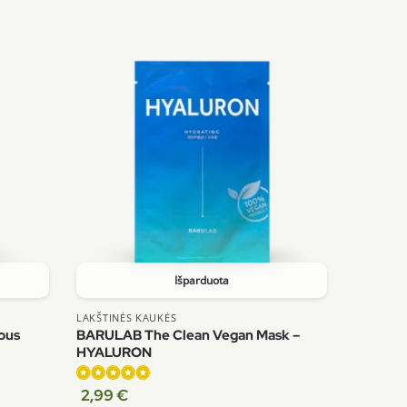
5.00
iš 5
Išparduota
LAKŠTINĖS KAUKĖS
ous
BARULAB The Clean Vegan Mask –
HYALURON
2,99
€
Įvertinimas: