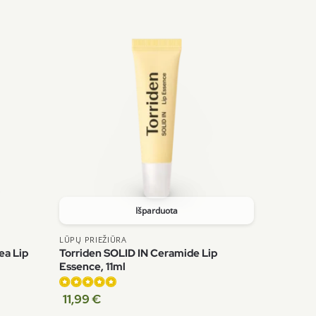
Išparduota
LŪPŲ PRIEŽIŪRA
ea Lip
Torriden SOLID IN Ceramide Lip
Essence, 11ml
11,99
€
Įvertinimas:
5.00
iš 5