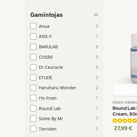
Gamintojas
2
Anua
1
AXIS-Y
9
BARULAB
3
COSRX
5
Dr.Ceuracle
2
ETUDE
2
Haruharu Wonder
1
I'm From
VEIDO KREMA
Round Lab 
1
Round Lab
Cream, 80
7
Some By Mi
27,99
€
Įvertinimas:
1
Torriden
5.00
iš 5