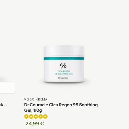
VEIDO KREMAI
k –
Dr.Ceuracle Cica Regen 95 Soothing
Gel, 110g
24,99
€
Įvertinimas: