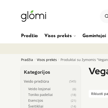
Skip
Skip
to
to
Pro
sea
navigation
content
Pradžia
Visos prekės
Gamintojai
Pradžia
/
Visos prekės
/
Produktai su žymomis “Vegan
Veg
Kategorijos
Veido priežiūra
(545)
Veido losjonai
(6)
Toniko padeliai
(18)
Esencijos
(21)
Šveitikliai
(14)