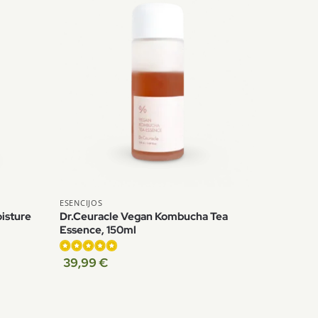
ESENCIJOS
isture
Dr.Ceuracle Vegan Kombucha Tea
+
Essence, 150ml
39,99
€
Įvertinimas:
5.00
iš 5