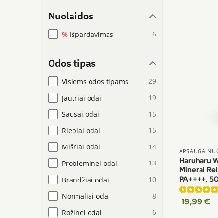
Nuolaidos
6
Išpardavimas
Odos tipas
29
Visiems odos tipams
19
Jautriai odai
15
Sausai odai
15
Riebiai odai
14
Mišriai odai
APSAUGA NUO
Haruharu W
13
Probleminei odai
Mineral Re
PA++++, 5
10
Brandžiai odai
8
Normaliai odai
19,99
€
Įvertinimas:
4.75
iš 5
6
Rožinei odai