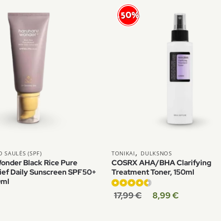
-50%
,
 SAULĖS (SPF)
TONIKAI
DULKSNOS
onder Black Rice Pure
COSRX AHA/BHA Clarifying
lief Daily Sunscreen SPF50+
Treatment Toner, 150ml
0ml
Įvertinimas:
17,99
€
8,99
€
4.50
iš 5