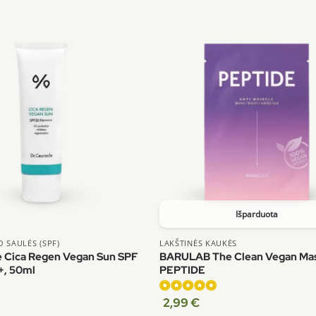
Išparduota
 SAULĖS (SPF)
LAKŠTINĖS KAUKĖS
e Cica Regen Vegan Sun SPF
BARULAB The Clean Vegan Mas
+, 50ml
PEPTIDE
2,99
€
Įvertinimas: