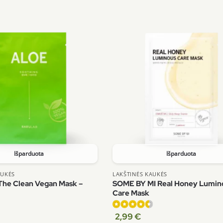
5.00
iš 5
Išparduota
Išparduota
AUKĖS
LAKŠTINĖS KAUKĖS
he Clean Vegan Mask –
SOME BY MI Real Honey Lumin
Care Mask
2,99
€
Įvertinimas: