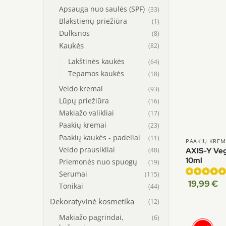
Apsauga nuo saulės (SPF)
(33)
Blakstienų priežiūra
(1)
Dulksnos
(8)
Kaukės
(82)
Lakštinės kaukės
(64)
Tepamos kaukės
(18)
Veido kremai
(93)
Lūpų priežiūra
(16)
Makiažo valikliai
(17)
Paakių kremai
(23)
Paakių kaukės - padeliai
(11)
PAAKIŲ KREM
Veido prausikliai
(48)
AXIS-Y Veg
10ml
Priemonės nuo spuogų
(19)
Serumai
(115)
19,99
€
Įvertinimas:
Tonikai
(44)
5.00
iš 5
Dekoratyvinė kosmetika
(12)
Makiažo pagrindai,
(6)