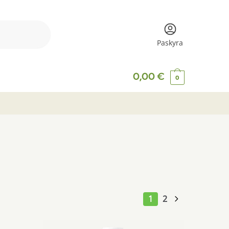
Paskyra
0,00
€
0
1
2