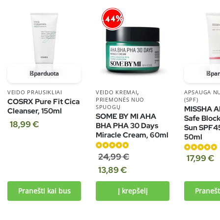
-44%
Išparduota
Išpa
,
VEIDO PRAUSIKLIAI
VEIDO KREMAI
APSAUGA N
PRIEMONĖS NUO
(SPF)
COSRX Pure Fit Cica
SPUOGŲ
MISSHA Al
Cleanser, 150ml
SOME BY MI AHA
Safe Bloc
18,99
€
BHA PHA 30 Days
Sun SPF4
Miracle Cream, 60ml
50ml
Įvertinimas:
24,99
€
Įvertinimas:
17,99
€
5.00
iš 5
5.00
iš 5
13,89
€
Pranešti kai bus
Į krepšelį
Pranešt