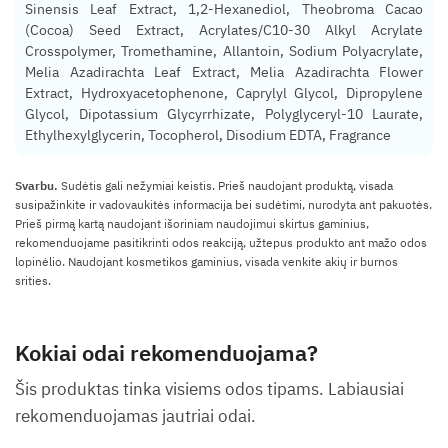
Sinensis Leaf Extract, 1,2-Hexanediol, Theobroma Cacao
(Cocoa) Seed Extract, Acrylates/C10-30 Alkyl Acrylate
Crosspolymer, Tromethamine, Allantoin, Sodium Polyacrylate,
Melia Azadirachta Leaf Extract, Melia Azadirachta Flower
Extract, Hydroxyacetophenone, Caprylyl Glycol, Dipropylene
Glycol, Dipotassium Glycyrrhizate, Polyglyceryl-10 Laurate,
Ethylhexylglycerin, Tocopherol, Disodium EDTA, Fragrance
Svarbu.
Sudėtis gali nežymiai keistis. Prieš naudojant produktą, visada
susipažinkite ir vadovaukitės informacija bei sudėtimi, nurodyta ant pakuotės.
Prieš pirmą kartą naudojant išoriniam naudojimui skirtus gaminius,
rekomenduojame pasitikrinti odos reakciją, užtepus produkto ant mažo odos
lopinėlio. Naudojant kosmetikos gaminius, visada venkite akių ir burnos
srities.
Kokiai odai rekomenduojama?
Šis produktas tinka visiems odos tipams. Labiausiai
rekomenduojamas jautriai odai.