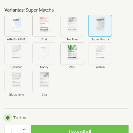
Įvertinimas:
Variantas:
Super Matcha
5.00
iš 5
(viso
įvertinimų:
)
AHA-BHA-PHA
Snail
Tea Tree
Super Matcha
Hyaluron
Honey
Aloe
Vitamin
Glutathione
Cica
Turime
produkto
Į krepšelį