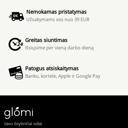
Nemokamas pristatymas
Užsakymams vos nuo 39 EUR
Greitas siuntimas
Išsiųsime per vieną darbo dieną
Patogus atsiskaitymas
Banku, kortele, Apple ir Google Pay
tavo švytinčiai odai