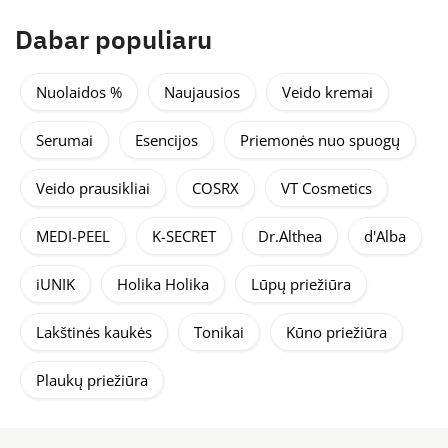
Dabar populiaru
Nuolaidos %
Naujausios
Veido kremai
Serumai
Esencijos
Priemonės nuo spuogų
Veido prausikliai
COSRX
VT Cosmetics
MEDI-PEEL
K-SECRET
Dr.Althea
d'Alba
iUNIK
Holika Holika
Lūpų priežiūra
Lakštinės kaukės
Tonikai
Kūno priežiūra
Plaukų priežiūra