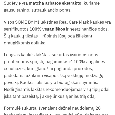
Sudėtyje yra
matcha arbatos ekstrakto
, kuriame
gausu tanino, sutraukiančio poras.
Visos SOME BY MI lakštinės Real Care Mask kaukės yra
sertifikuotos
100% veganiškos
ir neerzinančios odos.
Šių kaukių tikslas – rūpintis jūsų oda išliekant
draugiškomis aplinkai.
Lengvas kaukės lakštas, sukurtas įvairioms odos
problemoms spręsti, pagamintas iš 100% augalinės
celiuliozės, kuri glaudžiai priglunda prie odos,
padėdama užtikrinti visapusišką veikliųjų medžiagų
poveikį. Kaukės lakštas yra biologiškai suyrantis.
Nedirginantis lakštas rekomenduojamas visų tipų odai,
įskaitant pažeistą, į aknę linkusią ar jautrią odą.
Formulė sukurta išvengiant dažnai naudojamų 20