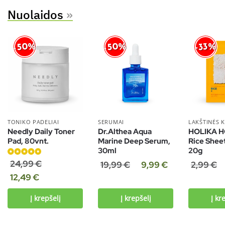
Nuolaidos
»
-50%
-50%
-33%
TONIKO PADELIAI
SERUMAI
LAKŠTINĖS 
Needly Daily Toner
Dr.Althea Aqua
HOLIKA H
Pad, 80vnt.
Marine Deep Serum,
Rice Shee
30ml
20g
Įvertinimas:
24,99
€
19,99
€
9,99
€
2,99
€
5.00
iš 5
12,49
€
Į krepšelį
Į krepšelį
Į kr