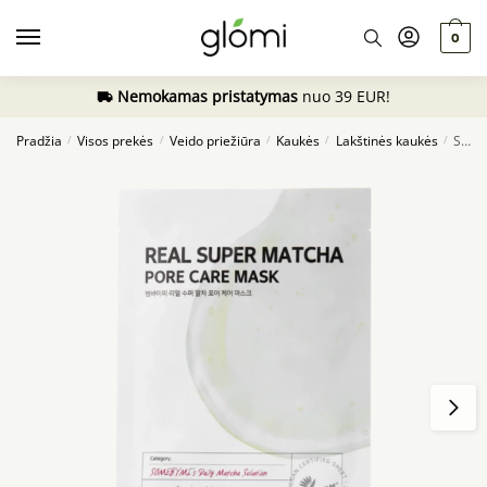
Skip
Skip
to
to
0
navigation
content
Nemokamas pristatymas
nuo 39 EUR!
Pradžia
Visos prekės
Veido priežiūra
Kaukės
Lakštinės kaukės
SOME BY MI Real Super Matcha Pore Care Mask
/
/
/
/
/