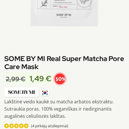
SOME BY MI Real Super Matcha Pore
Care Mask
1,49
€
2,99
€
-50%
Lakštinė veido kaukė su matcha arbatos ekstraktu.
Sutraukia poras. 100% veganiškas ir nedirginantis
augalinės celiuliozės lakštas.
(
4
pirkėjų atsiliepimai)