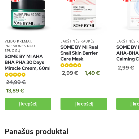
,
VEIDO KREMAI
LAKŠTINĖS KAUKĖS
LAKŠTINĖS 
PRIEMONĖS NUO
SOME BY MI Real
SOME BY M
SPUOGŲ
Snail Skin Barrier
AHA-BHA
SOME BY MI AHA
Care Mask
Calming C
BHA PHA 30 Days
2,99
€
Miracle Cream, 60ml
Įvertinimas:
2,99
€
1,49
€
5.00
iš 5
Įvertinimas:
24,99
€
5.00
iš 5
13,89
€
Į krepšelį
Į krepšelį
Į kr
Panašūs produktai