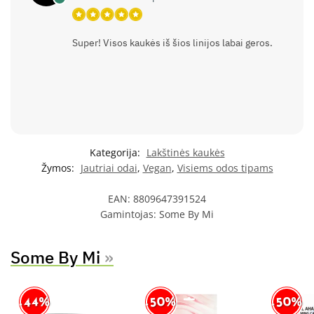
Super! Visos kaukės iš šios linijos labai geros.
Kategorija:
Lakštinės kaukės
Žymos:
Jautriai odai
,
Vegan
,
Visiems odos tipams
EAN:
8809647391524
Gamintojas:
Some By Mi
Some By Mi
»
-44%
-50%
-50%