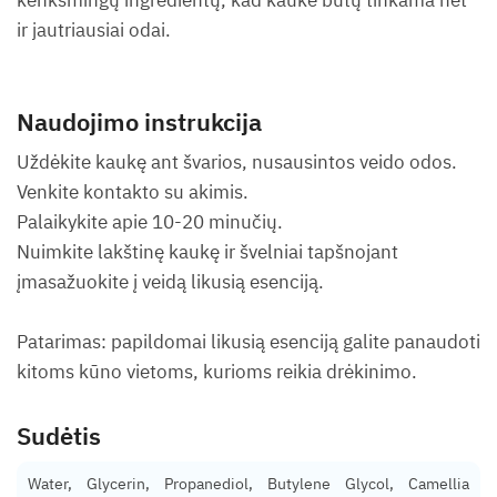
kenksmingų ingredientų, kad kaukė būtų tinkama net
ir jautriausiai odai.
Naudojimo instrukcija
Uždėkite kaukę ant švarios, nusausintos veido odos.
Venkite kontakto su akimis.
Palaikykite apie 10-20 minučių.
Nuimkite lakštinę kaukę ir švelniai tapšnojant
įmasažuokite į veidą likusią esenciją.
Patarimas: papildomai likusią esenciją galite panaudoti
kitoms kūno vietoms, kurioms reikia drėkinimo.
Sudėtis
Water, Glycerin, Propanediol, Butylene Glycol, Camellia