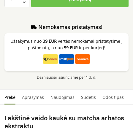
kiekis:
SOME
BY
MI
Nemokamas pristatymas!
Real
Super
Užsakymus nuo
39 EUR
vertės nemokamai pristatysime į
Matcha
paštomatą, o nuo
59 EUR
ir per kurjerį!
Pore
Care
Mask
Dažniausiai išsiunčiame per 1 d. d.
Prekė
Aprašymas
Naudojimas
Sudėtis
Odos tipas
S
Lakštinė veido kaukė su matcha arbatos
ekstraktu