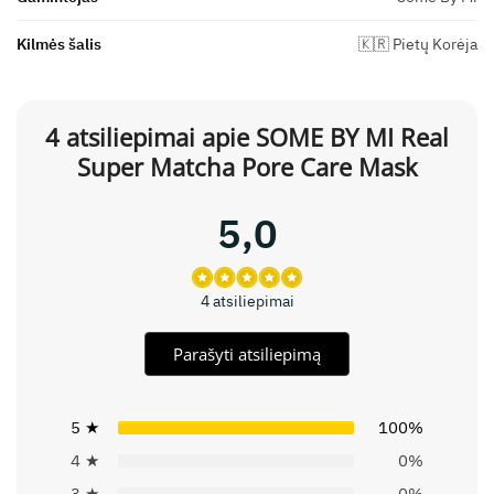
Kilmės šalis
🇰🇷 Pietų Korėja
4 atsiliepimai apie
SOME BY MI Real
Super Matcha Pore Care Mask
5,0
4 atsiliepimai
Parašyti atsiliepimą
5 ★
100%
4 ★
0%
3 ★
0%