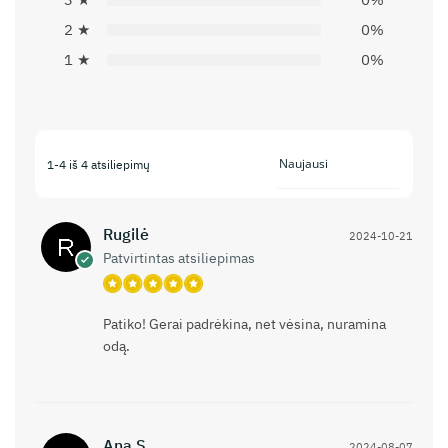
2 ★
0%
1 ★
0%
1-4 iš 4 atsiliepimų
Rugilė
2024-10-21
Patvirtintas atsiliepimas
Patiko! Gerai padrėkina, net vėsina, nuramina
odą.
Ana S.
2024-08-07