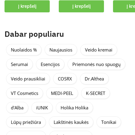
Į krepšelį
Į krepšelį
Į kr
Dabar populiaru
Nuolaidos %
Naujausios
Veido kremai
Serumai
Esencijos
Priemonės nuo spuogų
Veido prausikliai
COSRX
Dr.Althea
VT Cosmetics
MEDI-PEEL
K-SECRET
d'Alba
iUNIK
Holika Holika
Lūpų priežiūra
Lakštinės kaukės
Tonikai