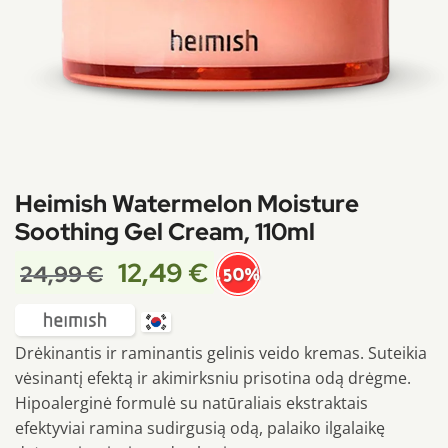
Heimish Watermelon Moisture
Soothing Gel Cream, 110ml
12,49
€
24,99
€
-50%
Drėkinantis ir raminantis gelinis veido kremas. Suteikia
vėsinantį efektą ir akimirksniu prisotina odą drėgme.
Hipoalerginė formulė su natūraliais ekstraktais
efektyviai ramina sudirgusią odą, palaiko ilgalaikę