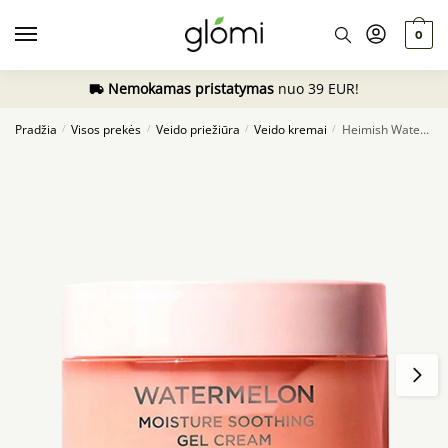
Skip
Skip
to
to
0
navigation
content
Nemokamas pristatymas
nuo 39 EUR!
Pradžia
Visos prekės
Veido priežiūra
Veido kremai
Heimish Watermelon Moisture Soothing Gel Cream, 110ml
/
/
/
/