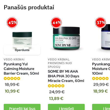
Panašūs produktai
-42%
-44%
-37%
Išparduota
,
VEIDO KREMAI
VEIDO KREMAI
VEIDO KREM
PRIEMONĖS NUO
Pyunkang Yul
Pyunkang
SPUOGŲ
Calming Moisture
Moisture 
SOME BY MI AHA
Barrier Cream, 50ml
100ml
BHA PHA 30 Days
Miracle Cream, 60ml
Įvertinimas:
Įvertinimas:
18,99
€
29,99
€
5.00
iš 5
5.00
iš 5
10,99
€
18,99
€
Įvertinimas:
24,99
€
5.00
iš 5
13,89
€
Pranešti kai bus
Į krepšelį
Į kr