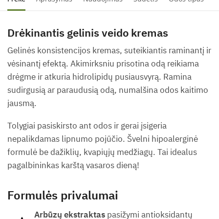
Drėkinantis gelinis veido kremas
Gelinės konsistencijos kremas, suteikiantis raminantį ir
vėsinantį efektą. Akimirksniu prisotina odą reikiama
drėgme ir atkuria hidrolipidų pusiausvyrą. Ramina
sudirgusią ar paraudusią odą, numalšina odos kaitimo
jausmą.
Tolygiai pasiskirsto ant odos ir gerai įsigeria
nepalikdamas lipnumo pojūčio. Švelni hipoalerginė
formulė be dažiklių, kvapiųjų medžiagų. Tai idealus
pagalbininkas karštą vasaros dieną!
Formulės privalumai
Arbūzų ekstraktas
pasižymi antioksidantų