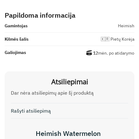
Papildoma informacija
Gamintojas
Heimish
Kilmės šalis
🇰🇷 Pietų Korėja
Galiojimas
12
mėn. po atidarymo
Atsiliepimai
Dar nėra atsiliepimų apie šį produktą
Rašyti atsiliepimą
Heimish Watermelon