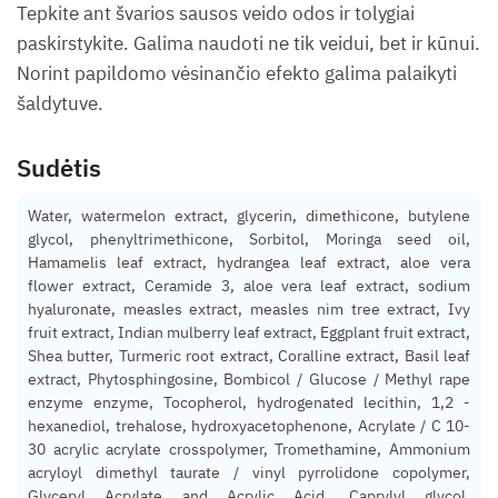
Tepkite ant švarios sausos veido odos ir tolygiai
paskirstykite. Galima naudoti ne tik veidui, bet ir kūnui.
Norint papildomo vėsinančio efekto galima palaikyti
šaldytuve.
Sudėtis
Water, watermelon extract, glycerin, dimethicone, butylene
glycol, phenyltrimethicone, Sorbitol, Moringa seed oil,
Hamamelis leaf extract, hydrangea leaf extract, aloe vera
flower extract, Ceramide 3, aloe vera leaf extract, sodium
hyaluronate, measles extract, measles nim tree extract, Ivy
fruit extract, Indian mulberry leaf extract, Eggplant fruit extract,
Shea butter, Turmeric root extract, Coralline extract, Basil leaf
extract, Phytosphingosine, Bombicol / Glucose / Methyl rape
enzyme enzyme, Tocopherol, hydrogenated lecithin, 1,2 -
hexanediol, trehalose, hydroxyacetophenone, Acrylate / C 10-
30 acrylic acrylate crosspolymer, Tromethamine, Ammonium
acryloyl dimethyl taurate / vinyl pyrrolidone copolymer,
Glyceryl Acrylate and Acrylic Acid, Caprylyl glycol,