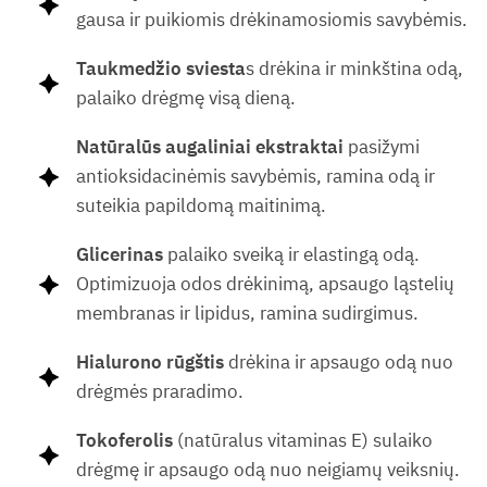
gausa ir puikiomis drėkinamosiomis savybėmis.
Taukmedžio sviesta
s drėkina ir minkština odą,
palaiko drėgmę visą dieną.
Natūralūs augaliniai ekstraktai
pasižymi
antioksidacinėmis savybėmis, ramina odą ir
suteikia papildomą maitinimą.
Glicerinas
palaiko sveiką ir elastingą odą.
Optimizuoja odos drėkinimą, apsaugo ląstelių
membranas ir lipidus, ramina sudirgimus.
Hialurono rūgštis
drėkina ir apsaugo odą nuo
drėgmės praradimo.
Tokoferolis
(natūralus vitaminas E) sulaiko
drėgmę ir apsaugo odą nuo neigiamų veiksnių.