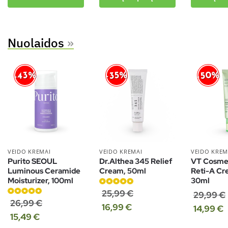
Nuolaidos
»
-50%
-43%
-35%
VEIDO KREMAI
VEIDO KREMAI
VEIDO KREM
Purito SEOUL
Dr.Althea 345 Relief
VT Cosmet
Luminous Ceramide
Cream, 50ml
Reti-A Cr
Moisturizer, 100ml
30ml
Įvertinimas:
25,99
€
29,99
€
Įvertinimas:
5.00
iš 5
26,99
€
16,99
€
14,99
€
5.00
iš 5
15,49
€