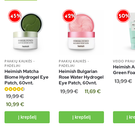
-42%
-50%
-45%
PAAKIŲ KAUKĖS -
PAAKIŲ KAUKĖS -
VEIDO PRAUS
PADELIAI
PADELIAI
Heimish Al
Heimish Matcha
Heimish Bulgarian
Green Foa
Biome Hydrogel Eye
Rose Water Hydrogel
13,99
€
Patch, 60vnt.
Eye Patch, 60vnt.
19,99
€
11,69
€
Įvertinimas:
19,99
€
4.50
iš 5
10,99
€
Į krepšelį
Į krepšelį
Į kr