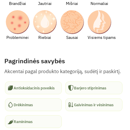
Brandžiai
Jautriai
Mišriai
Normaliai
Probleminei
Riebiai
Sausai
Visiems tipams
Pagrindinės savybės
Akcentai pagal produkto kategoriją, sudėtį ir paskirtį.
Antioksidacinis poveikis
Barjero stiprinimas
Drėkinimas
Gaivinimas ir vėsinimas
Raminimas