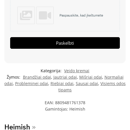
Paspauskite, kad įkeltumėte
Paskelbti
Kategorija:
Veido kremai
Žymos:
Brandžiai odai
,
Jautriai odai
,
Mišriai odai
,
Normaliai
odai
,
Probleminei odai
,
Riebiai odai
,
Sausai odai
,
Visiems odos
tipams
EAN:
8809481761378
Gamintojas:
Heimish
Heimish
»