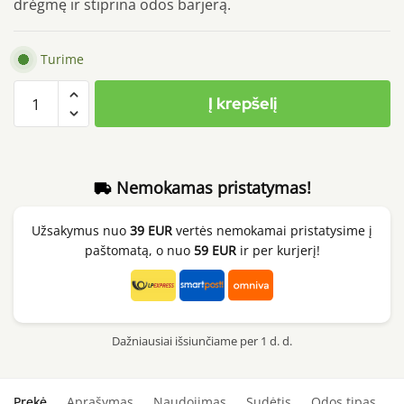
drėgmę ir stiprina odos barjerą.
Turime
produkto
Į krepšelį
kiekis:
Heimish
Watermelon
Moisture
Nemokamas pristatymas!
Soothing
Gel
Užsakymus nuo
39 EUR
vertės nemokamai pristatysime į
Cream,
paštomatą, o nuo
59 EUR
ir per kurjerį!
110ml
Dažniausiai išsiunčiame per 1 d. d.
Prekė
Aprašymas
Naudojimas
Sudėtis
Odos tipas
S