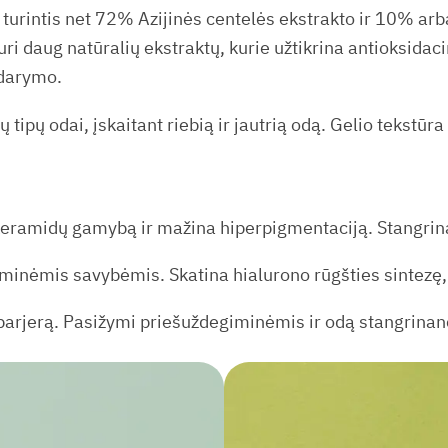
turintis net 72% Azijinės centelės ekstrakto ir 10% arb
uri daug natūralių ekstraktų, kurie užtikrina antioksidac
idarymo.
 tipų odai, įskaitant riebią ir jautrią odą. Gelio tekstūra 
keramidų gamybą ir mažina hiperpigmentaciją. Stangrina 
inėmis savybėmis. Skatina hialurono rūgšties sintezę, d
 barjerą. Pasižymi priešuždegiminėmis ir odą stangrina