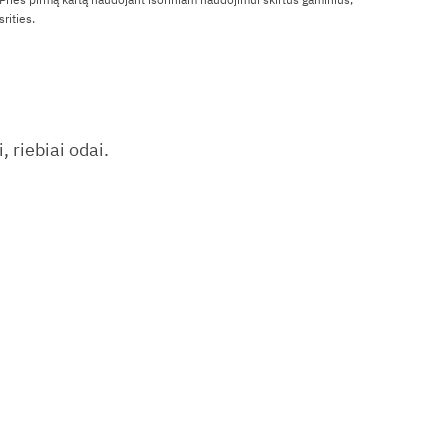
rities.
 riebiai odai.