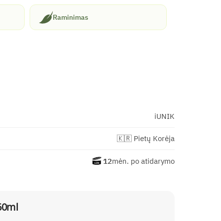
Raminimas
iUNIK
🇰🇷 Pietų Korėja
12
mėn. po atidarymo
60ml