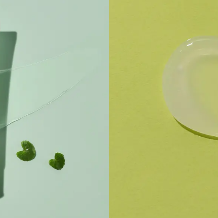
Nuolaidos tiesiai į el. paštą!