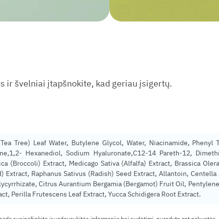
Skirk sekundę prenumeratai ir sužinok apie akcijas anksčiau!
El.
paštas
*
 ir švelniai įtapšnokite, kad geriau įsigertų.
📌 Nuolaidos
🔥 Naujienos
📝 Patarimai
⭐️ Tendencijos
🚚 Papildymai
 (Tea Tree) Leaf Water, Butylene Glycol, Water, Niacinamide, Phenyl
nine,1,2- Hexanediol, Sodium Hyaluronate,C12-14 Pareth-12, Dimet
ca (Broccoli) Extract, Medicago Sativa (Alfalfa) Extract, Brassica Ole
Extract, Raphanus Sativus (Radish) Seed Extract, Allantoin, Centella As
ycyrrhizate, Citrus Aurantium Bergamia (Bergamot) Fruit Oil, Pentylene 
t, Perilla Frutescens Leaf Extract, Yucca Schidigera Root Extract.
isada susipažinkite ir vadovaukitės informacija bei sudėtimi, nurodyta ant pakuotės.