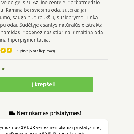
veido gelis su Azijine centele ir arbatmedžio
u. Ramina bei šviesina odą, suteikia jai
gumo, saugo nuo raukšlių susidarymo. Tinka
tipų odai. Sudėtyje esantys natūralūs ekstraktai
inamidas ir adenozinas stiprina ir maitina odą
ina hiperpigmentaciją.
(
1
pirkėjo atsiliepimas)
imas:
ime
 5
to
Į krepšelį
imų:
a
Nemokamas pristatymas!
g
kymus nuo
39 EUR
vertės nemokamai pristatysime į
paštomatą, o nuo
59 EUR
ir per kurjerį!