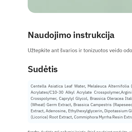
Naudojimo instrukcija
Užtepkite ant švarios ir tonizuotos veido odos
Sudėtis
Centella Asiatica Leaf Water, Melaleuca Alternifolia
Acrylates/C10-30 Alkyl Acrylate Crosspolymer,Argi
Crosspolymer, Caprylyl Glycol, Brassica Oleracea Itali
(Wheat) Germ Extract, Brassica Campestris (Rapeseed) 
Extract, Adenosine, Ethylhexylglycerin, Dipotassium Gl
(Licorice) Root Extract, Commiphora Myrrha Resin Extrac
Svarbu.
Sudėtis gali nežymiai keistis. Prieš naudojant produktą, v