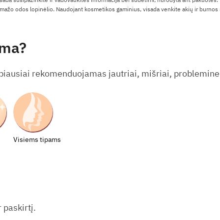
ažo odos lopinėlio. Naudojant kosmetikos gaminius, visada venkite akių ir burnos s
ama?
biausiai rekomenduojamas jautriai, mišriai, probleminei,
Visiems tipams
 paskirtį.