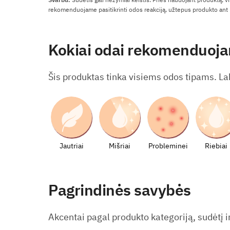
rekomenduojame pasitikrinti odos reakciją, užtepus produkto ant m
Kokiai odai rekomenduoj
Šis produktas tinka visiems odos tipams. La
Jautriai
Mišriai
Probleminei
Riebiai
Pagrindinės savybės
Akcentai pagal produkto kategoriją, sudėtį ir