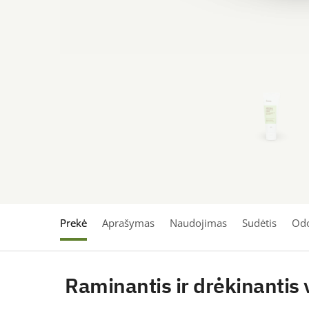
Prekė
Aprašymas
Naudojimas
Sudėtis
Odo
Raminantis ir drėkinantis v