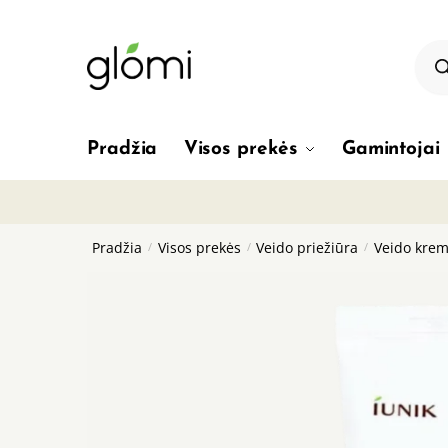
Skip
Skip
to
to
Pro
sea
navigation
content
Pradžia
Visos prekės
Gamintojai
Pradžia
/
Visos prekės
/
Veido priežiūra
/
Veido krem