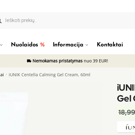
ducts
rch
Nuolaidos
Informacija
Kontaktai
Nemokamas pristatymas
nuo 39 EUR!
ai
/
iUNIK Centella Calming Gel Cream, 60ml
iUNI
Gel
18,9