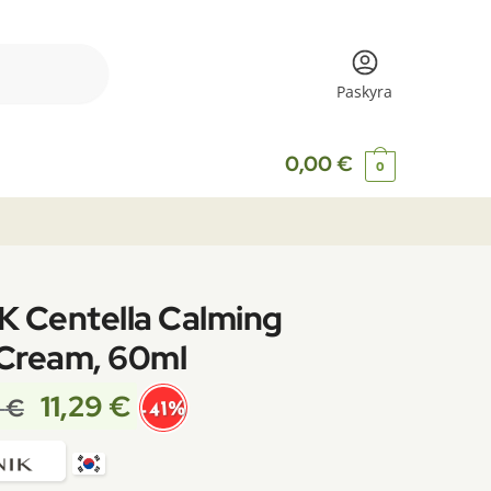
Paskyra
0,00
€
0
K Centella Calming
 Cream, 60ml
11,29
€
9
€
-41%