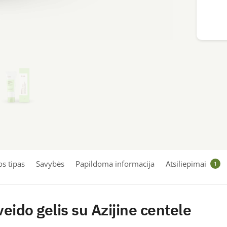
60ml
s tipas
Savybės
Papildoma informacija
Atsiliepimai
1
eido gelis su Azijine centele