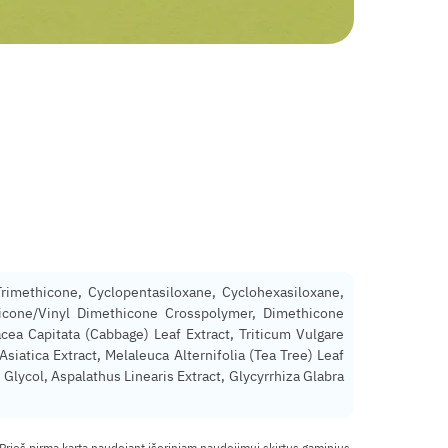
 Trimethicone, Cyclopentasiloxane, Cyclohexasiloxane,
hicone/Vinyl Dimethicone Crosspolymer, Dimethicone
racea Capitata (Cabbage) Leaf Extract, Triticum Vulgare
iatica Extract, Melaleuca Alternifolia (Tea Tree) Leaf
Glycol, Aspalathus Linearis Extract, Glycyrrhiza Glabra
 Prieš pirmą kartą naudojant išoriniam naudojimui skirtus gaminius,