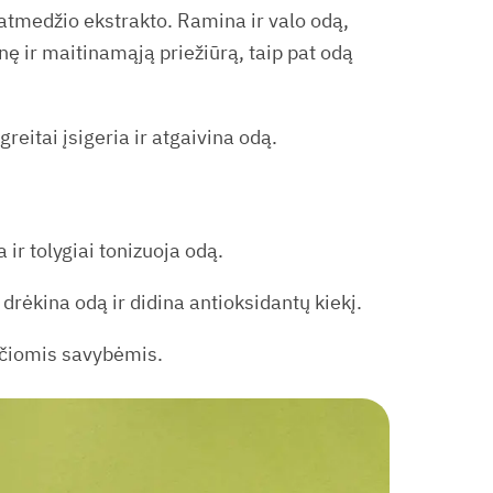
atmedžio ekstrakto. Ramina ir valo odą,
inę ir maitinamąją priežiūrą, taip pat odą
greitai įsigeria ir atgaivina odą.
ir tolygiai tonizuoja odą.
rėkina odą ir didina antioksidantų kiekį.
nčiomis savybėmis.