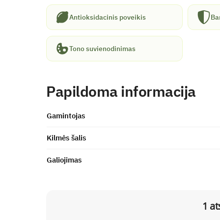
Antioksidacinis poveikis
Bar
Tono suvienodinimas
Papildoma informacija
Gamintojas
Kilmės šalis
Galiojimas
1 at