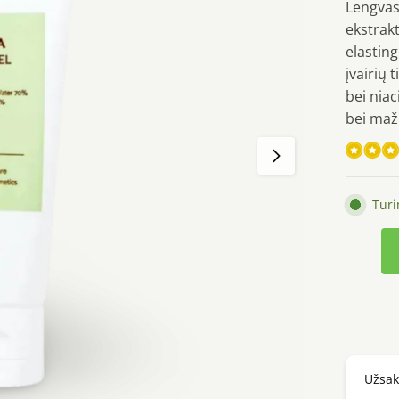
Lengvas 
ekstrakt
elastin
įvairių 
bei niac
bei maž
Įvertin
Tur
5.00
iš
(viso
produk
įvertin
kiekis:
)
iUNIK
Centell
Calmin
Gel
Užsa
Cream,