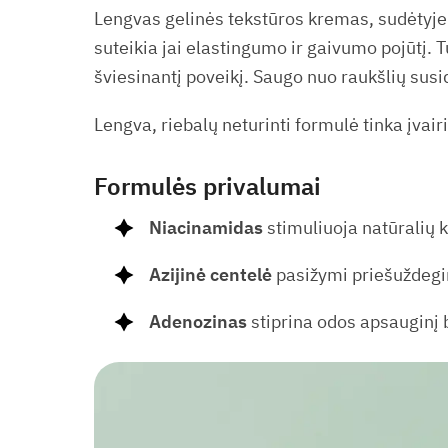
Lengvas gelinės tekstūros kremas, sudėtyje 
suteikia jai elastingumo ir gaivumo pojūtį. T
šviesinantį poveikį. Saugo nuo raukšlių sus
Lengva, riebalų neturinti formulė tinka įvairių
Formulės privalumai
Niacinamidas
stimuliuoja natūralių 
Azijinė centelė
pasižymi priešuždegim
Adenozinas
stiprina odos apsauginį