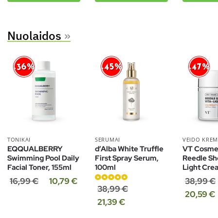
Nuolaidos
»
-36%
-45%
-47%
TONIKAI
SERUMAI
VEIDO KREM
EQQUALBERRY
d’Alba White Truffle
VT Cosme
Swimming Pool Daily
First Spray Serum,
Reedle Sh
Facial Toner, 155ml
100ml
Light Cre
16,99
€
10,79
€
38,99
€
Įvertinimas:
38,99
€
20,59
€
4.86
iš 5
21,39
€