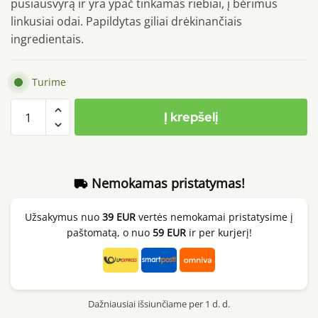
pusiausvyrą ir yra ypač tinkamas riebiai, į bėrimus
linkusiai odai. Papildytas giliai drėkinančiais
ingredientais.
Turime
produkto
Į krepšelį
kiekis:
Medicube
Zero
Pore
Nemokamas pristatymas!
One
Day
Užsakymus nuo
39 EUR
vertės nemokamai pristatysime į
Serum,
paštomatą, o nuo
59 EUR
ir per kurjerį!
30ml
Dažniausiai išsiunčiame per 1 d. d.