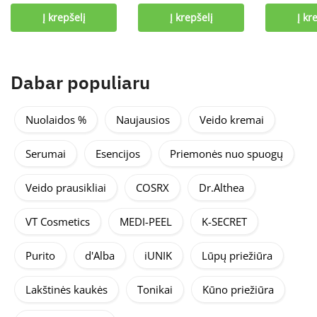
Į krepšelį
Į krepšelį
Į kr
Dabar populiaru
Nuolaidos %
Naujausios
Veido kremai
Serumai
Esencijos
Priemonės nuo spuogų
Veido prausikliai
COSRX
Dr.Althea
VT Cosmetics
MEDI-PEEL
K-SECRET
Purito
d'Alba
iUNIK
Lūpų priežiūra
Lakštinės kaukės
Tonikai
Kūno priežiūra