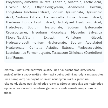
Polyacryloyldimethyl Taurate, Lecithin, Allantoin, Lactic Acid,
Glycolic Acid, Ethylhexylglycerin, Adenosine, Dextrin,
Indigofera Tinctoria Extract, Sodium Hyaluronate, Hyaluronic
Acid, Sodium Citrate, Hemerocallis Fulva Flower Extract,
Gardenia Florida Fruit Extract, Hydrolyzed Hyaluronic Acid,
Hydrolyzed Sodium Hyaluronate, Sodium Hyaluronate
Crosspolymer, Trisodium Phosphate, Myosotis Sylvatica
Flower/Leaf/Stem Extract, Pentylene Glycol,
Hydroxypropyltrimonium Hyaluronate, Sodium Acetylated
Hyaluronate, Centella Asiatica Extract, Madecassoside,
Lactobacillus Ferment Lysate, Taraxacum Officinale (Dandelion)
Leaf Extract
Svarbu.
Sudėtis gali nežymiai keistis. Prieš naudojant produktą, visada
susipažinkite ir vadovaukitės informacija bei sudėtimi, nurodyta ant pakuotės.
Prieš pirmą kartą naudojant išoriniam naudojimui skirtus gaminius,
rekomenduojame pasitikrinti odos reakciją, užtepus produkto ant mažo odos
lopinėlio. Naudojant kosmetikos gaminius, visada venkite akių ir burnos
srities.