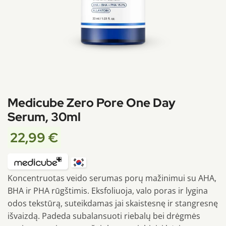
Medicube Zero Pore One Day
Serum, 30ml
22,99
€
Koncentruotas veido serumas porų mažinimui su AHA,
BHA ir PHA rūgštimis. Eksfoliuoja, valo poras ir lygina
odos tekstūrą, suteikdamas jai skaistesnę ir stangresnę
išvaizdą. Padeda subalansuoti riebalų bei drėgmės