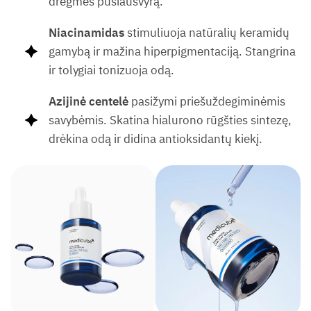
drėgmės pusiausvyrą.
Niacinamidas
stimuliuoja natūralių keramidų
gamybą ir mažina hiperpigmentaciją. Stangrina
ir tolygiai tonizuoja odą.
Azijinė centelė
pasižymi priešuždegiminėmis
savybėmis. Skatina hialurono rūgšties sintezę,
drėkina odą ir didina antioksidantų kiekį.