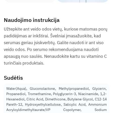
Naudojimo instrukcija
Užtepkite ant veido odos vietų, kuriose matomas porų
padidėjimas ar inkštirai. Švelniai įmasažuokite, kad
serumas geriau įsiskverbtų. Galite naudoti ir ant viso
veido odos. Po serumo rekomenduojama naudoti
apsaugą nuo saulės. Nenaudokite kartu su vitamino C
turinčiais produktais.
Sudėtis
Water(Aqua), Gluconolactone, Methylpropanediol, Glycerin,
Propanediol, Tromethamine, Polyglycerin-3, Niacinamide, 1,2-
Hexanediol, Citric Acid, Dimethicone, Butylene Glycol, C12-14
Pareth-12, Hydroxyethylcellulose, Salicylic Acid, Ammonium
Acryloyldimethyltaurate/VP Copolymer, Sodium