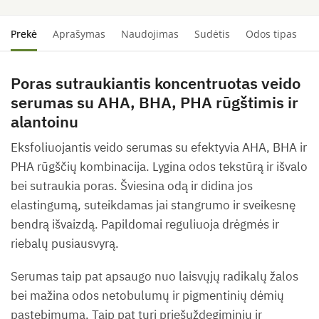
Prekė
Aprašymas
Naudojimas
Sudėtis
Odos tipas
S
Poras sutraukiantis koncentruotas veido
serumas su AHA, BHA, PHA rūgštimis ir
alantoinu
Eksfoliuojantis veido serumas su efektyvia AHA, BHA ir
PHA rūgščių kombinacija. Lygina odos tekstūrą ir išvalo
bei sutraukia poras. Šviesina odą ir didina jos
elastingumą, suteikdamas jai stangrumo ir sveikesnę
bendrą išvaizdą. Papildomai reguliuoja drėgmės ir
riebalų pusiausvyrą.
Serumas taip pat apsaugo nuo laisvųjų radikalų žalos
bei mažina odos netobulumų ir pigmentinių dėmių
pastebimumą. Taip pat turi priešuždegiminių ir