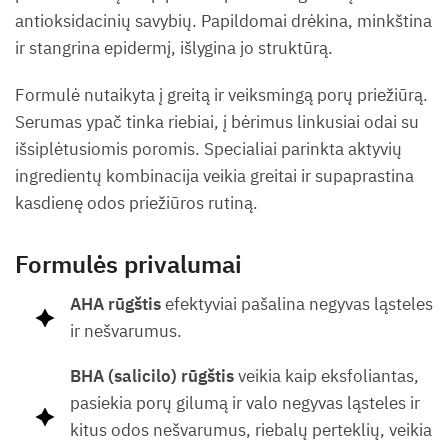
antioksidacinių savybių. Papildomai drėkina, minkština
ir stangrina epidermį, išlygina jo struktūrą.
Formulė nutaikyta į greitą ir veiksmingą porų priežiūrą.
Serumas ypač tinka riebiai, į bėrimus linkusiai odai su
išsiplėtusiomis poromis. Specialiai parinkta aktyvių
ingredientų kombinacija veikia greitai ir supaprastina
kasdienę odos priežiūros rutiną.
Formulės privalumai
AHA rūgštis
efektyviai pašalina negyvas ląsteles
ir nešvarumus.
BHA (salicilo) rūgštis
veikia kaip eksfoliantas,
pasiekia porų gilumą ir valo negyvas ląsteles ir
kitus odos nešvarumus, riebalų perteklių, veikia