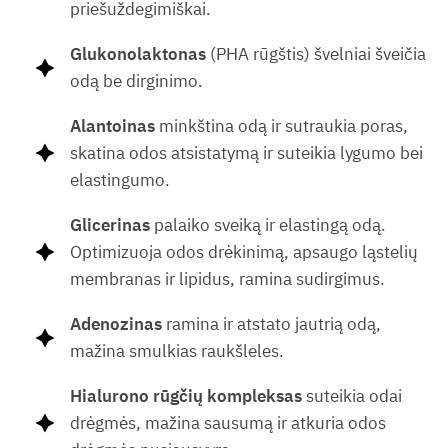
priešuždegimiškai.
Glukonolaktonas
(PHA rūgštis) švelniai šveičia
odą be dirginimo.
Alantoinas
minkština odą ir sutraukia poras,
skatina odos atsistatymą ir suteikia lygumo bei
elastingumo.
Glicerinas
palaiko sveiką ir elastingą odą.
Optimizuoja odos drėkinimą, apsaugo ląstelių
membranas ir lipidus, ramina sudirgimus.
Adenozinas
ramina ir atstato jautrią odą,
mažina smulkias raukšleles.
Hialurono rūgčių kompleksas
suteikia odai
drėgmės, mažina sausumą ir atkuria odos