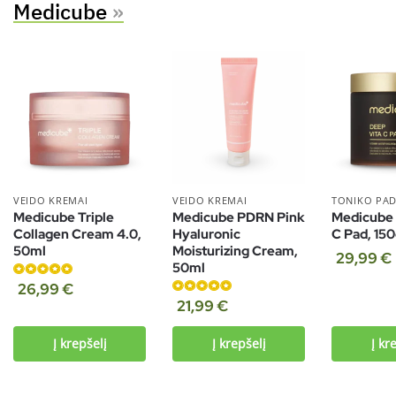
Medicube
»
VEIDO KREMAI
VEIDO KREMAI
TONIKO PAD
Medicube Triple
Medicube PDRN Pink
Medicube 
Collagen Cream 4.0,
Hyaluronic
C Pad, 15
50ml
Moisturizing Cream,
29,99
€
50ml
Įvertinimas:
26,99
€
5.00
iš 5
Įvertinimas:
21,99
€
5.00
iš 5
Į krepšelį
Į krepšelį
Į kr