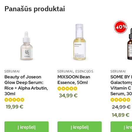
Panašūs produktai
-40%
,
SERUMAI
SERUMAI
ESENCIJOS
SERUMAI
Beauty of Joseon
MIXSOON Bean
SOME BY 
Glow Deep Serum:
Essence, 50ml
Galactom
Rice + Alpha Arbutin,
Vitamin C
30ml
Serum, 3
Įvertinimas:
34,99
€
4.80
iš 5
Įvertinimas:
Įvertinimas:
19,99
€
24,99
€
5.00
iš 5
5.00
iš 5
14,89
€
Į krepšelį
Į krepšelį
Į kr