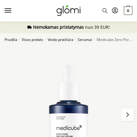
Skip
Skip
to
to
0
navigation
content
Nemokamas pristatymas
nuo 39 EUR!
Pradžia
Visos prekės
Veido priežiūra
Serumai
Medicube Zero Pore One Day Serum, 30ml
/
/
/
/