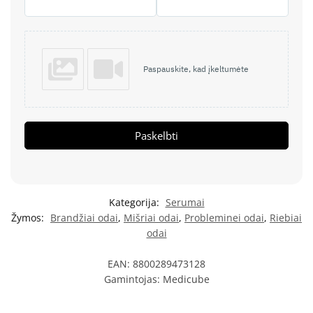
Paspauskite, kad įkeltumėte
Paskelbti
Kategorija:
Serumai
Žymos:
Brandžiai odai
,
Mišriai odai
,
Probleminei odai
,
Riebiai
odai
EAN:
8800289473128
Gamintojas:
Medicube