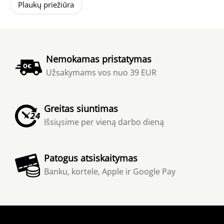
Plaukų priežiūra
Nemokamas pristatymas
Užsakymams vos nuo 39 EUR
Greitas siuntimas
Išsiųsime per vieną darbo dieną
Patogus atsiskaitymas
Banku, kortele, Apple ir Google Pay