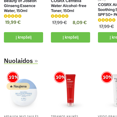
Beauty of Joseon
COSRX Centella
COSRX Al
Ginseng Essence
Water Alcohol-free
Soothing 
Water, 150ml
Toner, 150ml
SPF50+ P
Įvertinimas:
Įvertinimas:
19,99
€
17,99
€
8,09
€
Įvertinimas:
17,99
€
5.00
iš 5
5.00
iš 5
4.91
iš 5
Į krepšelį
Į krepšelį
Į kr
Nuolaidos
»
-30%
-30%
-32%
🔥 Naujiena
APSAUGA NUO SAULĖS
TEPAMOS KAUKĖS
VEIDO PRAUS