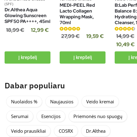
(SPF)
MEDI-PEEL Red
B:Lab Per
Dr.Althea Aqua
Lacto Collagen
Balance 8
Glowing Sunscreen
Wrapping Mask,
Hydrating
SPF50 PA++++, 45ml
70ml
Cleanser,
18,99
€
12,99
€
Įvertinimas:
Įvertinimas:
27,99
€
19,59
€
14,99
€
5.00
iš 5
4.60
iš 5
10,49
€
Į krepšelį
Į krepšelį
Į kr
Dabar populiaru
Nuolaidos %
Naujausios
Veido kremai
Serumai
Esencijos
Priemonės nuo spuogų
Veido prausikliai
COSRX
Dr.Althea