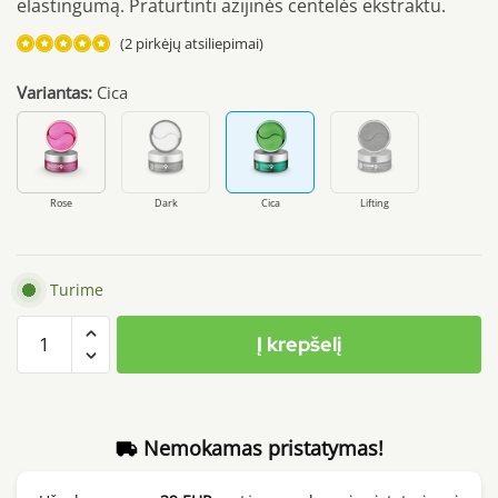
elastingumą. Praturtinti azijinės centelės ekstraktu.
(
2
pirkėjų atsiliepimai)
Įvertinimas:
Variantas:
Cica
5.00
iš 5
(viso
įvertinimų:
)
Rose
Dark
Cica
Lifting
Turime
produkto
Į krepšelį
kiekis:
MEDI-
PEEL
Hyaluron
Nemokamas pristatymas!
Cica
Peptide