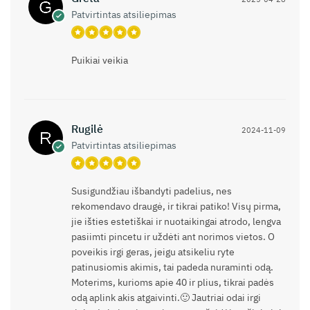
Patvirtintas atsiliepimas
Puikiai veikia
Rugilė
2024-11-09
Patvirtintas atsiliepimas
Susigundžiau išbandyti padelius, nes
rekomendavo draugė, ir tikrai patiko! Visų pirma,
jie išties estetiškai ir nuotaikingai atrodo, lengva
pasiimti pincetu ir uždėti ant norimos vietos. O
poveikis irgi geras, jeigu atsikeliu ryte
patinusiomis akimis, tai padeda nuraminti odą.
Moterims, kurioms apie 40 ir plius, tikrai padės
odą aplink akis atgaivinti.🙂 Jautriai odai irgi