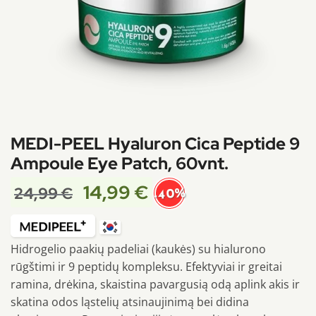
MEDI-PEEL Hyaluron Cica Peptide 9
Ampoule Eye Patch, 60vnt.
14,99
€
24,99
€
-40%
Hidrogelio paakių padeliai (kaukės) su hialurono
rūgštimi ir 9 peptidų kompleksu. Efektyviai ir greitai
ramina, drėkina, skaistina pavargusią odą aplink akis ir
skatina odos ląstelių atsinaujinimą bei didina