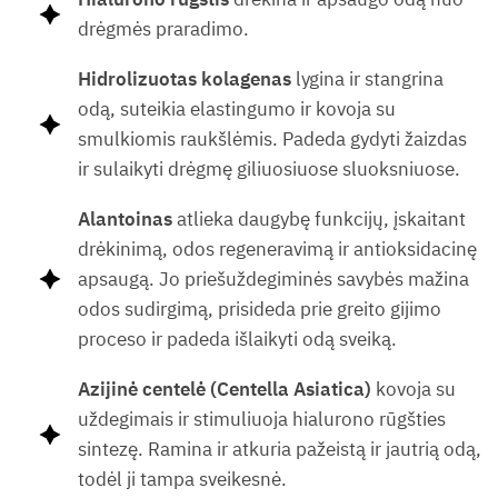
drėgmės praradimo.
Hidrolizuotas
kolagenas
lygina ir stangrina
odą, suteikia elastingumo ir kovoja su
smulkiomis raukšlėmis. Padeda gydyti žaizdas
ir sulaikyti drėgmę giliuosiuose sluoksniuose.
Alantoinas
atlieka daugybę funkcijų, įskaitant
drėkinimą, odos regeneravimą ir antioksidacinę
apsaugą. Jo priešuždegiminės savybės mažina
odos sudirgimą, prisideda prie greito gijimo
proceso ir padeda išlaikyti odą sveiką.
Azijinė centelė (Centella Asiatica)
kovoja su
uždegimais ir stimuliuoja hialurono rūgšties
sintezę. Ramina ir atkuria pažeistą ir jautrią odą,
todėl ji tampa sveikesnė.