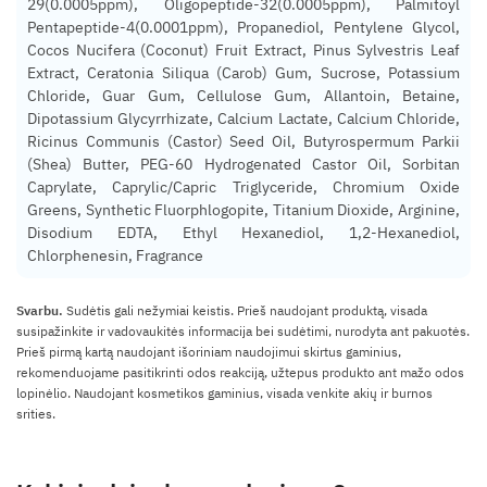
29(0.0005ppm), Oligopeptide-32(0.0005ppm), Palmitoyl
Pentapeptide-4(0.0001ppm), Propanediol, Pentylene Glycol,
Cocos Nucifera (Coconut) Fruit Extract, Pinus Sylvestris Leaf
Extract, Ceratonia Siliqua (Carob) Gum, Sucrose, Potassium
Chloride, Guar Gum, Cellulose Gum, Allantoin, Betaine,
Dipotassium Glycyrrhizate, Calcium Lactate, Calcium Chloride,
Ricinus Communis (Castor) Seed Oil, Butyrospermum Parkii
(Shea) Butter, PEG-60 Hydrogenated Castor Oil, Sorbitan
Caprylate, Caprylic/Capric Triglyceride, Chromium Oxide
Greens, Synthetic Fluorphlogopite, Titanium Dioxide, Arginine,
Disodium EDTA, Ethyl Hexanediol, 1,2-Hexanediol,
Chlorphenesin, Fragrance
Svarbu.
Sudėtis gali nežymiai keistis. Prieš naudojant produktą, visada
susipažinkite ir vadovaukitės informacija bei sudėtimi, nurodyta ant pakuotės.
Prieš pirmą kartą naudojant išoriniam naudojimui skirtus gaminius,
rekomenduojame pasitikrinti odos reakciją, užtepus produkto ant mažo odos
lopinėlio. Naudojant kosmetikos gaminius, visada venkite akių ir burnos
srities.