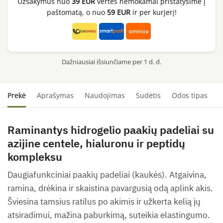
Užsakymus nuo
39 EUR
vertės nemokamai pristatysime į
9
paštomatą, o nuo
59 EUR
ir per kurjerį!
Ampoule
Eye
Patch,
60vnt.
Dažniausiai išsiunčiame per 1 d. d.
Prekė
Aprašymas
Naudojimas
Sudėtis
Odos tipas
S
Raminantys hidrogelio paakių padeliai su
azijine centele, hialuronu ir peptidų
kompleksu
Daugiafunkciniai paakių padeliai (kaukės). Atgaivina,
ramina, drėkina ir skaistina pavargusią odą aplink akis.
Šviesina tamsius ratilus po akimis ir užkerta kelią jų
atsiradimui, mažina paburkimą, suteikia elastingumo.