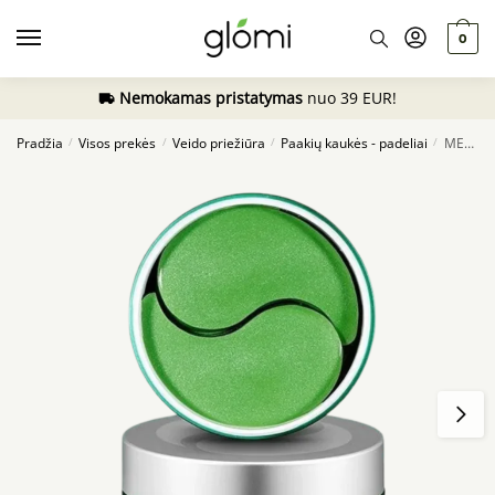
Skip
Skip
to
to
0
navigation
content
Nemokamas pristatymas
nuo 39 EUR!
Pradžia
Visos prekės
Veido priežiūra
Paakių kaukės - padeliai
MEDI-PEEL Hyaluron Cica Peptide 9 Ampoule Eye Patch, 60vnt.
/
/
/
/