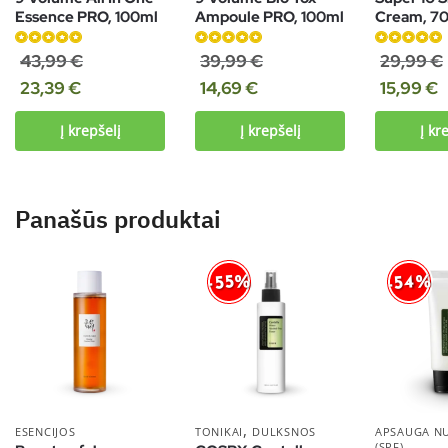
Essence PRO, 100ml
Ampoule PRO, 100ml
Cream, 7
Įvertinimas:
Įvertinimas:
Įvertinimas:
43,99
€
39,99
€
29,99
€
4.94
iš 5
4.90
iš 5
4.86
iš 5
23,39
€
14,69
€
15,99
€
Į krepšelį
Į krepšelį
Į kr
Panašūs produktai
-54%
-55%
,
ESENCIJOS
TONIKAI
DULKSNOS
APSAUGA N
(SPF)