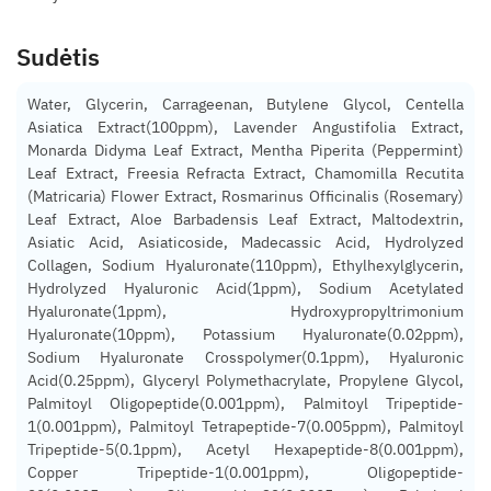
Sudėtis
Water, Glycerin, Carrageenan, Butylene Glycol, Centella
Asiatica Extract(100ppm), Lavender Angustifolia Extract,
Monarda Didyma Leaf Extract, Mentha Piperita (Peppermint)
Leaf Extract, Freesia Refracta Extract, Chamomilla Recutita
(Matricaria) Flower Extract, Rosmarinus Officinalis (Rosemary)
Leaf Extract, Aloe Barbadensis Leaf Extract, Maltodextrin,
Asiatic Acid, Asiaticoside, Madecassic Acid, Hydrolyzed
Collagen, Sodium Hyaluronate(110ppm), Ethylhexylglycerin,
Hydrolyzed Hyaluronic Acid(1ppm), Sodium Acetylated
Hyaluronate(1ppm), Hydroxypropyltrimonium
Hyaluronate(10ppm), Potassium Hyaluronate(0.02ppm),
Sodium Hyaluronate Crosspolymer(0.1ppm), Hyaluronic
Acid(0.25ppm), Glyceryl Polymethacrylate, Propylene Glycol,
Palmitoyl Oligopeptide(0.001ppm), Palmitoyl Tripeptide-
1(0.001ppm), Palmitoyl Tetrapeptide-7(0.005ppm), Palmitoyl
Tripeptide-5(0.1ppm), Acetyl Hexapeptide-8(0.001ppm),
Copper Tripeptide-1(0.001ppm), Oligopeptide-