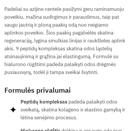
Padeliai su azijine centele pasižymi geru raminamuoju
poveikiu, mažina sudirgimus ir paraudimus, taip pat
saugo jautrią ir ploną paakių odą nuo neigiamo
aplinkos poveikio. Šios paakių pagalvėlės skatina
regeneraciją, lygina smulkias linijas ir raukšleles aplink
akis. 9 peptidų kompleksas skatina odos ląstelių
atsinaujinimą ir grąžina jai elastingumą. Formulė su
hialurono rūgštimi padeda palaikyti odos drėgmės
pusiausvyrą, todėl ji tampa sveikai švytinti.
Formulės privalumai
Peptidų kompleksas
padeda palaikyti odos
sveikatą, skatina kolageno ir elastino gamybą ir
lėtina senėjimo procesus.
Hialurono rūgštis
drėkina ir apsaugo odą nuo