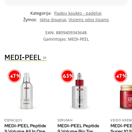
Kategorija:
Paakių kaukės - padeliai
Žymos:
Idėja dovanai
,
Visiems odos tipams
EAN:
8809409343648
Gamintojas:
MEDI-PEEL
MEDI-PEEL
»
-47%
-63%
-47%
ESENCIJOS
SERUMAI
VEIDO KREM
MEDI-PEEL Peptide
MEDI-PEEL Peptide
MEDI-PEE
9 Volume All In One
9 Volume Bio Tox
Super 10 