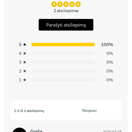
2 atsiliepimai
Parašyti atsiliepimą
5 ★
100%
4 ★
0%
3 ★
0%
2 ★
0%
1 ★
0%
1-2 iš 2 atsiliepimų
Greta
2025-04-28