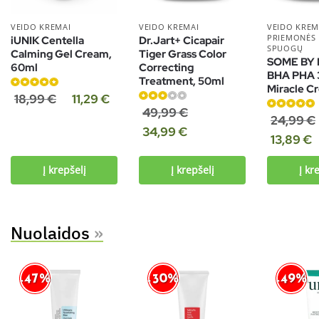
VEIDO KREMAI
VEIDO KREMAI
VEIDO KREM
PRIEMONĖS
iUNIK Centella
Dr.Jart+ Cicapair
SPUOGŲ
Calming Gel Cream,
Tiger Grass Color
SOME BY 
60ml
Correcting
BHA PHA 
Treatment, 50ml
Miracle C
Įvertinimas:
18,99
€
11,29
€
5.00
iš 5
Įvertinimas:
49,99
€
Įvertinimas:
24,99
€
3.00
iš 5
34,99
€
5.00
iš 5
13,89
€
Į krepšelį
Į krepšelį
Į kr
Nuolaidos
»
-30%
-47%
-49%