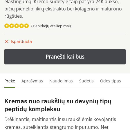
elastingumą. Kremo sudėtyje taip pat yra 24K aukso,
bičių pienelio, ikrų ekstrakto bei kolageno ir hialurono
rūgšties.
(
19
pirkėjų atsiliepimai)
Įvertinimas:
Išparduota
5.00
iš 5
(viso
įvertinimų:
)
Prekė
Aprašymas
Naudojimas
Sudėtis
Odos tipas
S
Kremas nuo raukšlių su devynių tipų
peptidų kompleksu
Drėkinantis, maitinantis ir su raukšlėmis kovojantis
kremas, suteikiantis stangrumo ir putlumo. Net