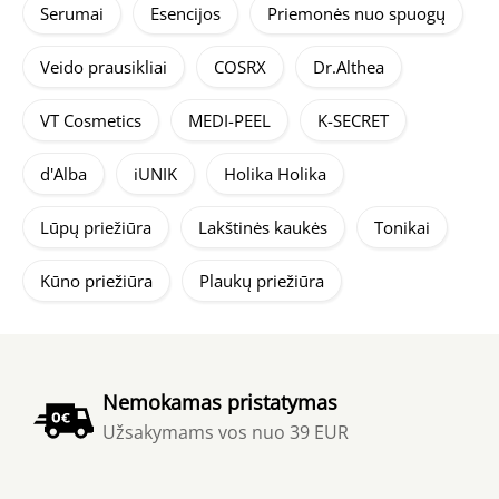
Serumai
Esencijos
Priemonės nuo spuogų
Veido prausikliai
COSRX
Dr.Althea
VT Cosmetics
MEDI-PEEL
K-SECRET
d'Alba
iUNIK
Holika Holika
Lūpų priežiūra
Lakštinės kaukės
Tonikai
Kūno priežiūra
Plaukų priežiūra
Nemokamas pristatymas
Užsakymams vos nuo 39 EUR