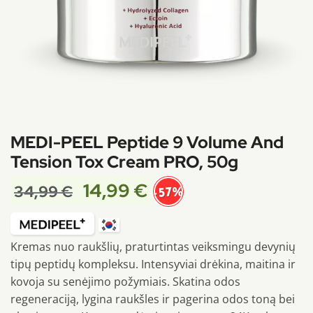
MEDI-PEEL Peptide 9 Volume And
Tension Tox Cream PRO, 50g
14,99
€
34,99
€
-57%
Kremas nuo raukšlių, praturtintas veiksmingu devynių
tipų peptidų kompleksu. Intensyviai drėkina, maitina ir
kovoja su senėjimo požymiais. Skatina odos
regeneraciją, lygina raukšles ir pagerina odos toną bei