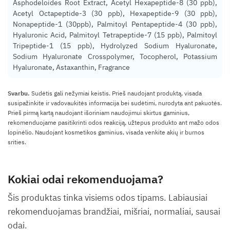
Asphodeloides Root Extract, Acetyl Hexapeptide-8 (30 ppb),
Acetyl Octapeptide-3 (30 ppb), Hexapeptide-9 (30 ppb),
Nonapeptide-1 (30ppb), Palmitoyl Pentapeptide-4 (30 ppb),
Hyaluronic Acid, Palmitoyl Tetrapeptide-7 (15 ppb), Palmitoyl
Tripeptide-1 (15 ppb), Hydrolyzed Sodium Hyaluronate,
Sodium Hyaluronate Crosspolymer, Tocopherol, Potassium
Hyaluronate, Astaxanthin, Fragrance
Svarbu.
Sudėtis gali nežymiai keistis. Prieš naudojant produktą, visada
susipažinkite ir vadovaukitės informacija bei sudėtimi, nurodyta ant pakuotės.
Prieš pirmą kartą naudojant išoriniam naudojimui skirtus gaminius,
rekomenduojame pasitikrinti odos reakciją, užtepus produkto ant mažo odos
lopinėlio. Naudojant kosmetikos gaminius, visada venkite akių ir burnos
srities.
Kokiai odai rekomenduojama?
Šis produktas tinka visiems odos tipams. Labiausiai
rekomenduojamas brandžiai, mišriai, normaliai, sausai
odai.