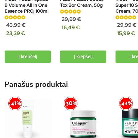
9 Volume All In One
Tox Bor Cream, 50g
Super 10 
Essence PRO, 100ml
Cream, 7
Įvertinimas:
29,99
€
Įvertinimas:
5.00
iš 5
Įvertinimas:
43,99
€
29,99
€
16,49
€
4.94
iš 5
4.86
iš 5
23,39
€
15,99
€
Į krepšelį
Į krepšelį
Į kr
Panašūs produktai
-30%
-44%
-41%