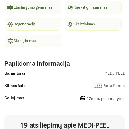
Elastingumo gerinimas
Raukšlių mažinimas
Regeneracija
Skaistinimas
Stangrinimas
Papildoma informacija
Gamintojas
MEDI-PEEL
Kilmės šalis
🇰🇷 Pietų Korėja
Galiojimas
12
mėn. po atidarymo
19 atsiliepimų apie
MEDI-PEEL