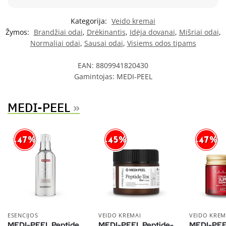
Kategorija:
Veido kremai
Žymos:
Brandžiai odai
,
Drėkinantis
,
Idėja dovanai
,
Mišriai odai
,
Normaliai odai
,
Sausai odai
,
Visiems odos tipams
EAN:
8809941820430
Gamintojas:
MEDI-PEEL
MEDI-PEEL
»
-47%
-45%
-47%
ESENCIJOS
VEIDO KREMAI
VEIDO KREM
MEDI-PEEL Peptide
MEDI-PEEL Peptide-
MEDI-PEE