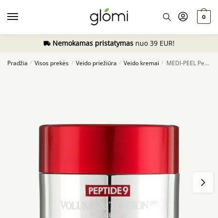
Skip
Skip
to
to
0
navigation
content
Nemokamas pristatymas
nuo 39 EUR!
Pradžia
Visos prekės
Veido priežiūra
Veido kremai
MEDI-PEEL Peptide 9 Volume And Tension Tox Cream PRO, 50g
/
/
/
/