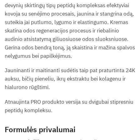
devynių skirtingų tipų peptidų kompleksas efektyviai
kovoja su senėjimo procesais, jaunina ir stangrina odą,
suteikia jai putlumo, lygumo ir elastingumo. Kremas
skatina odos regeneracijos procesus ir riebalinio
audinio atsistatymą giliuosiuose odos sluoksniuose.
Gerina odos bendrą toną, ją skaistina ir mažina spalvos
nelygumus bei papilkėjimus.
Jauninanti ir maitinanti sudėtis taip pat praturtinta 24K
auksu, bičių pieneliu, ikrų ekstraktu bei kolagenu ir
hialurono rūgštimi.
Atnaujinta PRO produkto versija su dvigubai stipresniu
peptidų kompleksu.
Formulės privalumai