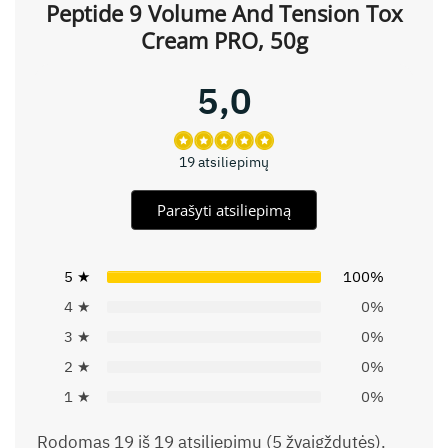
Peptide 9 Volume And Tension Tox
Cream PRO, 50g
5,0
19 atsiliepimų
Parašyti atsiliepimą
5 ★
100%
4 ★
0%
3 ★
0%
2 ★
0%
1 ★
0%
Rodomas 19 iš 19 atsiliepimų (5 žvaigždutės).