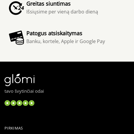
Greitas siuntimas
Išsiųsime per vieną darbo dieną
Patogus atsiskaitymas
Banku, kortele, Apple ir Google Pay
tavo švytinčiai odai
PIRKIMAS