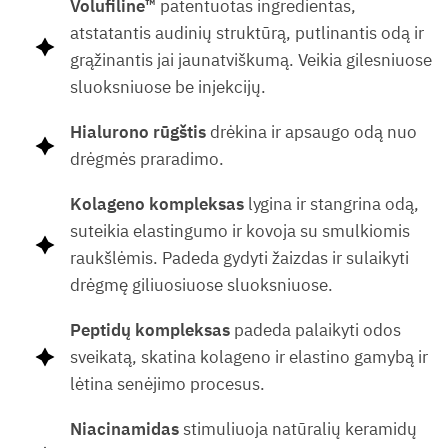
Volufiline™
patentuotas ingredientas,
atstatantis audinių struktūrą, putlinantis odą ir
grąžinantis jai jaunatviškumą. Veikia gilesniuose
sluoksniuose be injekcijų.
Hialurono rūgštis
drėkina ir apsaugo odą nuo
drėgmės praradimo.
Kolageno
kompleksas
lygina ir stangrina odą,
suteikia elastingumo ir kovoja su smulkiomis
raukšlėmis. Padeda gydyti žaizdas ir sulaikyti
drėgmę giliuosiuose sluoksniuose.
Peptidų kompleksas
padeda palaikyti odos
sveikatą, skatina kolageno ir elastino gamybą ir
lėtina senėjimo procesus.
Niacinamidas
stimuliuoja natūralių keramidų