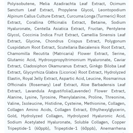
Polyisobutene, Melia Azadirachta Leaf Extract, Ocimum
Sanctum Leaf Extract, Propylene Glycol, Leontopodium
Alpinum Callus Culture Extract, Curcuma Longa (Turmeric) Root
Extract, Corallina Officinalis Extract, Betaine, Sodium
Hyaluronate, Centella Asiatica Extract, Fructan, Pentylene
Glycol, Coccinia Indica Fruit Extract, Camellia Sinensis Leaf
Extract, Glycine, Chondrus Crispus Extract, Polygonum
Cuspidatum Root Extract, Scutellaria Baicalensis Root Extract,
Chamomilla Recutita (Matricaria) Flower Extract, Serine,
Glutamic Acid, Hydroxypropyltrimonium Hyaluronate, Caviar
Extract, Cladosiphon Okamuranus Extract, Ginkgo Biloba Leaf
Extract, Glycyrrhiza Glabra (Licorice) Root Extract, Hydrolyzed
Elastin, Royal Jelly Extract, Aspartic Acid, Leucine, Rosmarinus
Officinalis (Rosemary) Leaf Extract, Aloe Barbadensis Leaf
Extract, Lavandula Angustifolia(Lavender) Flower Extract,
Alanine, Lysine, Tyrosine, Phenylalanine, Proline, Threonine,
Valine, Isoleucine, Histidine, Cysteine, Methionine, Collagen,
Collagen Amino Acids, Collagen Extract, Ethylhexylglycerin,
Gold, Hydrolyzed Collagen, Hydrolyzed Hyaluronic Acid,
Sodium Acetylated Hyaluronate, Soluble Collagen, Copper
Tripeptide-1 (60ppb), Tripeptide-1 (60ppb), Anemarrhena