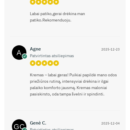
Labai patiko,gerai drėkina man
patiko.Rekomenduoju.
Agne
2025-12-23
Patvirtintas atsiliepimas
Kremas – labai geras! Puikiai papildė mano odos
priežiūros rutiną, intensyviai drėkina ir ilgai
palaiko komforto jausmą. Kremas maloniai
pasiskirsto, oda tampa švelni ir spindinti.
Genė C.
2025-12-04
Patvirtintas atsiliepimas