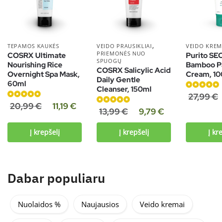
,
TEPAMOS KAUKĖS
VEIDO PRAUSIKLIAI
VEIDO KREM
PRIEMONĖS NUO
COSRX Ultimate
Purito SE
SPUOGŲ
Nourishing Rice
Bamboo P
COSRX Salicylic Acid
Overnight Spa Mask,
Cream, 1
Daily Gentle
60ml
Cleanser, 150ml
Įvertinimas:
27,99
€
Įvertinimas:
4.86
iš 5
20,99
€
11,19
€
Įvertinimas:
13,99
€
9,79
€
4.86
iš 5
5.00
iš 5
Į krepšelį
Į krepšelį
Į kr
Dabar populiaru
Nuolaidos %
Naujausios
Veido kremai