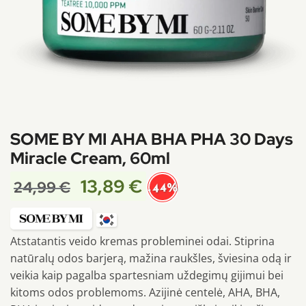
SOME BY MI AHA BHA PHA 30 Days
Miracle Cream, 60ml
13,89
€
24,99
€
-44%
Atstatantis veido kremas probleminei odai. Stiprina
natūralų odos barjerą, mažina raukšles, šviesina odą ir
veikia kaip pagalba spartesniam uždegimų gijimui bei
kitoms odos problemoms. Azijinė centelė, AHA, BHA,