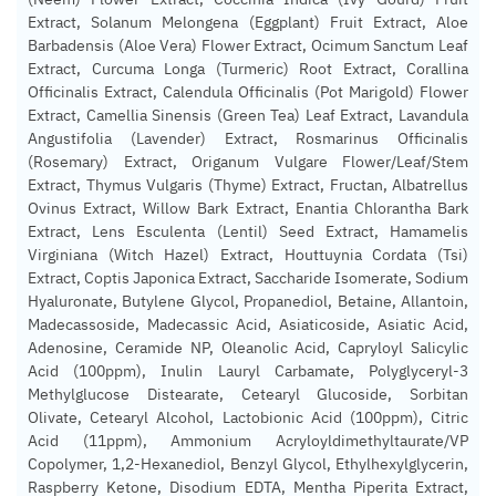
Extract, Solanum Melongena (Eggplant) Fruit Extract, Aloe
Barbadensis (Aloe Vera) Flower Extract, Ocimum Sanctum Leaf
Extract, Curcuma Longa (Turmeric) Root Extract, Corallina
Officinalis Extract, Calendula Officinalis (Pot Marigold) Flower
Extract, Camellia Sinensis (Green Tea) Leaf Extract, Lavandula
Angustifolia (Lavender) Extract, Rosmarinus Officinalis
(Rosemary) Extract, Origanum Vulgare Flower/Leaf/Stem
Extract, Thymus Vulgaris (Thyme) Extract, Fructan, Albatrellus
Ovinus Extract, Willow Bark Extract, Enantia Chlorantha Bark
Extract, Lens Esculenta (Lentil) Seed Extract, Hamamelis
Virginiana (Witch Hazel) Extract, Houttuynia Cordata (Tsi)
Extract, Coptis Japonica Extract, Saccharide Isomerate, Sodium
Hyaluronate, Butylene Glycol, Propanediol, Betaine, Allantoin,
Madecassoside, Madecassic Acid, Asiaticoside, Asiatic Acid,
Adenosine, Ceramide NP, Oleanolic Acid, Capryloyl Salicylic
Acid (100ppm), Inulin Lauryl Carbamate, Polyglyceryl-3
Methylglucose Distearate, Cetearyl Glucoside, Sorbitan
Olivate, Cetearyl Alcohol, Lactobionic Acid (100ppm), Citric
Acid (11ppm), Ammonium Acryloyldimethyltaurate/VP
Copolymer, 1,2-Hexanediol, Benzyl Glycol, Ethylhexylglycerin,
Raspberry Ketone, Disodium EDTA, Mentha Piperita Extract,