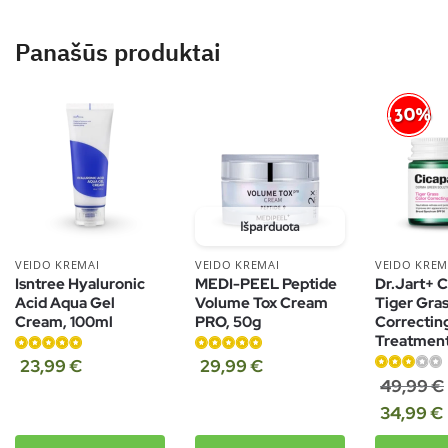
Panašūs produktai
-30%
Išparduota
VEIDO KREMAI
VEIDO KREMAI
VEIDO KREM
Isntree Hyaluronic
MEDI-PEEL Peptide
Dr.Jart+ C
Acid Aqua Gel
Volume Tox Cream
Tiger Gras
Cream, 100ml
PRO, 50g
Correctin
Treatment
Įvertinimas:
Įvertinimas:
23,99
€
29,99
€
4.75
iš 5
5.00
iš 5
Įvertinimas:
49,99
€
3.00
iš 5
34,99
€