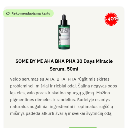
👉 Rekomenduojama kartu
-40%
SOME BY MI AHA BHA PHA 30 Days Miracle
Serum, 50ml
Veido serumas su AHA, BHA, PHA rūgštimis skirtas
probleminei, mišriai ir riebiai odai. Šalina negyvas odos
ląsteles, valo poras ir skatina spuogų gijimą. Mažina
pigmentines dėmeles ir randelius. Sudėtyje esantys
natūralūs augaliniai ingredientai ir optimalus rūgščių
mišinys padeda atkurti švarią ir sveikai švytinčią odą.