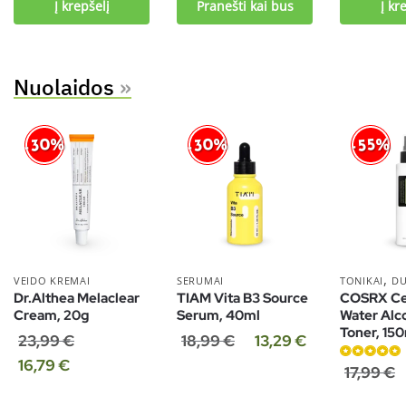
Į krepšelį
Pranešti kai bus
Į kr
Nuolaidos
»
-30%
-30%
-55%
,
VEIDO KREMAI
SERUMAI
TONIKAI
D
Dr.Althea Melaclear
TIAM Vita B3 Source
COSRX Ce
Cream, 20g
Serum, 40ml
Water Alc
Toner, 15
23,99
€
18,99
€
13,29
€
16,79
€
Įvertinimas:
17,99
€
5.00
iš 5