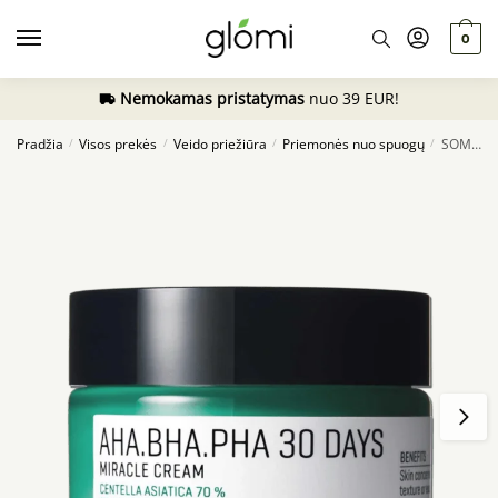
Skip
Skip
to
to
0
navigation
content
Nemokamas pristatymas
nuo 39 EUR!
Pradžia
Visos prekės
Veido priežiūra
Priemonės nuo spuogų
SOME BY MI AHA BHA PHA 30 Days Miracle Cream, 60ml
/
/
/
/