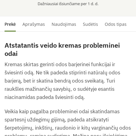
Dažniausiai išsiunčiame per 1 d. d.
60ml
Prekė
Aprašymas
Naudojimas
Sudėtis
Odos tipas
S
Atstatantis veido kremas probleminei
odai
Kremas skirtas gerinti odos barjerinei funkcijai ir
šviesinti odą. Ne tik padeda stiprinti natūralų odos
barjerą, bet ir skatina bendrą odos sveikatą. Turi
raukšles mažinančių savybių, o sudėtyje esantis
niacinamidas padeda šviesinti odą.
Veikia kaip pagalba probleminei odai skatindamas
spartesnį uždegimų gijimą, padeda atsikratyti
šerpetojimų, inkštirų, raudonio ir kitų varginančių odos
problemų, ramina sudirgimą. Mažina porų išsiplėtimą,