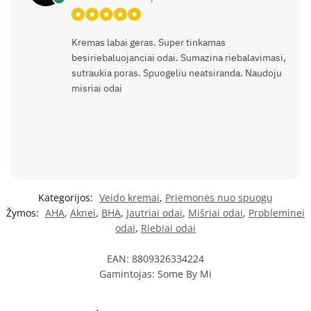
Kremas labai geras. Super tinkamas
besiriebaluojanciai odai. Sumazina riebalavimasi,
sutraukia poras. Spuogeliu neatsiranda. Naudoju
misriai odai
Kategorijos:
Veido kremai
,
Priemonės nuo spuogų
Žymos:
AHA
,
Aknei
,
BHA
,
Jautriai odai
,
Mišriai odai
,
Probleminei
odai
,
Riebiai odai
EAN:
8809326334224
Gamintojas:
Some By Mi