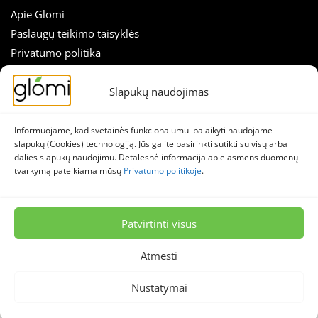
Apie Glomi
Paslaugų teikimo taisyklės
Privatumo politika
Slapukų nustatymai
Atsiliepimai
Slapukų naudojimas
Nuolaidos tiesiai į el. paštą!
Straipsniai
Skirk sekundę prenumeratai ir sužinok apie akcijas anksčiau!
Susisiekti
Informuojame, kad svetainės funkcionalumui palaikyti naudojame
slapukų (Cookies) technologiją. Jūs galite pasirinkti sutikti su visų arba
El.
dalies slapukų naudojimu. Detalesnė informacija apie asmens duomenų
SEKITE MUS
paštas
tvarkymą pateikiama mūsų
Privatumo politikoje
.
*
Naujienlaiškis
Facebook
Instagram
Patvirtinti visus
© 2026 Stella lumina, MB – Glomi.lt
Atmesti
📌 Nuolaidos
🔥 Naujienos
📝 Patarimai
Visos teisės saugomos.
Nustatymai
⭐️ Tendencijos
🚚 Papildymai