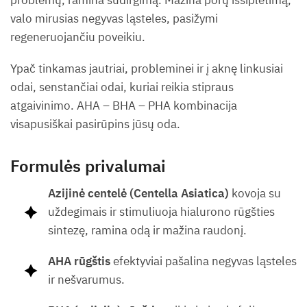
valo mirusias negyvas ląsteles, pasižymi
regeneruojančiu poveikiu.
Ypač tinkamas jautriai, probleminei ir į aknę linkusiai
odai, senstančiai odai, kuriai reikia stipraus
atgaivinimo. AHA – BHA – PHA kombinacija
visapusiškai pasirūpins jūsų oda.
Formulės privalumai
Azijinė centelė (Centella Asiatica)
kovoja su
uždegimais ir stimuliuoja hialurono rūgšties
sintezę, ramina odą ir mažina raudonį.
AHA rūgštis
efektyviai pašalina negyvas ląsteles
ir nešvarumus.