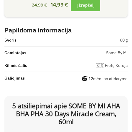
14,99
€
24,99
€
Į krepšelį
Papildoma informacija
Svoris
60 g
Gamintojas
Some By Mi
Kilmės šalis
🇰🇷 Pietų Korėja
Galiojimas
12
mėn. po atidarymo
5 atsiliepimai apie
SOME BY MI AHA
BHA PHA 30 Days Miracle Cream,
60ml