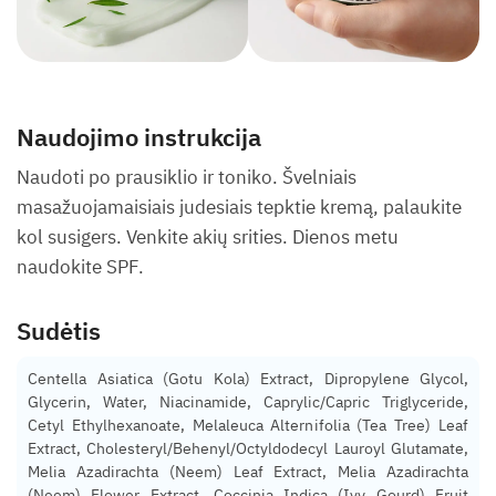
Naudojimo instrukcija
Naudoti po prausiklio ir toniko. Švelniais
masažuojamaisiais judesiais tepktie kremą, palaukite
kol susigers. Venkite akių srities. Dienos metu
naudokite SPF.
Sudėtis
Centella Asiatica (Gotu Kola) Extract, Dipropylene Glycol,
Glycerin, Water, Niacinamide, Caprylic/Capric Triglyceride,
Cetyl Ethylhexanoate, Melaleuca Alternifolia (Tea Tree) Leaf
Extract, Cholesteryl/Behenyl/Octyldodecyl Lauroyl Glutamate,
Melia Azadirachta (Neem) Leaf Extract, Melia Azadirachta
(Neem) Flower Extract, Coccinia Indica (Ivy Gourd) Fruit