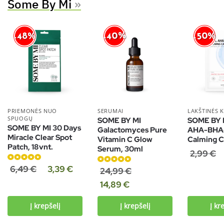
Some By Mi
»
-40%
-50%
-48%
PRIEMONĖS NUO
SERUMAI
LAKŠTINĖS 
SPUOGŲ
SOME BY MI
SOME BY M
SOME BY MI 30 Days
Galactomyces Pure
AHA-BHA
Miracle Clear Spot
Vitamin C Glow
Calming C
Patch, 18vnt.
Serum, 30ml
2,99
€
Įvertinimas:
6,49
€
3,39
€
Įvertinimas:
24,99
€
4.80
iš 5
5.00
iš 5
14,89
€
Į krepšelį
Į krepšelį
Į kr