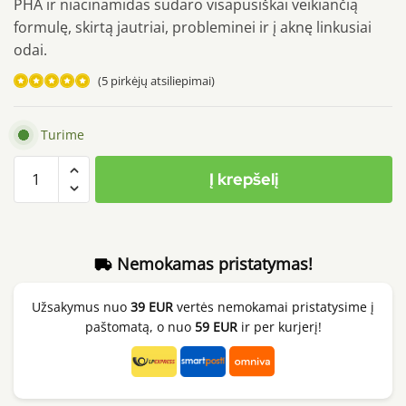
PHA ir niacinamidas sudaro visapusiškai veikiančią
formulę, skirtą jautriai, probleminei ir į aknę linkusiai
odai.
(
5
pirkėjų atsiliepimai)
Įvertinimas:
5.00
iš 5
Turime
(viso
produkto
įvertinimų:
)
Į krepšelį
kiekis:
SOME
BY
MI
Nemokamas pristatymas!
AHA
BHA
Užsakymus nuo
39 EUR
vertės nemokamai pristatysime į
PHA
paštomatą, o nuo
59 EUR
ir per kurjerį!
30
Days
Miracle
Cream,