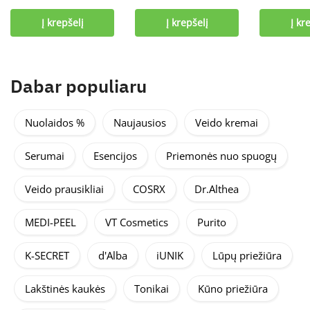
Į krepšelį
Į krepšelį
Į kr
Dabar populiaru
Nuolaidos %
Naujausios
Veido kremai
Serumai
Esencijos
Priemonės nuo spuogų
Veido prausikliai
COSRX
Dr.Althea
MEDI-PEEL
VT Cosmetics
Purito
K-SECRET
d'Alba
iUNIK
Lūpų priežiūra
Lakštinės kaukės
Tonikai
Kūno priežiūra