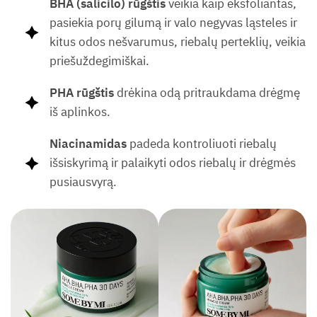
BHA (salicilo) rūgštis
veikia kaip eksfoliantas,
pasiekia porų gilumą ir valo negyvas ląsteles ir
kitus odos nešvarumus, riebalų perteklių, veikia
priešuždegimiškai.
PHA rūgštis
drėkina odą pritraukdama drėgmę
iš aplinkos.
Niacinamidas
padeda kontroliuoti riebalų
išsiskyrimą ir palaikyti odos riebalų ir drėgmės
pusiausvyrą.